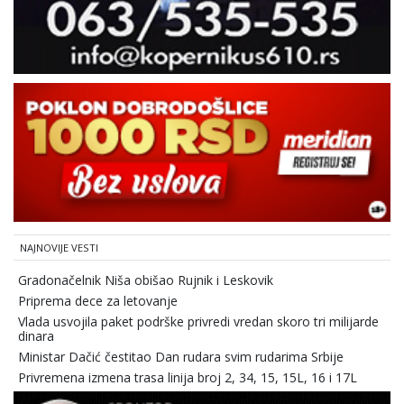
NAJNOVIJE VESTI
Gradonačelnik Niša obišao Rujnik i Leskovik
Priprema dece za letovanje
Vlada usvojila paket podrške privredi vredan skoro tri milijarde
dinara
Ministar Dačić čestitao Dan rudara svim rudarima Srbije
Privremena izmena trasa linija broj 2, 34, 15, 15L, 16 i 17L