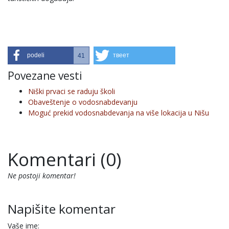
podeli
твеет
41
Povezane vesti
Niški prvaci se raduju školi
Obaveštenje o vodosnabdevanju
Moguć prekid vodosnabdevanja na više lokacija u Nišu
Komentari (0)
Ne postoji komentar!
Napišite komentar
Vaše ime: