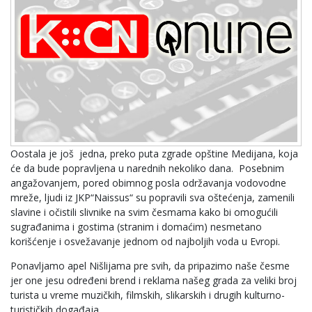
Oostala je još jedna, preko puta zgrade opštine Medijana, koja
će da bude popravljena u narednih nekoliko dana. Posebnim
angažovanjem, pored obimnog posla održavanja vodovodne
mreže, ljudi iz JKP“Naissus“ su popravili sva oštećenja, zamenili
slavine i očistili slivnike na svim česmama kako bi omogućili
sugrađanima i gostima (stranim i domaćim) nesmetano
korišćenje i osvežavanje jednom od najboljih voda u Evropi.
Ponavljamo apel Nišlijama pre svih, da pripazimo naše česme
jer one jesu određeni brend i reklama našeg grada za veliki broj
turista u vreme muzičkih, filmskih, slikarskih i drugih kulturno-
turističkih događaja.