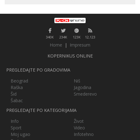
340K
234K
123K
12,123
Home
|
Impresum
KOPERNIKUS ONLINE
PREGLEDAJTE PO GRADOVIMA
Beograd
Niš
Raška
Jagodina
Šid
Smederevo
Šabac
PREGLEDAJTE PO KATEGORIJAMA
Info
Život
Sport
Video
Moj ugao
Infotehno