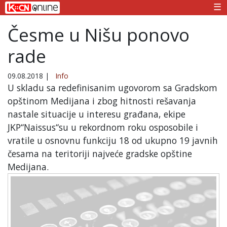
☰
Česme u Nišu ponovo
rade
09.08.2018
|
Info
U skladu sa redefinisanim ugovorom sa Gradskom
opštinom Medijana i zbog hitnosti rešavanja
nastale situacije u interesu građana, ekipe
JKP“Naissus“su u rekordnom roku osposobile i
vratile u osnovnu funkciju 18 od ukupno 19 javnih
česama na teritoriji najveće gradske opštine
Medijana.