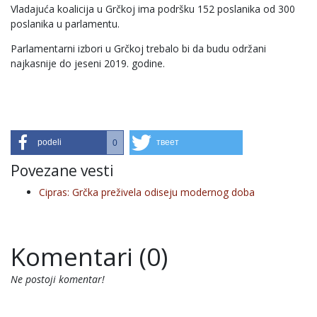
Vladajuća koalicija u Grčkoj ima podršku 152 poslanika od 300
poslanika u parlamentu.
Parlamentarni izbori u Grčkoj trebalo bi da budu održani
najkasnije do jeseni 2019. godine.
podeli
твеет
0
Povezane vesti
Cipras: Grčka preživela odiseju modernog doba
Komentari (0)
Ne postoji komentar!