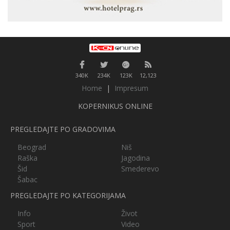
340K
234K
123K
12,123
Home
|
Impresum
KOPERNIKUS ONLINE
PREGLEDAJTE PO GRADOVIMA
Beograd
Niš
Raška
Jagodina
Šid
Smederevo
Šabac
PREGLEDAJTE PO KATEGORIJAMA
Info
Život
Sport
Video