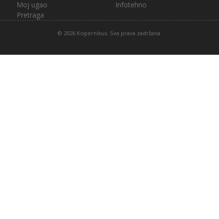
Moj ugao
Infotehno
Pretraga
© 2026 Kopernikus. Sva prava zadržana.