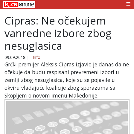
☰
Cipras: Ne očekujem
vanredne izbore zbog
nesuglasica
09.09.2018
|
Info
Grčki premijer Aleksis Cipras izjavio je danas da ne
očekuje da budu raspisani prevremeni izbori u
zemlji zbog nesuglasica, koje su se pojavile u
okviru vladajuće koalicije zbog sporazuma sa
Skopljem o novom imenu Makedonije.