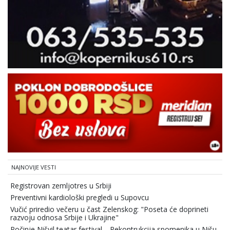
NAJNOVIJE VESTI
Registrovan zemljotres u Srbiji
Preventivni kardiološki pregledi u Supovcu
Vučić priredio večeru u čast Zelenskog: "Poseta će doprineti
razvoju odnosa Srbije i Ukrajine"
Počinje Nišvil teatar festival
Rekontrukcija spomenika u Nišu