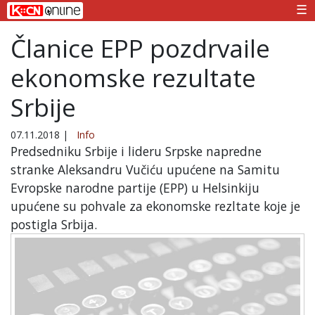
☰
Članice EPP pozdrvaile
ekonomske rezultate
Srbije
07.11.2018
|
Info
Predsedniku Srbije i lideru Srpske napredne
stranke Aleksandru Vučiću upućene na Samitu
Evropske narodne partije (EPP) u Helsinkiju
upućene su pohvale za ekonomske rezltate koje je
postigla Srbija.