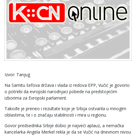
Izvor: Tanjug
Na Samitu šefova država i vlada iz redova EPP, Vučić je govorio
o potrebi da evropski narodnjaci pobede na predstojećim
izborima za Evropski parlament.
Takođe je preneo i rezultate koje je Srbija ostvarila u mnogim
oblastima, te i o značaju stabilnosti i mira u regionu.
Govor predsednika Srbije dobio je najveći aplauz, a nemačka
kancelarka Angela Merkel rekla je da se Vučić na dnevnom nivou