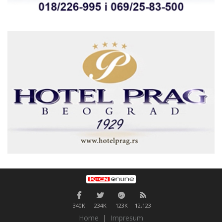
340K
234K
123K
12,123
Home
|
Impresum