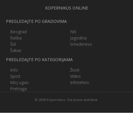
KOPERNIKUS ONLINE
PREGLEDAJTE PO GRADOVIMA
Beograd
Niš
Raška
Jagodina
Šid
Smederevo
Šabac
PREGLEDAJTE PO KATEGORIJAMA
Info
Život
Sport
Video
Moj ugao
Infotehno
Pretraga
© 2026 Kopernikus. Sva prava zadržana.