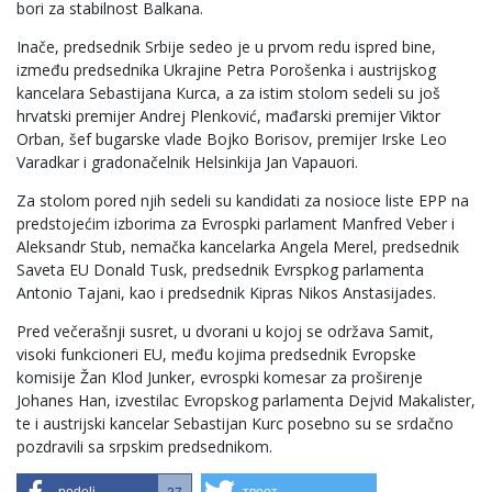
bori za stabilnost Balkana.
Inače, predsednik Srbije sedeo je u prvom redu ispred bine,
između predsednika Ukrajine Petra Porošenka i austrijskog
kancelara Sebastijana Kurca, a za istim stolom sedeli su još
hrvatski premijer Andrej Plenković, mađarski premijer Viktor
Orban, šef bugarske vlade Bojko Borisov, premijer Irske Leo
Varadkar i gradonačelnik Helsinkija Jan Vapauori.
Za stolom pored njih sedeli su kandidati za nosioce liste EPP na
predstojećim izborima za Evrospki parlament Manfred Veber i
Aleksandr Stub, nemačka kancelarka Angela Merel, predsednik
Saveta EU Donald Tusk, predsednik Evrspkog parlamenta
Antonio Tajani, kao i predsednik Kipras Nikos Anstasijades.
Pred večerašnji susret, u dvorani u kojoj se održava Samit,
visoki funkcioneri EU, među kojima predsednik Evropske
komisije Žan Klod Junker, evrospki komesar za proširenje
Johanes Han, izvestilac Evropskog parlamenta Dejvid Makalister,
te i austrijski kancelar Sebastijan Kurc posebno su se srdačno
pozdravili sa srpskim predsednikom.