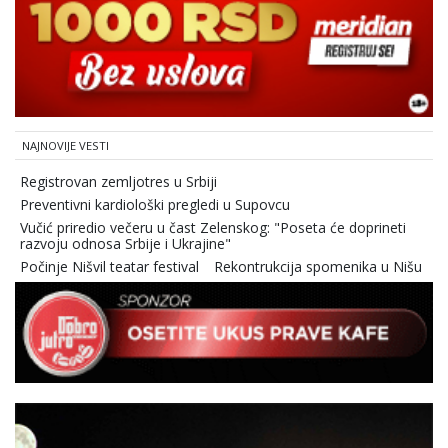
NAJNOVIJE VESTI
Registrovan zemljotres u Srbiji
Preventivni kardiološki pregledi u Supovcu
Vučić priredio večeru u čast Zelenskog: "Poseta će doprineti
razvoju odnosa Srbije i Ukrajine"
Počinje Nišvil teatar festival
Rekontrukcija spomenika u Nišu