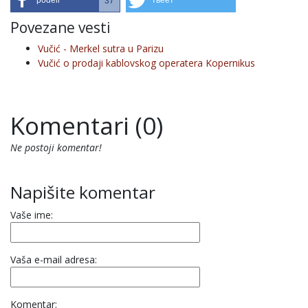
podeli
твеет
37
Povezane vesti
Vučić - Merkel sutra u Parizu
Vučić o prodaji kablovskog operatera Kopernikus
Komentari (0)
Ne postoji komentar!
Napišite komentar
Vaše ime:
Vaša e-mail adresa:
Komentar: