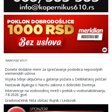
NAJNOVIJE VESTI
Donete dodatne mere za sprečavanje posledica nepovoljnih
vremenskih uslova
Vojska Srbije uključena u gašenje požara u Deliblatskoj peščari
Nastavak dijaloga o Nacrtu zakona o dobrobiti životinja
Intervencije na vodovodnoj mreži i prekidi u vodosnabdevanju
7.8.2026. god.
Gradonačelnik Niša obišao Rujnik i Leskovik