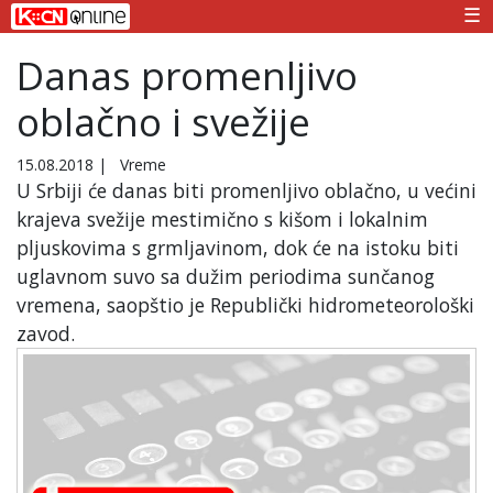
☰
Danas promenljivo
oblačno i svežije
15.08.2018
|
Vreme
U Srbiji će danas biti promenljivo oblačno, u većini
krajeva svežije mestimično s kišom i lokalnim
pljuskovima s grmljavinom, dok će na istoku biti
uglavnom suvo sa dužim periodima sunčanog
vremena, saopštio je Republički hidrometeorološki
zavod.