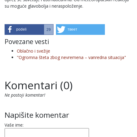
su moguće glavobolјa i neraspoloženje.
podeli
твеет
29
Povezane vesti
Oblačno i svežije
"Ogromna šteta zbog nevremena – vanredna situacija"
Komentari (0)
Ne postoji komentar!
Napišite komentar
Vaše ime: