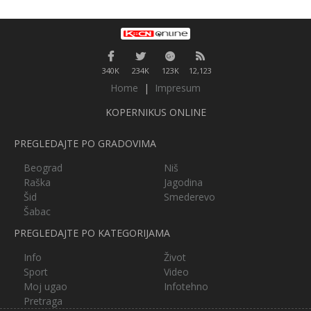
340K
234K
123K
12,123
Home
|
Impresum
KOPERNIKUS ONLINE
PREGLEDAJTE PO GRADOVIMA
Beograd
Niš
Raška
Jagodina
Šid
Smederevo
Šabac
PREGLEDAJTE PO KATEGORIJAMA
Info
Život
Sport
Video
Moj ugao
Infotehno
Pretraga