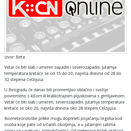
Izvor: Beta
Vetar će biti slab i umeren zapadni i severozapadni. Jutarnja
temperatura kretaće se od 15 do 20, najviša dnevna od 28 do
32 stepena Celzijusa.
U Beogradu će danas biti promenljivo oblačno i svežije
povremeno s kišom ili kratkotrajnim pljuskovima s grmljavinom.
Vetar će biti slab i umeren, severozapadni. Jutarnja temperatura
kretaće se oko 20, najviša dnevna oko 28 stepeni Celzijusa.
Biometeorološke prilike mogu doprineti pojačanju tegoba kod
osoba koje pate od srčanih obolјenja, a u jutarnjim satima
oprez se savetuje i astmatičarima. Od meteoropatskih reakcija