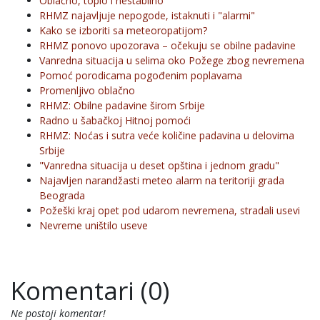
Oblačno, toplo i nestabilno
RHMZ najavljuje nepogode, istaknuti i "alarmi"
Kako se izboriti sa meteoropatijom?
RHMZ ponovo upozorava – očekuju se obilne padavine
Vanredna situacija u selima oko Požege zbog nevremena
Pomoć porodicama pogođenim poplavama
Promenljivo oblačno
RHMZ: Obilne padavine širom Srbije
Radno u šabačkoj Hitnoj pomoći
RHMZ: Noćas i sutra veće količine padavina u delovima
Srbije
"Vanredna situacija u deset opština i jednom gradu"
Najavljen narandžasti meteo alarm na teritoriji grada
Beograda
Požeški kraj opet pod udarom nevremena, stradali usevi
Nevreme uništilo useve
Komentari (0)
Ne postoji komentar!