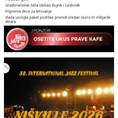
Gradonačelnik Niša obišao Rujnik i Leskovik
Priprema dece za letovanje
Vlada usvojila paket podrške privredi vredan skoro tri milijarde
dinara