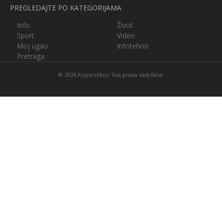
PREGLEDAJTE PO KATEGORIJAMA
Info
Život
Sport
Video
Moj ugao
Infotehno
Pretraga
© 2026 Kopernikus. Sva prava zadržana.