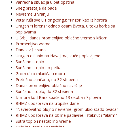
Vanredna situacija u pet opština
Sneg prestaje da pada
Nevreme u Vranju
Vetar ruši sve u Hongkongu: "Prizori kao iz horora
Uragan "Florens" odneo osam života, u toku borba sa
poplavama
U Srbiji danas promenljivo oblačno vreme s kišom
Promenljivo vreme
Danas više sunca
Uragan oslabio na Havajima, kuće poplavljene
Sunčano i toplo
Sunčano i toplo do petka
Grom ubio mladića u moru
Pretežno sunčano, do 32 stepena
Danas promenljivo oblačno i svežije
Sunčano i toplo, do 32 stepena
Iz mora kod Bara spašeno 13 osoba i 7 plovila
RHMZ upozorava na tropske dane
"Neverovatno olujno nevreme, grom ubio stado ovaca"
RHMZ upozorava na obilne padavine, istaknut i "alarm"
Sutra toplo i nestabilno vreme