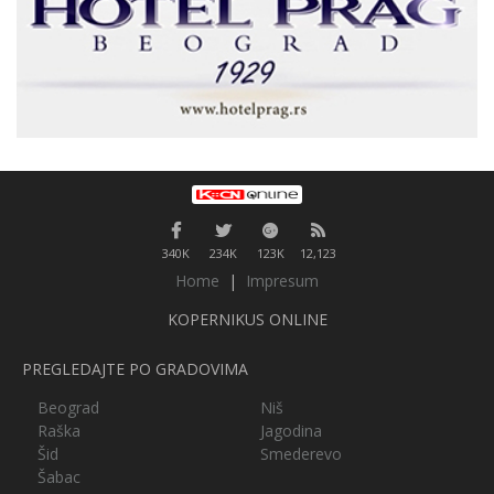
340K
234K
123K
12,123
Home
|
Impresum
KOPERNIKUS ONLINE
PREGLEDAJTE PO GRADOVIMA
Beograd
Niš
Raška
Jagodina
Šid
Smederevo
Šabac