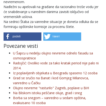
nevremenom.
Nadležni su apelovali na građane da racionalno troše vodu jer
će snabdevanje u narednim danima zavisiti isključivo od
vremenskih uslova.
Na sednici Štaba za vanredne situacije je doneta odluka da se
formiraju opštinske komisije za procenu štete.
podeli
твеет
Povezane vesti
U Šapcu u nedelju olujno nevreme odnelo fasadu sa
osmospratnice
Radojčić: Ovoliko vode za tako kratak period nije palo ni
2014.
Iz poplavljenih objekata u Beogradu spaseno 12 osoba
Grad se sručio na Banat i kod Gornjeg Milanovca,
vanredno u Čačku
Olujno nevreme "rasturilo" Zagreb, poplave u BiH
Na Bliskom istoku peščane oluje, grad i sneg
Borba sa snegom – vanredno u sedam opština,
evakuisano 10 osoba