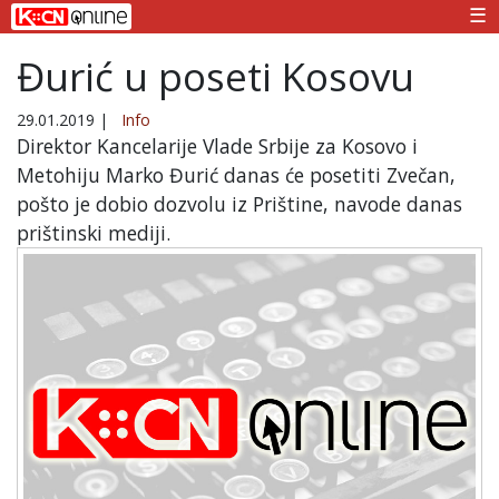
☰
Đurić u poseti Kosovu
29.01.2019
|
Info
Direktor Kancelarije Vlade Srbije za Kosovo i
Metohiju Marko Đurić danas će posetiti Zvečan,
pošto je dobio dozvolu iz Prištine, navode danas
prištinski mediji.