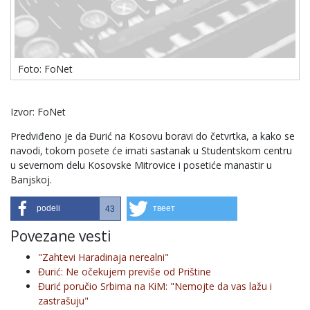
Foto: FoNet
Izvor: FoNet
Predviđeno je da Đurić na Kosovu boravi do četvrtka, a kako se
navodi, tokom posete će imati sastanak u Studentskom centru
u severnom delu Kosovske Mitrovice i posetiće manastir u
Banjskoj.
podeli
твеет
43
Povezane vesti
"Zahtevi Haradinaja nerealni"
Đurić: Ne očekujem previše od Prištine
Đurić poručio Srbima na KiM: "Nemojte da vas lažu i
zastrašuju"