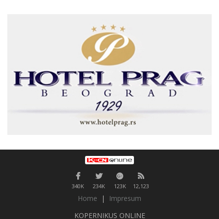
340K
234K
123K
12,123
Home
|
Impresum
KOPERNIKUS ONLINE