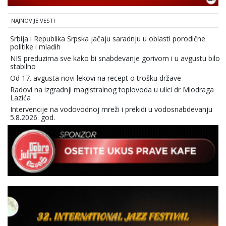
NAJNOVIJE VESTI
Srbija i Republika Srpska jačaju saradnju u oblasti porodične
politike i mladih
NIS preduzima sve kako bi snabdevanje gorivom i u avgustu bilo
stabilno
Od 17. avgusta novi lekovi na recept o trošku države
Radovi na izgradnji magistralnog toplovoda u ulici dr Miodraga
Lazića
Intervencije na vodovodnoj mreži i prekidi u vodosnabdevanju
5.8.2026. god.