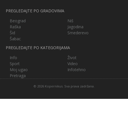
PREGLEDAJTE PO GRADOVIMA
Beograd
Niš
Raška
Jagodina
Šid
Smederevo
Šabac
PREGLEDAJTE PO KATEGORIJAMA
Info
Život
Sport
Video
Moj ugao
Infotehno
Pretraga
© 2026 Kopernikus. Sva prava zadržana.