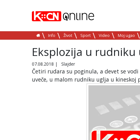
Info
Život
Sport
Video
Moj ugao
Eksplozija u rudniku 
07.08.2018
|
Slajder
Četiri rudara su poginula, a devet se vodi
uveče, u malom rudniku uglja u kineskoj p