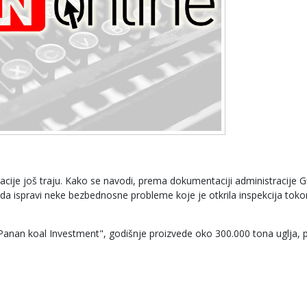
racije još traju. Kako se navodi, prema dokumentaciji administracije 
o da ispravi neke bezbednosne probleme koje je otkrila inspekcija tok
 "Panan koal Investment", godišnje proizvede oko 300.000 tona uglja, 