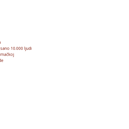
m
isano 10.000 ljudi
Nemačkoj
de