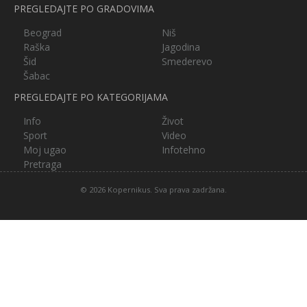
PREGLEDAJTE PO GRADOVIMA
Beograd
Niš
Raška
Jagodina
Šid
Smederevo
Šabac
PREGLEDAJTE PO KATEGORIJAMA
Info
Život
Sport
Video
Moj ugao
Infotehno
Pretraga
© 2026 Kopernikus. Sva prava zadržana.