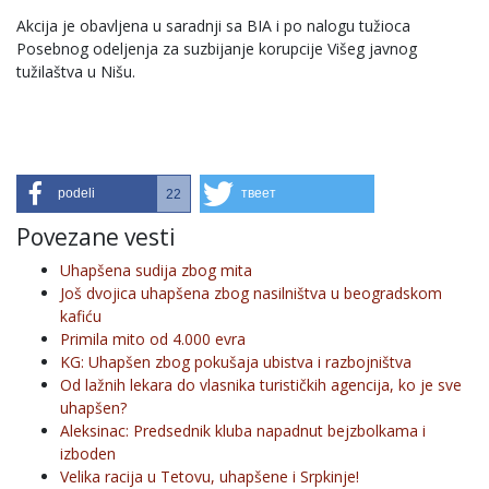
Akcija je obavljena u saradnji sa BIA i po nalogu tužioca
Posebnog odeljenja za suzbijanje korupcije Višeg javnog
tužilaštva u Nišu.
podeli
твеет
22
Povezane vesti
Uhapšena sudija zbog mita
Još dvojica uhapšena zbog nasilništva u beogradskom
kafiću
Primila mito od 4.000 evra
KG: Uhapšen zbog pokušaja ubistva i razbojništva
Od lažnih lekara do vlasnika turističkih agencija, ko je sve
uhapšen?
Aleksinac: Predsednik kluba napadnut bejzbolkama i
izboden
Velika racija u Tetovu, uhapšene i Srpkinje!