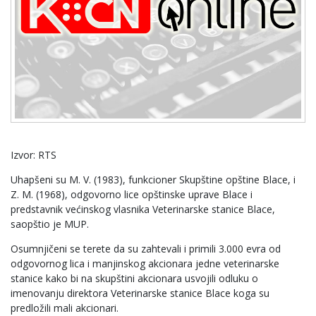
Izvor: RTS
Uhapšeni su M. V. (1983), funkcioner Skupštine opštine Blace, i
Z. M. (1968), odgovorno lice opštinske uprave Blace i
predstavnik većinskog vlasnika Veterinarske stanice Blace,
saopštio je MUP.
Osumnjičeni se terete da su zahtevali i primili 3.000 evra od
odgovornog lica i manjinskog akcionara jedne veterinarske
stanice kako bi na skupštini akcionara usvojili odluku o
imenovanju direktora Veterinarske stanice Blace koga su
predložili mali akcionari.