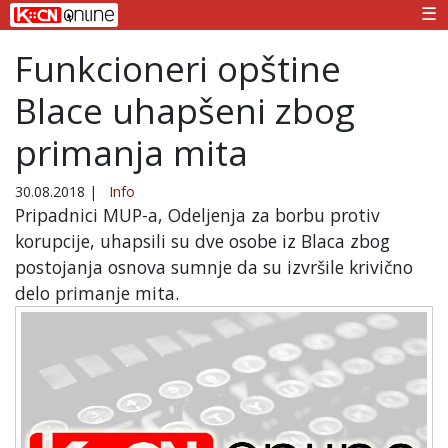
☰
Funkcioneri opštine
Blace uhapšeni zbog
primanja mita
30.08.2018
|
Info
Pripadnici MUP-a, Odeljenja za borbu protiv
korupcije, uhapsili su dve osobe iz Blaca zbog
postojanja osnova sumnje da su izvršile krivično
delo primanje mita.