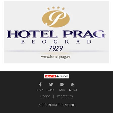
340K
234K
123K
12,123
Home
|
Impresum
KOPERNIKUS ONLINE