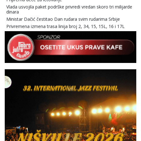
Vlada usvojila paket podrške privredi vredan skoro tri milijarde
dinara
Ministar Dačić čestitao Dan rudara svim rudarima Srbije
Privremena izmena trasa linija broj 2, 34, 15, 15L, 16 i 17L