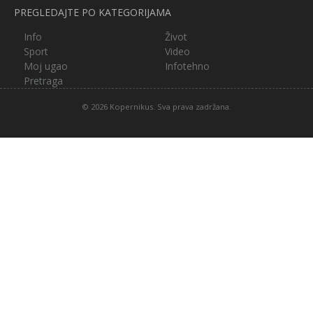
PREGLEDAJTE PO KATEGORIJAMA
Info
Život
Sport
Video
Moj ugao
Infotehno
Pretraga
© 2026 Kopernikus. Sva prava zadržana.