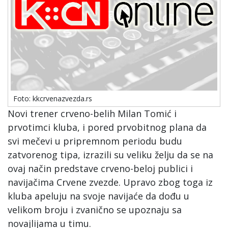
Foto: kkcrvenazvezda.rs
Novi trener crveno-belih Milan Tomić i
prvotimci kluba, i pored prvobitnog plana da
svi mečevi u pripremnom periodu budu
zatvorenog tipa, izrazili su veliku želju da se na
ovaj način predstave crveno-beloj publici i
navijačima Crvene zvezde. Upravo zbog toga iz
kluba apeluju na svoje navijaće da dođu u
velikom broju i zvanično se upoznaju sa
novajlijama u timu.