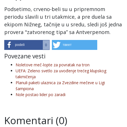
Podsetimo, crveno-beli su u pripremnom
periodu slavili u tri utakmice, a pre duela sa
ekipom Nižneg, tačnije u u sredu, sledi još jedna
provera "zatvorenog tipa” sa Antverpenom.
podeli
твеет
0
Povezane vesti
Noletove meč-lopte za povratak na tron
UEFA: Zeleno svetlo za uvođenje trećeg klupskog
takmičenja
Planuli paketi ulaznica za Zvezdine mečeve u Ligi
šampiona
Nole postao lider po zaradi
Komentari (0)