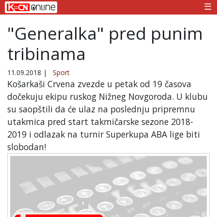
☰
"Generalka" pred punim
tribinama
11.09.2018
|
Sport
Košarkaši Crvena zvezde u petak od 19 časova
dočekuju ekipu ruskog Nižneg Novgoroda. U klubu
su saopštili da će ulaz na poslednju pripremnu
utakmica pred start takmičarske sezone 2018-
2019 i odlazak na turnir Superkupa ABA lige biti
slobodan!