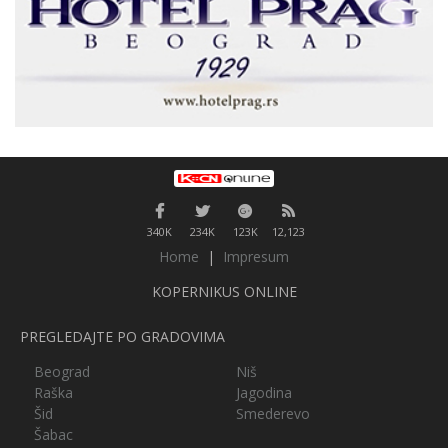
340K
234K
123K
12,123
Home
|
Impresum
KOPERNIKUS ONLINE
PREGLEDAJTE PO GRADOVIMA
Beograd
Niš
Raška
Jagodina
Šid
Smederevo
Šabac