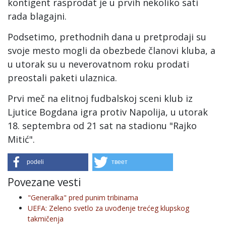
kontigent rasprodat je u prvih nekoliko sati
rada blagajni.
Podsetimo, prethodnih dana u pretprodaji su
svoje mesto mogli da obezbede članovi kluba, a
u utorak su u neverovatnom roku prodati
preostali paketi ulaznica.
Prvi meč na elitnoj fudbalskoj sceni klub iz
Ljutice Bogdana igra protiv Napolija, u utorak
18. septembra od 21 sat na stadionu "Rajko
Mitić".
podeli
твеет
Povezane vesti
"Generalka" pred punim tribinama
UEFA: Zeleno svetlo za uvođenje trećeg klupskog
takmičenja