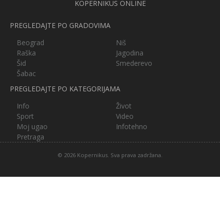
KOPERNIKUS ONLINE
PREGLEDAJTE PO GRADOVIMA
Beograd
Niš
Raška
Jagodina
Šid
Smederevo
Šabac
PREGLEDAJTE PO KATEGORIJAMA
Info
Život
Sport
Video
Moj ugao
Infotehno
Pretraga
© 2026 Kopernikus. Sva prava zadržana.