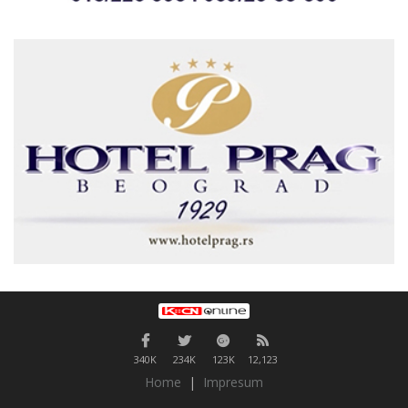
340K
234K
123K
12,123
Home
|
Impresum