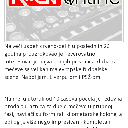
Najveći uspeh crveno-belih u poslednjih 26
godina prouzrokovao je neverovatno
interesovanje najvatrenijih pristalica kluba za
mečeve sa velikanima evropske fudbalske
scene, Napolijem, Liverpulom i PSŽ-om.
Naime, u utorak od 10 časova počela je redovna
prodaja ulaznica za duele mečeve u grupnoj
fazi, navijači su formirali kilometarske kolone, a
epilog je više nego impresivan - kompletan