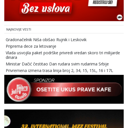
NAJNOVIJE VESTI
Gradonačelnik Niša obišao Rujnik i Leskovik
Priprema dece za letovanje
Vlada usvojila paket podrške privredi vredan skoro tri milijarde
dinara
Ministar Dačić čestitao Dan rudara svim rudarima Srbije
Privremena izmena trasa linija broj 2, 34, 15, 15L, 16 i 17L