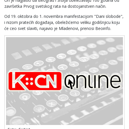
On je naglasio da Beograd i Srbija obeležavaju 100 godina od
završetka Prvog svetskog rata na dostojanstven način.
Od 19. oktobra do 1. novembra manifestacijom "Dani slobode",
i nizom pratećih događaja, obeležićemo veliku godišnjicu koju
će ceo svet slaviti, najavio je Mladenovi, prenosi Beoinfo.