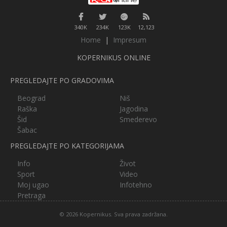
340K
234K
123K
12,123
Home
|
Impresum
KOPERNIKUS ONLINE
PREGLEDAJTE PO GRADOVIMA
Beograd
Niš
Raška
Jagodina
Šid
Smederevo
Šabac
PREGLEDAJTE PO KATEGORIJAMA
Info
Život
Sport
Video
Moj ugao
Infotehno
Pretraga
© 2026 Kopernikus. Sva prava zadržana.