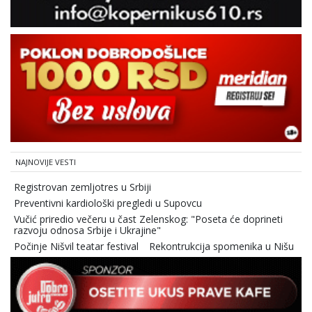
NAJNOVIJE VESTI
Registrovan zemljotres u Srbiji
Preventivni kardiološki pregledi u Supovcu
Vučić priredio večeru u čast Zelenskog: "Poseta će doprineti
razvoju odnosa Srbije i Ukrajine"
Počinje Nišvil teatar festival
Rekontrukcija spomenika u Nišu