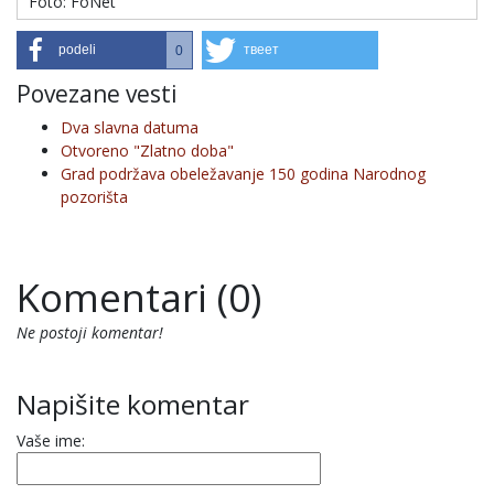
Foto: FoNet
podeli
твеет
0
Povezane vesti
Dva slavna datuma
Otvoreno "Zlatno doba"
Grad podržava obeležavanje 150 godina Narodnog
pozorišta
Komentari (0)
Ne postoji komentar!
Napišite komentar
Vaše ime: