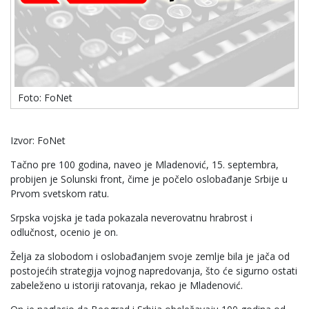
Foto: FoNet
Izvor: FoNet
Tačno pre 100 godina, naveo je Mladenović, 15. septembra,
probijen je Solunski front, čime je počelo oslobađanje Srbije u
Prvom svetskom ratu.
Srpska vojska je tada pokazala neverovatnu hrabrost i
odlučnost, ocenio je on.
Želja za slobodom i oslobađanjem svoje zemlje bila je jača od
postojećih strategija vojnog napredovanja, što će sigurno ostati
zabeleženo u istoriji ratovanja, rekao je Mladenović.