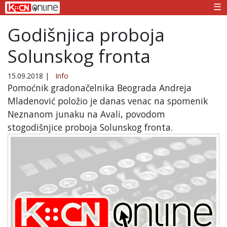
☰
Godišnjica proboja
Solunskog fronta
15.09.2018
|
Info
Pomoćnik gradonačelnika Beograda Andreja
Mladenović položio je danas venac na spomenik
Neznanom junaku na Avali, povodom
stogodišnjice proboja Solunskog fronta.