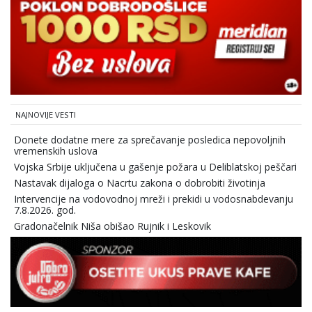
NAJNOVIJE VESTI
Donete dodatne mere za sprečavanje posledica nepovoljnih
vremenskih uslova
Vojska Srbije uključena u gašenje požara u Deliblatskoj peščari
Nastavak dijaloga o Nacrtu zakona o dobrobiti životinja
Intervencije na vodovodnoj mreži i prekidi u vodosnabdevanju
7.8.2026. god.
Gradonačelnik Niša obišao Rujnik i Leskovik