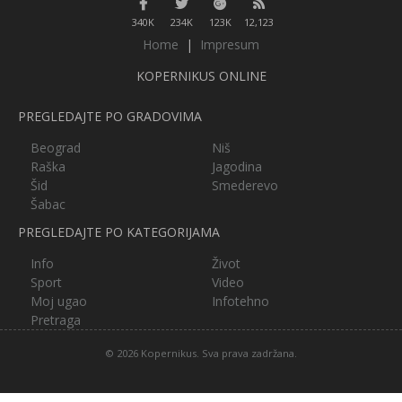
340K
234K
123K
12,123
Home
|
Impresum
KOPERNIKUS ONLINE
PREGLEDAJTE PO GRADOVIMA
Beograd
Niš
Raška
Jagodina
Šid
Smederevo
Šabac
PREGLEDAJTE PO KATEGORIJAMA
Info
Život
Sport
Video
Moj ugao
Infotehno
Pretraga
© 2026 Kopernikus. Sva prava zadržana.