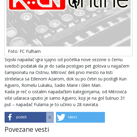
Foto: FC Fulham
Srpski napadač igra sjajno od početka nove sezone o čemu
svedoči podatak da je do sada postigao pet golova u najjačem
šampionatu na Ostrvu. Mitrović deli prvo mesto na listi
strelelaca sa Edenom Azarom, dok su po četiri su postigli Kun
Aguero, Romelu Lukaku, Sadio Mane i Glen Mari.
Kada je reč o ostalim napadačkim kategorijama, od Mitrovića
više udaraca uputio je samo Aguero, koji je na gol šutnuo 31
put – napadač Fulama je to učinio u 28 navrata.
podeli
твеет
0
Povezane vesti