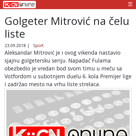
☰
Golgeter Mitrović na čelu
liste
23.09.2018
|
Sport
Aleksandar Mitrović je i ovog vikenda nastavio
sjajnu golgetersku seriju. Napadač Fulama
obezbedio je vredan bod svom timu u meču sa
Votfordom u subotnjem duelu 6. kola Premijer lige
i zadržao mesto na vrhu liste strelaca.