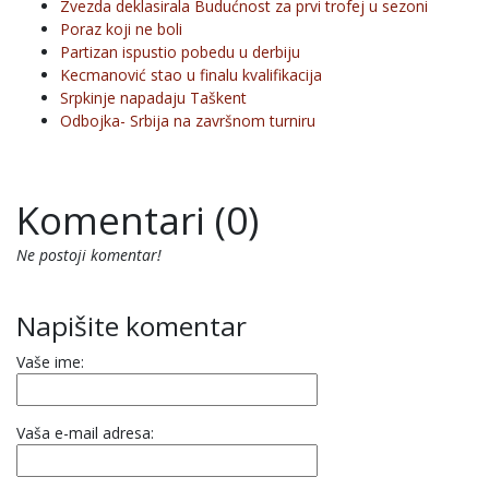
Zvezda deklasirala Budućnost za prvi trofej u sezoni
Poraz koji ne boli
Partizan ispustio pobedu u derbiju
Kecmanović stao u finalu kvalifikacija
Srpkinje napadaju Taškent
Odbojka- Srbija na završnom turniru
Komentari (0)
Ne postoji komentar!
Napišite komentar
Vaše ime:
Vaša e-mail adresa: