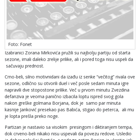
Foto: Fonet
Izabranici Zorana Mirkovića pružili su najbolju partiju od starta
sezone, imali daleko zrelije prilike, ali i pored toga nisu uspeli da
sačuvaju prednost.
Crno-beli, silno motivnidani da izađu iz senke “večitog” rivala ove
sezone, odlično su otvorili duel i več posle sedam minuta igre
napravili dve stopostone prilike. Več u prvom minutu Zvezdina
defanziva je veoma panično izbacila loptu ispred svog gola
nakon greške golmana Borjana, dok je samo par minuta
kasnije Janković presekao pas Babića, stigao do peterca, ali mu
je lopta prešla preko noge.
Partizan je nastavio sa visokim presingom i diktiranjem tempa,
dok crveno-beli nikako nisu uspevali da povezu redove. Usledio