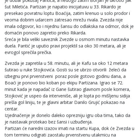
je dobar pokušaj Pantića, a nedogo zatim Borjan je ukrotio jak
šut Miletića. Partizan je napatio inicijatuvu u 33. Rikardo je
presekao povratnu loptu Boaćija, zatim krenuo u solo prodor i
veoma dobrim udarcem zatresao mrežu rivala. Zvezda nije
imala odgovor, ko i nijednu šansu do odlakska na odmor, dok je
domaćin ponovo zapretio preko Rikarda.
Sreća je bila veliki saveznik Zvezde u osmom minutu nastavka
duela. Pantić je uputio pravi projektil sa oko 30 metara, ali je
evrogol sprečila prečka.
Zvezda je zapretila u 58. minutu, ali je Kafu sa oko 12 metara
šutirao u ruke Stojkovića. Gosti su se ubrzo otvorili želeći da
izbegnu prvi prvenstveni poraz posle gotovo godinu dana, a
Boaći je ponovo bio koban po ekipu Partizana. Igrao se 72.
minut kada je napadač iz Gane šutirao glavnom posle kornera,
Stojković je uspeo da interveniše, ali je lopta po mišljenu sidija
prešla gol liniju, te je glavni arbitar Danilo Grujić pokazao na
centar.
Izjednačenje je donelo daleko oprezniju igru oba tima, tako da
je nastavak protekao bez šansi i uzbuđenja.
Partizan će naredni izazov imati na startu Kupa, dok će Zvezda u
tom terminu odigrati zaostalu prvenstvenu utakmicu na