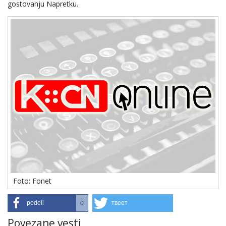
gostovanju Napretku.
Foto: Fonet
podeli
твеет
0
Povezane vesti