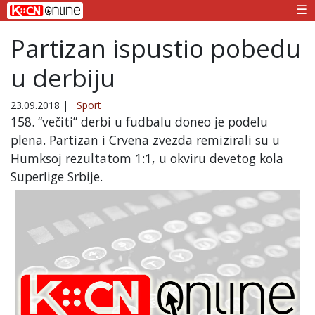
☰
Partizan ispustio pobedu
u derbiju
23.09.2018
|
Sport
158. “večiti” derbi u fudbalu doneo je podelu
plena. Partizan i Crvena zvezda remizirali su u
Humksoj rezultatom 1:1, u okviru devetog kola
Superlige Srbije.