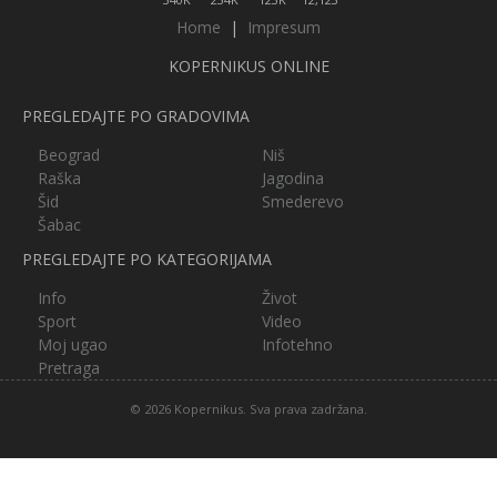
Home
|
Impresum
KOPERNIKUS ONLINE
PREGLEDAJTE PO GRADOVIMA
Beograd
Niš
Raška
Jagodina
Šid
Smederevo
Šabac
PREGLEDAJTE PO KATEGORIJAMA
Info
Život
Sport
Video
Moj ugao
Infotehno
Pretraga
© 2026 Kopernikus. Sva prava zadržana.