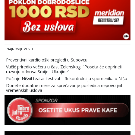
NAJNOVIJE VESTI
Preventivni kardiološki pregledi u Supovcu
Vučić priredio večeru u čast Zelenskog: "Poseta će doprineti
razvoju odnosa Srbije i Ukrajine"
Počinje Nišvil teatar festival
Rekontrukcija spomenika u Nišu
Donete dodatne mere za sprečavanje posledica nepovoljnih
vremenskih uslova