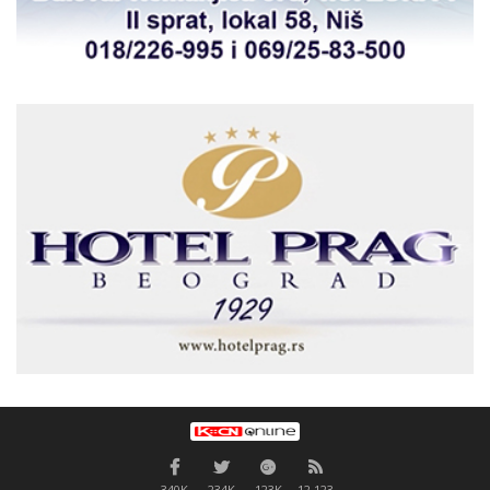
340K
234K
123K
12,123