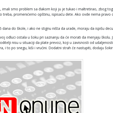
, imali smo problem sa đakom koji ju je tukao i maltretirao, zbog tog
 Ako treba, promenićemo opštinu, ispisaću dete. Ako ovde nema pravo 
15 dana do škole, i ako ne stignu ništa da urade, moraju da ispišu decu 
voj odluci ostala u šoku pri saznanju da će morati da menjaju školu. 
oditelji nisu u situaciji da plate prevoz, koji u zavisnosti od udaljenost
, i to po snegu, kiši i vrućini. Dodatni strah će nastupiti, dodaju šoki