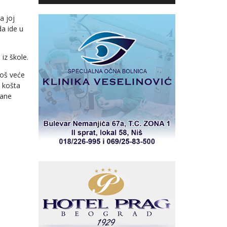
a joj
da ide u
iz škole.
Još veće
i košta
rane