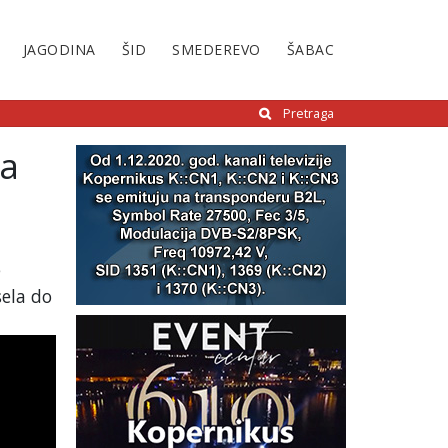
JAGODINA
ŠID
SMEDEREVO
ŠABAC
Pretraga
za
e
sela do