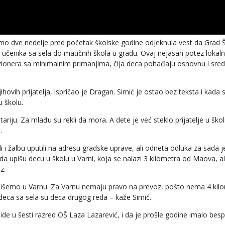
samo dve nedelje pred početak školske godine odjeknula vest da Grad 
učenika sa sela do matičnih škola u gradu. Ovaj nejasan potez lokalne
nzionera sa minimalnim primanjima, čija deca pohađaju osnovnu i sre
hovih prijatelja, ispričao je Dragan. Simić je ostao bez teksta i kada
u školu.
riju. Za mlađu su rekli da mora. A dete je već steklo prijatelje u školi,
.
ali i žalbu uputili na adresu gradske uprave, ali odneta odluka za sada j
 upišu decu u školu u Varni, koja se nalazi 3 kilometra od Maova, ali
z.
pišemo u Varnu. Za Varnu nemaju pravo na prevoz, pošto nema 4 kilo
 deca sa sela su deca drugog reda – kaže Simić.
ide u šesti razred OŠ Laza Lazarević, i da je prošle godine imalo besp