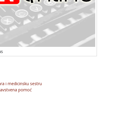
us
ra i medicinsku sestru
ravstvena pomoć