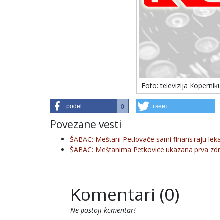
Foto: televizija Kopernik
podeli
твеет
0
Povezane vesti
ŠABAC: Meštani Petlovače sami finansiraju leka
ŠABAC: Meštanima Petkovice ukazana prva zd
Komentari (0)
Ne postoji komentar!