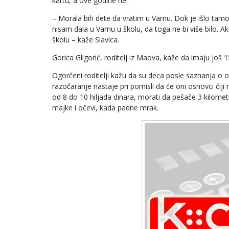
kartu, a ove godine ne.
– Morala bih dete da vratim u Varnu. Dok je išlo tamo
nisam dala u Varnu u školu, da toga ne bi više bilo.
školu – kaže Slavica.
Gorica Gligorić, roditelj iz Maova, kaže da imaju još 
Ogorčeni roditelji kažu da su deca posle saznanja o o
razočaranje nastaje pri pomisli da će oni osnovci čiji r
od 8 do 10 hiljada dinara, morati da pešače 3 kilometra
majke i očevi, kada padne mrak.