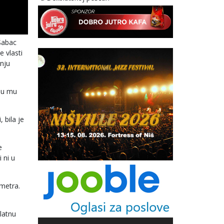
Šabac
 vlasti
dnju
 su mu
 bila je
e
 ni u
metra.
latnu