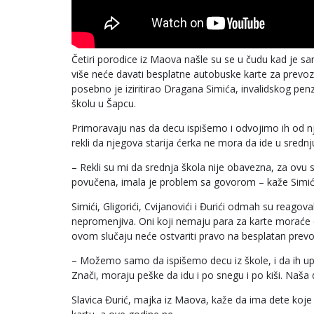
Četiri porodice iz Maova našle su se u čudu kad je 
više neće davati besplatne autobuske karte za prevoz 
posebno je iziritirao Dragana Simića, invalidskog pe
školu u Šapcu.
Primoravaju nas da decu ispišemo i odvojimo ih od nji
rekli da njegova starija ćerka ne mora da ide u srednj
– Rekli su mi da srednja škola nije obavezna, za ovu sta
povučena, imala je problem sa govorom – kaže Simić
Simići, Gligorići, Cvijanovići i Đurići odmah su reagov
nepromenjiva. Oni koji nemaju para za karte moraće da
ovom slučaju neće ostvariti pravo na besplatan prevo
– Možemo samo da ispišemo decu iz škole, i da ih u
Znači, moraju peške da idu i po snegu i po kiši. Naša
Slavica Đurić, majka iz Maova, kaže da ima dete koje 