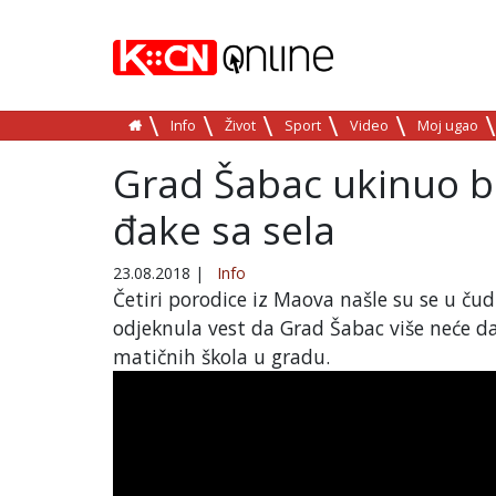
Info
Život
Sport
Video
Moj ugao
Grad Šabac ukinuo b
đake sa sela
23.08.2018
|
Info
Četiri porodice iz Maova našle su se u ču
odjeknula vest da Grad Šabac više neće d
matičnih škola u gradu.