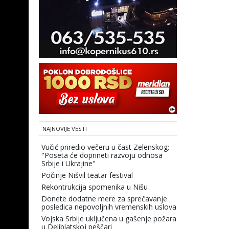
NAJNOVIJE VESTI
Vučić priredio večeru u čast Zelenskog:
"Poseta će doprineti razvoju odnosa
Srbije i Ukrajine"
Počinje Nišvil teatar festival
Rekontrukcija spomenika u Nišu
Donete dodatne mere za sprečavanje
posledica nepovoljnih vremenskih uslova
Vojska Srbije uključena u gašenje požara
u Deliblatskoj peščari