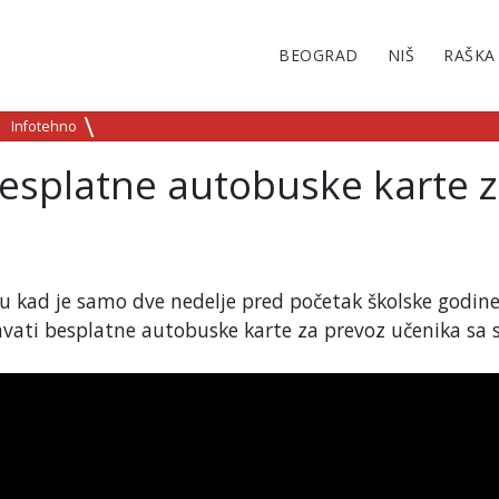
BEOGRAD
NIŠ
RAŠKA
Infotehno
esplatne autobuske karte 
du kad je samo dve nedelje pred početak školske godin
avati besplatne autobuske karte za prevoz učenika sa 