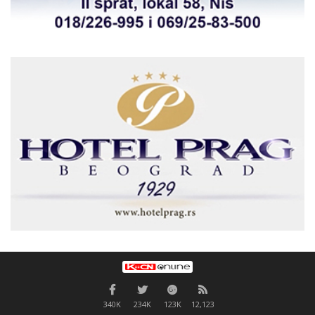
340K
234K
123K
12,123