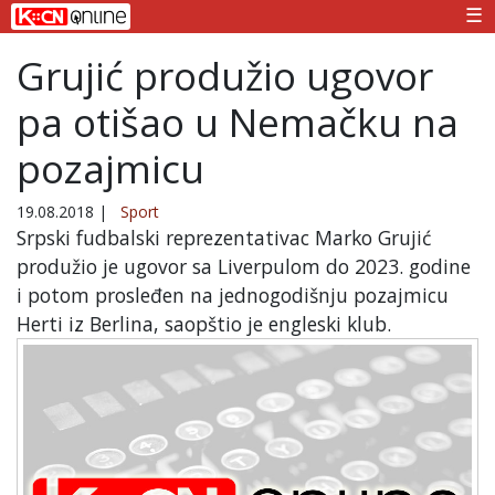
☰
Grujić produžio ugovor
pa otišao u Nemačku na
pozajmicu
19.08.2018
|
Sport
Srpski fudbalski reprezentativac Marko Grujić
produžio je ugovor sa Liverpulom do 2023. godine
i potom prosleđen na jednogodišnju pozajmicu
Herti iz Berlina, saopštio je engleski klub.