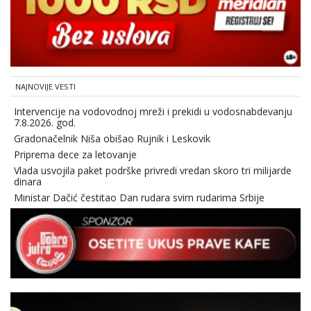
NAJNOVIJE VESTI
Intervencije na vodovodnoj mreži i prekidi u vodosnabdevanju
7.8.2026. god.
Gradonačelnik Niša obišao Rujnik i Leskovik
Priprema dece za letovanje
Vlada usvojila paket podrške privredi vredan skoro tri milijarde
dinara
Ministar Dačić čestitao Dan rudara svim rudarima Srbije