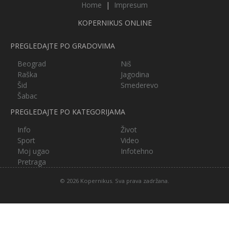
Home
|
Impresum
KOPERNIKUS ONLINE
PREGLEDAJTE PO GRADOVIMA
Beograd
Niš
Raška
Jagodina
Šid
Smederevo
Šabac
PREGLEDAJTE PO KATEGORIJAMA
Info
Život
Sport
Video
Moj ugao
Infotehno
Pretraga
© 2026 Kopernikus. Sva prava zadržana.