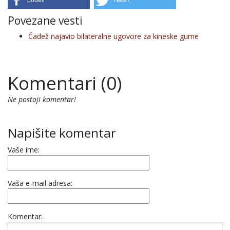
podeli
твеет
Povezane vesti
Čadež najavio bilateralne ugovore za kineske gume
Komentari (0)
Ne postoji komentar!
Napišite komentar
Vaše ime:
Vaša e-mail adresa:
Komentar: