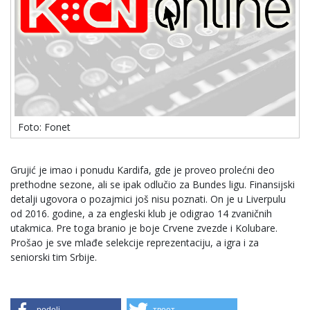
Foto: Fonet
Grujić je imao i ponudu Kardifa, gde je proveo prolećni deo
prethodne sezone, ali se ipak odlučio za Bundes ligu. Finansijski
detalji ugovora o pozajmici još nisu poznati. On je u Liverpulu
od 2016. godine, a za engleski klub je odigrao 14 zvaničnih
utakmica. Pre toga branio je boje Crvene zvezde i Kolubare.
Prošao je sve mlađe selekcije reprezentaciju, a igra i za
seniorski tim Srbije.