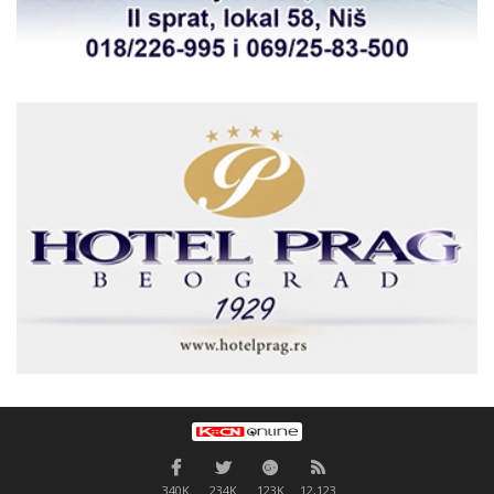
340K
234K
123K
12,123