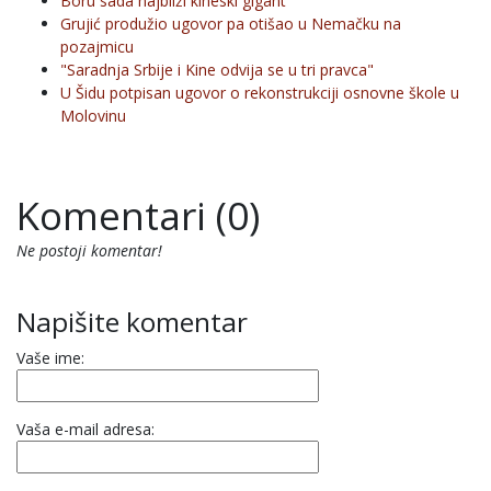
Boru sada najbliži kineski gigant
Grujić produžio ugovor pa otišao u Nemačku na
pozajmicu
"Saradnja Srbije i Kine odvija se u tri pravca"
U Šidu potpisan ugovor o rekonstrukciji osnovne škole u
Molovinu
Komentari (0)
Ne postoji komentar!
Napišite komentar
Vaše ime:
Vaša e-mail adresa: