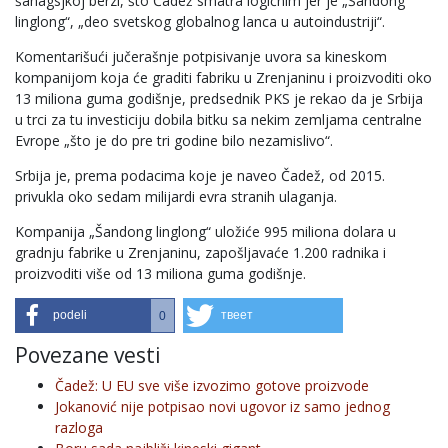
šanagsjkoj berzi, što Čadež smatra logičnim jer je „Šandong
linglong“, „deo svetskog globalnog lanca u autoindustriji“.
Komentarišući jučerašnje potpisivanje uvora sa kineskom
kompanijom koja će graditi fabriku u Zrenjaninu i proizvoditi oko
13 miliona guma godišnje, predsednik PKS je rekao da je Srbija
u trci za tu investiciju dobila bitku sa nekim zemljama centralne
Evrope „što je do pre tri godine bilo nezamislivo“.
Srbija je, prema podacima koje je naveo Čadež, od 2015.
privukla oko sedam milijardi evra stranih ulaganja.
Kompanija „Šandong linglong“ uložiće 995 miliona dolara u
gradnju fabrike u Zrenjaninu, zapošljavaće 1.200 radnika i
proizvoditi više od 13 miliona guma godišnje.
podeli
твеет
0
Povezane vesti
Čadež: U EU sve više izvozimo gotove proizvode
Jokanović nije potpisao novi ugovor iz samo jednog
razloga