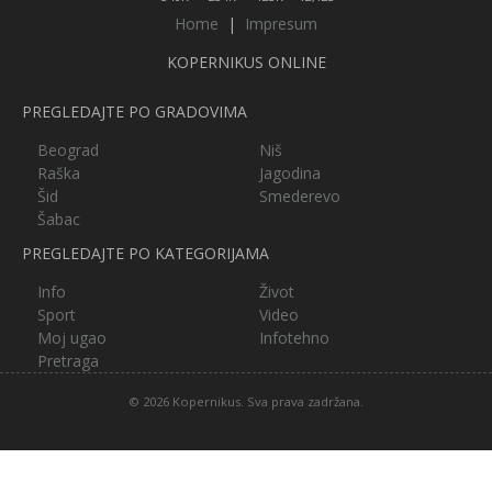
Home
|
Impresum
KOPERNIKUS ONLINE
PREGLEDAJTE PO GRADOVIMA
Beograd
Niš
Raška
Jagodina
Šid
Smederevo
Šabac
PREGLEDAJTE PO KATEGORIJAMA
Info
Život
Sport
Video
Moj ugao
Infotehno
Pretraga
© 2026 Kopernikus. Sva prava zadržana.