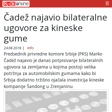
☰
Čadež najavio bilateralne
ugovore za kineske
gume
24.08.2018
|
Info
Predsednik privredne komore Srbije (PKS) Marko
Čadež najavio je danas potpisivanje bilateralnih
ugovora sa zemljama u kojima postoji velika
potržnja za automobilskim gumama kako bi
Srbija dodatno tržišno ojačala investicija kineske
kompanije Šandong u Zrenjaninu.