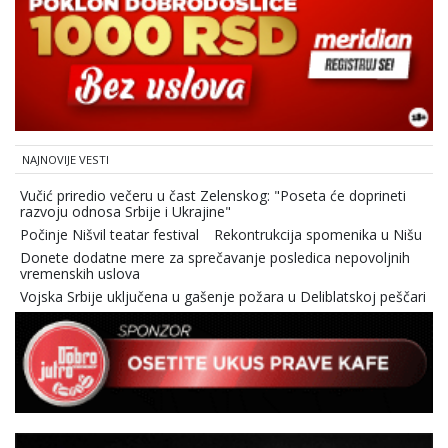
NAJNOVIJE VESTI
Vučić priredio večeru u čast Zelenskog: "Poseta će doprineti
razvoju odnosa Srbije i Ukrajine"
Počinje Nišvil teatar festival
Rekontrukcija spomenika u Nišu
Donete dodatne mere za sprečavanje posledica nepovoljnih
vremenskih uslova
Vojska Srbije uključena u gašenje požara u Deliblatskoj peščari