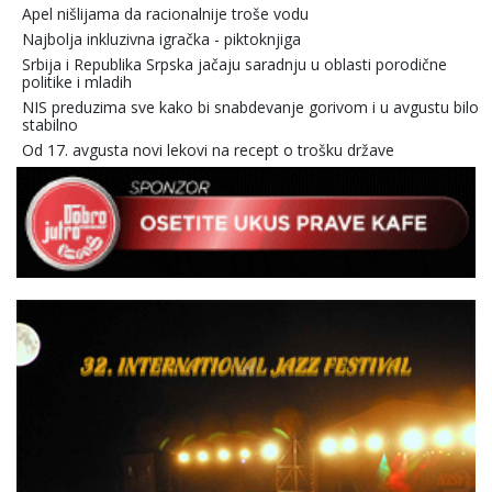
Apel nišlijama da racionalnije troše vodu
Najbolja inkluzivna igračka - piktoknjiga
Srbija i Republika Srpska jačaju saradnju u oblasti porodične
politike i mladih
NIS preduzima sve kako bi snabdevanje gorivom i u avgustu bilo
stabilno
Od 17. avgusta novi lekovi na recept o trošku države