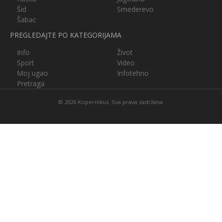
Šid
Smederevo
Šabac
PREGLEDAJTE PO KATEGORIJAMA
Info
Život
Sport
Video
Moj ugao
Infotehno
Pretraga
© 2026 Kopernikus. Sva prava zadržana.