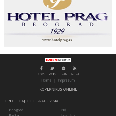
340K
234K
123K
12,123
Home
|
Impresum
KOPERNIKUS ONLINE
PREGLEDAJTE PO GRADOVIMA
Beograd
Niš
Raška
Jagodina