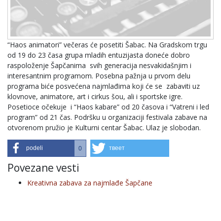
“Haos animatori” večeras će posetiti Šabac. Na Gradskom trgu
od 19 do 23 časa grupa mladih entuzijasta doneće dobro
raspoloženje Šapčanima svih generacija nesvakidašnjim i
interesantnim programom. Posebna pažnja u prvom delu
programa biće posvećena najmlađima koji će se zabaviti uz
klovnove, animatore, art i cirkus šou, ali i sportske igre.
Posetioce očekuje i “Haos kabare” od 20 časova i “Vatreni i led
program” od 21 čas. Podršku u organizaciji festivala zabave na
otvorenom pružio je Kulturni centar Šabac. Ulaz je slobodan.
podeli
твеет
0
Povezane vesti
Kreativna zabava za najmlađe Šapčane