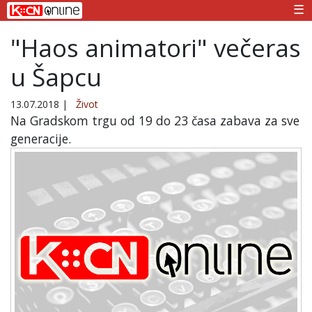
☰
"Haos animatori" večeras
u Šapcu
13.07.2018
|
Život
Na Gradskom trgu od 19 do 23 časa zabava za sve
generacije.