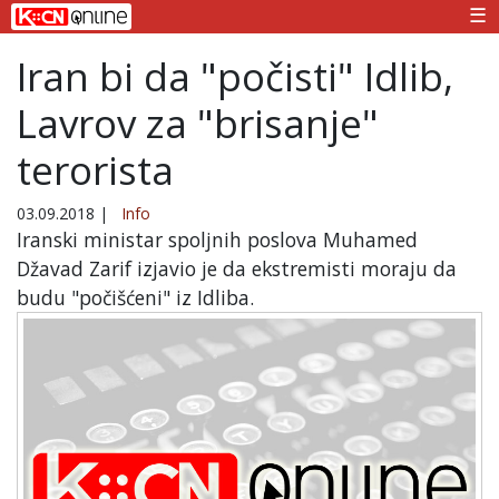
☰
Iran bi da "počisti" Idlib,
Lavrov za "brisanje"
terorista
03.09.2018
|
Info
Iranski ministar spoljnih poslova Muhamed
Džavad Zarif izjavio je da ekstremisti moraju da
budu "počišćeni" iz Idliba.