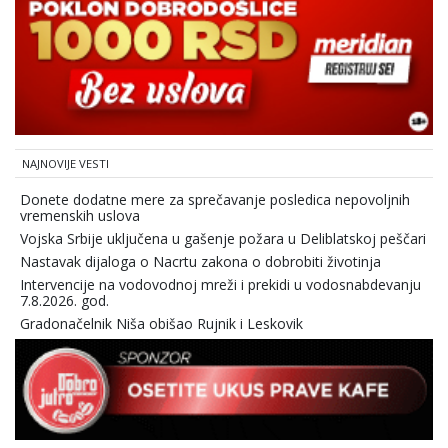
NAJNOVIJE VESTI
Donete dodatne mere za sprečavanje posledica nepovoljnih
vremenskih uslova
Vojska Srbije uključena u gašenje požara u Deliblatskoj peščari
Nastavak dijaloga o Nacrtu zakona o dobrobiti životinja
Intervencije na vodovodnoj mreži i prekidi u vodosnabdevanju
7.8.2026. god.
Gradonačelnik Niša obišao Rujnik i Leskovik