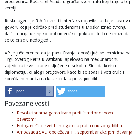
predsednika Bašara el Asada u građanskom ratu koji traje u toj
zemlji.
Ruske agencije RIA Novosti i Interfaks objavile su da je Lavrov u
govoru koji je održao pred studentima u Moskvi izneo tvrdnju
da "situacija u sirijskoj pobunjeničkoj pokrajini Idlib ne može da
se toleriše u nedogled".
AP je juče preneo da je papa Franja, obraćajući se vernicima na
Trgu Svetog Petra u Vatikanu, apelovao na međunarodnu
zajednicu i sve strane uključene u sukob u Siriji da koriste
diplomatiju, dijalog i pregovore kako bi se spasli životi civila i
sprečila humanitarna katastrofa u pokrajini Idlib.
podeli
твеет
0
Povezane vesti
Revolucionarna garda Irana preti "smrtonosnom
osvetom"
Erdogan: Ceo svet bi mogao da plati cenu zbog Idliba
Ambasada SAD obeležava 11. septembar akcijom davanja