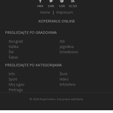
340K
234K
123K
12,123
Home
|
Impresum
KOPERNIKUS ONLINE
PREGLEDAJTE PO GRADOVIMA
Beograd
Niš
Raška
Jagodina
Šid
Smederevo
Šabac
PREGLEDAJTE PO KATEGORIJAMA
Info
Život
Sport
Video
Moj ugao
Infotehno
Pretraga
© 2026 Kopernikus. Sva prava zadržana.