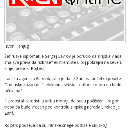
Izvor: Tanjug
Šef ruske diplomatije Sergej Lavrov je poručio da sirijska vlada
ima sva prava da "izbriše" ekstremiste u toj pokrajini na severu
Sirije, prenosi Rojters.
Iranska agencija Fars objavila je da je Zarif na početku posete
Damasku kazao da "celokupna sirijska teritorija mora da bude
očuvana".
"I preostali teroristi u Idlibu moraju da budu počišćeni i region
treba da bude vraćen pod kontrolu sirijskog naroda", rekao je
Zarif.
Rojters podseća da su iranske snage podržale sirijskog