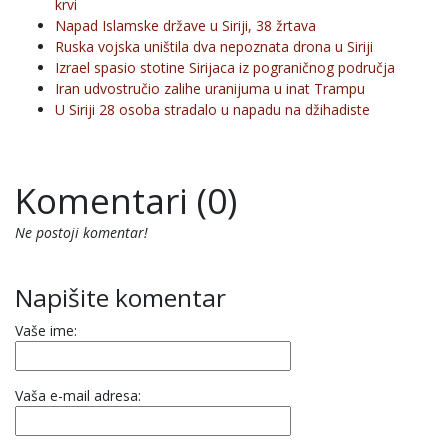
krvi
Napad Islamske države u Siriji, 38 žrtava
Ruska vojska uništila dva nepoznata drona u Siriji
Izrael spasio stotine Sirijaca iz pograničnog područja
Iran udvostručio zalihe uranijuma u inat Trampu
U Siriji 28 osoba stradalo u napadu na džihadiste
Komentari (0)
Ne postoji komentar!
Napišite komentar
Vaše ime:
Vaša e-mail adresa: