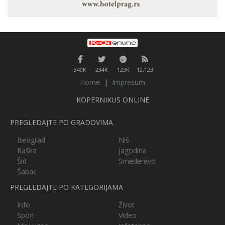
340K
234K
123K
12,123
Home
|
Impresum
KOPERNIKUS ONLINE
PREGLEDAJTE PO GRADOVIMA
Beograd
Niš
Raška
Jagodina
Šid
Smederevo
Šabac
PREGLEDAJTE PO KATEGORIJAMA
Info
Život
Sport
Video