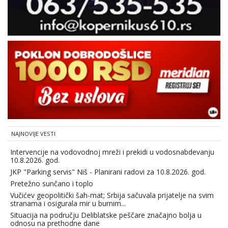
NAJNOVIJE VESTI
Intervencije na vodovodnoj mreži i prekidi u vodosnabdevanju
10.8.2026. god.
JKP "Parking servis" Niš - Planirani radovi za 10.8.2026. god.
Pretežno sunčano i toplo
Vučićev geopolitički šah-mat; Srbija sačuvala prijatelje na svim
stranama i osigurala mir u burnim...
Situacija na području Deliblatske peščare značajno bolja u
odnosu na prethodne dane