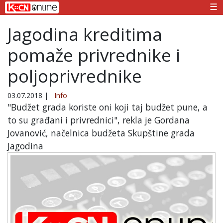
☰
Jagodina kreditima
pomaže privrednike i
poljoprivrednike
03.07.2018
|
Info
"Budžet grada koriste oni koji taj budžet pune, a
to su građani i privrednici", rekla je Gordana
Jovanović, načelnica budžeta Skupštine grada
Jagodina