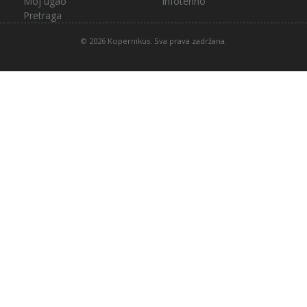
Moj ugao
Infotehno
Pretraga
© 2026 Kopernikus. Sva prava zadržana.