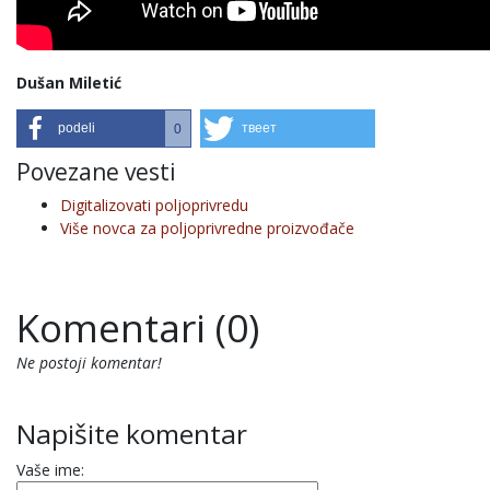
Dušan Miletić
podeli
твеет
0
Povezane vesti
Digitalizovati poljoprivredu
Više novca za poljoprivredne proizvođače
Komentari (0)
Ne postoji komentar!
Napišite komentar
Vaše ime: