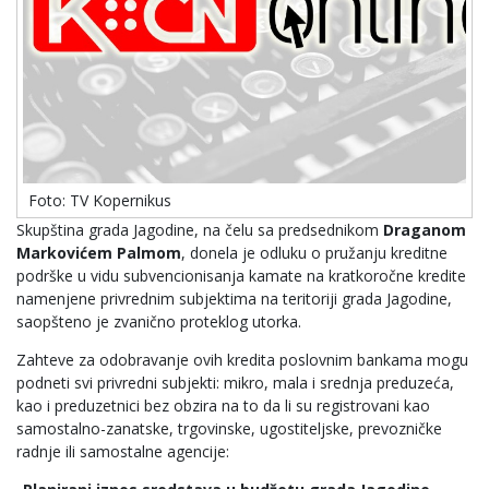
Foto: TV Kopernikus
Skupština grada Jagodine, na čelu sa predsednikom
Draganom
Markovićem Palmom
, donela je odluku o pružanju kreditne
podrške u vidu subvencionisanja kamate na kratkoročne kredite
namenjene privrednim subjektima na teritoriji grada Jagodine,
saopšteno je zvanično proteklog utorka.
Zahteve za odobravanje ovih kredita poslovnim bankama mogu
podneti svi privredni subjekti: mikro, mala i srednja preduzeća,
kao i preduzetnici bez obzira na to da li su registrovani kao
samostalno-zanatske, trgovinske, ugostiteljske, prevozničke
radnje ili samostalne agencije: