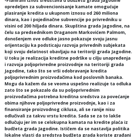
-Planirani iznos sredstava u budžetu grada Jagodine
opredeljen za subvencionisanje kamate omogućuje
plasiranje kredita u ukupnom iznosu od 260 miliona
dinara, kao i pojedinačne subvencije po privredniku u
visini od 200 hiljada dinara. Skupština grada Jagodine, na
čelu sa predsednikom Draganom Markovićem Palmom,
donošenjem ove odluke jasno pokazuje svoju jasnu
orijentaciju ka podsticaju razvoja privrednih subjekata
koji svoju delatnost obavljaju na teritoriji grada Jagodine.
U toku je realizacija kreditne podrške u cilju unapređenja
i razvoja poljoprivredne proizvodnje na teritoriji grada
Jagodine, tako što se vrši odobravanje kredita
poljoprivrednim proizvođačima kod poslovnih banaka.
Mogu da kažem da se veoma uspešno realizuje ta odluka
zato što se pokazalo da su poljoprivrednim
proizvođačima potrebna kreditna sredstva za povećanje
obima njihove poljoprivredne proizvodnje, kao i za
finansiranje proizvodnog ciklusa, ali se ranije nisu
odlučivali za takvu vrstu kredita. Sada se za to lakše
odlučuju jer im se celokupna kamata na kredite plaća iz
budžeta grada Jagodine. Ističem da se nastavlja politika
lokalne vlasti da sredstva budžeta grada koriste građani