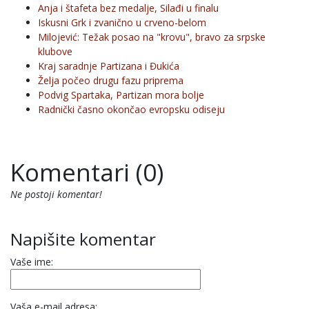
Anja i štafeta bez medalje, Silađi u finalu
Iskusni Grk i zvanično u crveno-belom
Milojević: Težak posao na "krovu", bravo za srpske
klubove
Kraj saradnje Partizana i Đukića
Želja počeo drugu fazu priprema
Podvig Spartaka, Partizan mora bolje
Radnički časno okončao evropsku odiseju
Komentari (0)
Ne postoji komentar!
Napišite komentar
Vaše ime:
Vaša e-mail adresa: