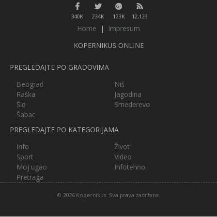
340K
234K
123K
12,123
Home
|
Impresum
KOPERNIKUS ONLINE
PREGLEDAJTE PO GRADOVIMA
Beograd
Niš
Raška
Jagodina
Šid
Smederevo
Šabac
PREGLEDAJTE PO KATEGORIJAMA
Info
Život
Sport
Video
Moj ugao
Infotehno
Pretraga
© 2026 Kopernikus. Sva prava zadržana.