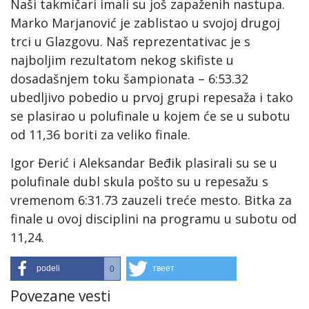
Naši takmičari imali su još zapaženih nastupa.
Marko Marjanović je zablistao u svojoj drugoj
trci u Glazgovu. Naš reprezentativac je s
najboljim rezultatom nekog skifiste u
dosadašnjem toku šampionata – 6:53.32
ubedljivo pobedio u prvoj grupi repesaža i tako
se plasirao u polufinale u kojem će se u subotu
od 11,36 boriti za veliko finale.
Igor Đerić i Aleksandar Beđik plasirali su se u
polufinale dubl skula pošto su u repesažu s
vremenom 6:31.73 zauzeli treće mesto. Bitka za
finale u ovoj disciplini na programu u subotu od
11,24.
podeli
твеет
0
Povezane vesti