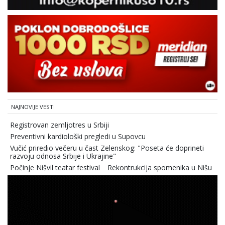
NAJNOVIJE VESTI
Registrovan zemljotres u Srbiji
Preventivni kardiološki pregledi u Supovcu
Vučić priredio večeru u čast Zelenskog: "Poseta će doprineti
razvoju odnosa Srbije i Ukrajine"
Počinje Nišvil teatar festival
Rekontrukcija spomenika u Nišu