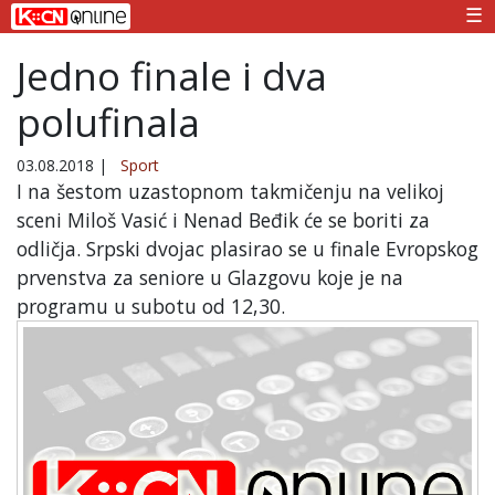
☰
Jedno finale i dva
polufinala
03.08.2018
|
Sport
I na šestom uzastopnom takmičenju na velikoj
sceni Miloš Vasić i Nenad Beđik će se boriti za
odličja. Srpski dvojac plasirao se u finale Evropskog
prvenstva za seniore u Glazgovu koje je na
programu u subotu od 12,30.