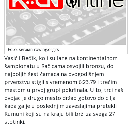
Foto: serbian-rowing.org.rs
Vasić i Beđik, koji su lane na kontinentalnom
šampionatu u Račicama osvojili bronzu, do
najboljih šest čamaca na ovogodišnjem
prvenstvu stigli s vremenom 6:23.79 i trećim
mestom u prvoj grupi polufinala. U toj trci naš
dvojac je drugo mesto držao gotovo do cilja
kada ga je u poslednjim zaveslajima pretekli
Rumuni koji su na kraju bili brži za svega 27
stotinki.