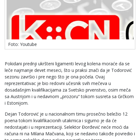
Foto: Youtube
Pokidani prednji ukršteni ligamenti levog kolena moraće da se
leče najmanje devet meseci, što u praksi znači da je Todorović
sezonu završio i pre nego što je ona počela. Ovaj
reprezentativac je bio redovni učesnik svih mečeva u
dosadašnjim kvalifikacijama za Svetsko prvenstvo, osim meča
sa Austrijom i u nedavnom „prozoru“ tokom susreta sa Grčkom
i Estonijom.
Dejan Todorović je u nacionalnom timu prosečno beležio 12
poena tokom kvalifikacionih utakmica i sigurno je da će
nedostajati i u reprezentaciji. Selektor Đorđević neće moći da
računa ni na Milana Mačvana, koji se nedavno takođe povredio i