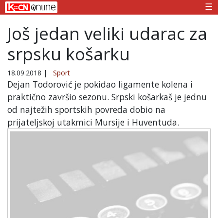
☰
Još jedan veliki udarac za
srpsku košarku
18.09.2018
|
Sport
Dejan Todorović je pokidao ligamente kolena i
praktično završio sezonu. Srpski košarkaš je jednu
od najtežih sportskih povreda dobio na
prijateljskoj utakmici Mursije i Huventuda.