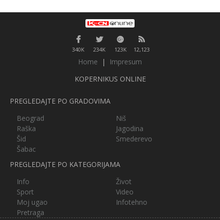
340K
234K
123K
12,123
Home
|
Impresum
KOPERNIKUS ONLINE
PREGLEDAJTE PO GRADOVIMA
Beograd
Niš
Raška
Jagodina
Šid
Smederevo
Šabac
PREGLEDAJTE PO KATEGORIJAMA
Info
Život
Sport
Video
Moj ugao
Infotehno
Pretraga