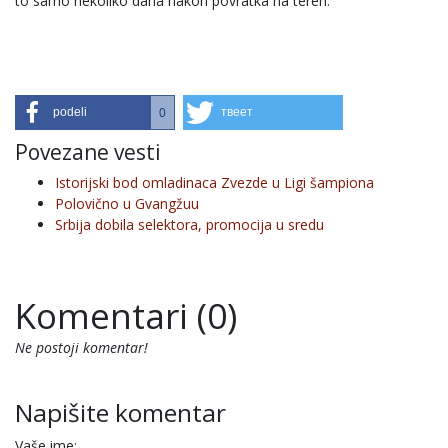
to samo nekoliko dana nakon povratka na teren.
podeli
твеет
0
Povezane vesti
Istorijski bod omladinaca Zvezde u Ligi šampiona
Polovično u Gvangžuu
Srbija dobila selektora, promocija u sredu
Komentari (0)
Ne postoji komentar!
Napišite komentar
Vaše ime: