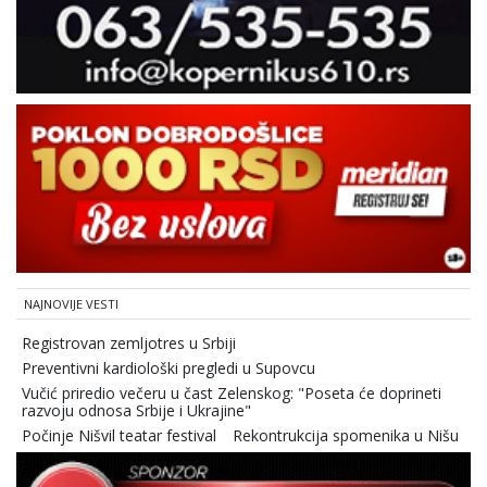
NAJNOVIJE VESTI
Registrovan zemljotres u Srbiji
Preventivni kardiološki pregledi u Supovcu
Vučić priredio večeru u čast Zelenskog: "Poseta će doprineti
razvoju odnosa Srbije i Ukrajine"
Počinje Nišvil teatar festival
Rekontrukcija spomenika u Nišu