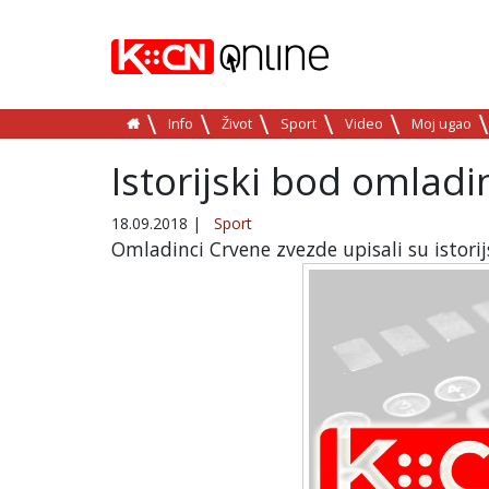
Info
Život
Sport
Video
Moj ugao
Istorijski bod omlad
18.09.2018
|
Sport
Omladinci Crvene zvezde upisali su istorij