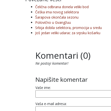
Čelična odbrana donela veliki bod
Češka ima novog selektora
Šarapova okončala sezonu
Polovično u Gvangžuu
Srbija dobila selektora, promocija u sredu
Još jedan veliki udarac za srpsku košarku
Komentari (0)
Ne postoji komentar!
Napišite komentar
Vaše ime:
Vaša e-mail adresa: