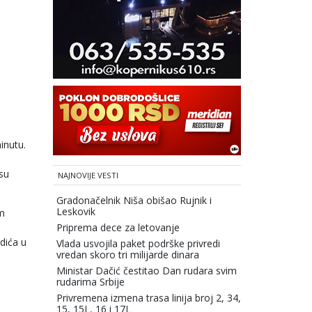
inutu.
esu
NAJNOVIJE VESTI
Gradonačelnik Niša obišao Rujnik i
Leskovik
om
Priprema dece za letovanje
dića u
Vlada usvojila paket podrške privredi
vredan skoro tri milijarde dinara
Ministar Dačić čestitao Dan rudara svim
rudarima Srbije
Privremena izmena trasa linija broj 2, 34,
15, 15L, 16 i 17L