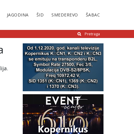
JAGODINA
ŠID
SMEDEREVO
ŠABAC
Pretraga
a
ija.