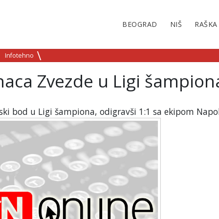
BEOGRAD
NIŠ
RAŠKA
Infotehno
inaca Zvezde u Ligi šampion
ski bod u Ligi šampiona, odigravši 1:1 sa ekipom Napol