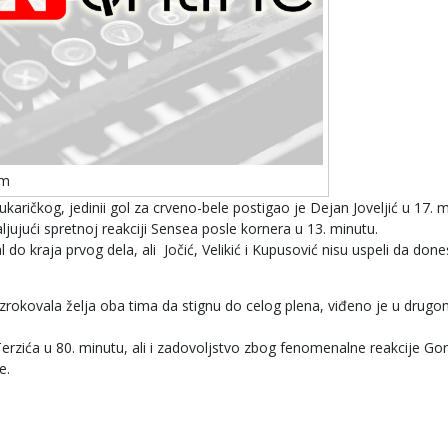
om
karičkog, jedinii gol za crveno-bele postigao je Dejan Joveljić u 17. m
jujući spretnoj reakciji Sensea posle kornera u 13. minutu.
 do kraja prvog dela, ali Jočić, Velikić i Kupusović nisu uspeli da don
zrokovala želja oba tima da stignu do celog plena, viđeno je u drug
erzića u 80. minutu, ali i zadovoljstvo zbog fenomenalne reakcije Gor
e.