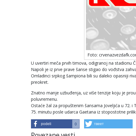
Foto: crvenazvezdafk.c
U uvertiri meča prvih timova, odigranoj na stadionu Ču
Napoli je iz prve prave šanse stigao do vođstva zahval
Omladinci srpkog šampiona bili su daleko opasniji rival
preokret.
Znatno manje uzbuđenja, uz više tenzije koju je prou
poluvremenu.
Ostaće žal za propuštenim šansama Joveljića u 72. i T
75. minutu posle udarca Gaetana iz stopostotne prilik
podeli
твеет
0
Povezane vesti