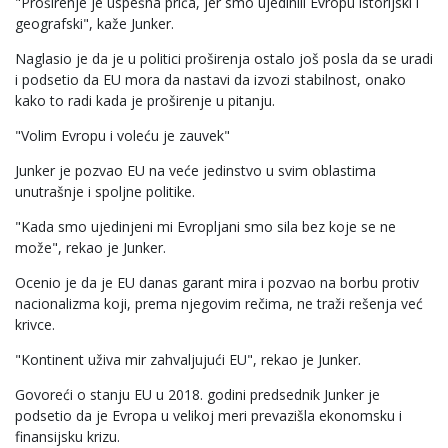
"Proširenje je uspešna priča, jer smo ujedinili Evropu istorijski i
geografski", kaže Junker.
Naglasio je da je u politici proširenja ostalo još posla da se uradi
i podsetio da EU mora da nastavi da izvozi stabilnost, onako
kako to radi kada je proširenje u pitanju.
"Volim Evropu i voleću je zauvek"
Junker je pozvao EU na veće jedinstvo u svim oblastima
unutrašnje i spoljne politike.
"Kada smo ujedinjeni mi Evropljani smo sila bez koje se ne
može", rekao je Junker.
Ocenio je da je EU danas garant mira i pozvao na borbu protiv
nacionalizma koji, prema njegovim rečima, ne traži rešenja već
krivce.
"Kontinent uživa mir zahvaljujući EU", rekao je Junker.
Govoreći o stanju EU u 2018. godini predsednik Junker je
podsetio da je Evropa u velikoj meri prevazišla ekonomsku i
finansijsku krizu.