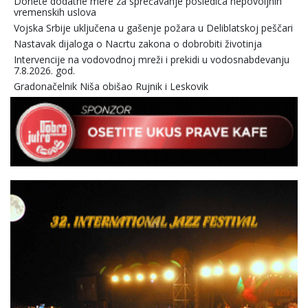
Donete dodatne mere za sprečavanje posledica nepovoljnih
vremenskih uslova
Vojska Srbije uključena u gašenje požara u Deliblatskoj peščari
Nastavak dijaloga o Nacrtu zakona o dobrobiti životinja
Intervencije na vodovodnoj mreži i prekidi u vodosnabdevanju
7.8.2026. god.
Gradonačelnik Niša obišao Rujnik i Leskovik