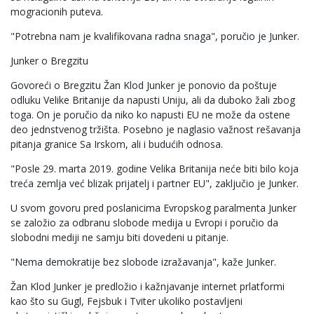
mogracionih puteva.
"Potrebna nam je kvalifikovana radna snaga", poručio je Junker.
Junker o Bregzitu
Govoreći o Bregzitu Žan Klod Junker je ponovio da poštuje
odluku Velike Britanije da napusti Uniju, ali da duboko žali zbog
toga. On je poručio da niko ko napusti EU ne može da ostene
deo jednstvenog tržišta. Posebno je naglasio važnost rešavanja
pitanja granice Sa Irskom, ali i budućih odnosa.
"Posle 29. marta 2019. godine Velika Britanija neće biti bilo koja
treća zemlja već blizak prijatelj i partner EU", zaključio je Junker.
U svom govoru pred poslanicima Evropskog paralmenta Junker
se založio za odbranu slobode medija u Evropi i poručio da
slobodni mediji ne samju biti dovedeni u pitanje.
"Nema demokratije bez slobode izražavanja", kaže Junker.
Žan Klod Junker je predložio i kažnjavanje internet prlatformi
kao što su Gugl, Fejsbuk i Tviter ukoliko postavljeni