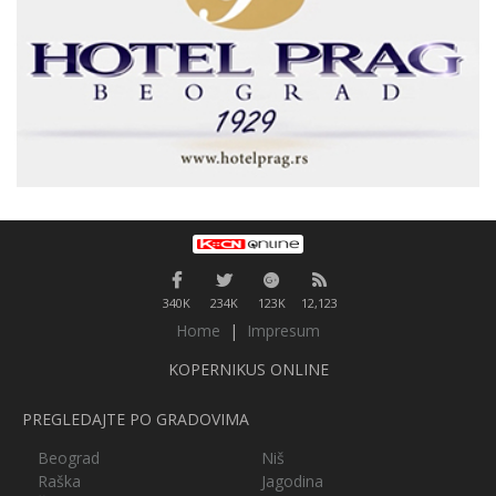
340K
234K
123K
12,123
Home
|
Impresum
KOPERNIKUS ONLINE
PREGLEDAJTE PO GRADOVIMA
Beograd
Niš
Raška
Jagodina