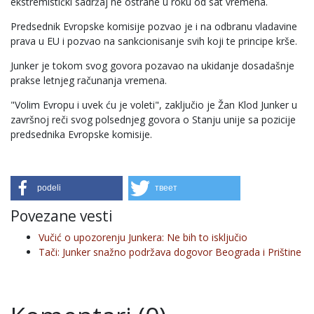
ekstremistički sadržaj ne ostrane u roku od sat vremena.
Predsednik Evropske komisije pozvao je i na odbranu vladavine
prava u EU i pozvao na sankcionisanje svih koji te principe krše.
Junker je tokom svog govora pozavao na ukidanje dosadašnje
prakse letnjeg računanja vremena.
"Volim Evropu i uvek ću je voleti", zaključio je Žan Klod Junker u
završnoj reči svog polsednjeg govora o Stanju unije sa pozicije
predsednika Evropske komisije.
podeli
твеет
Povezane vesti
Vučić o upozorenju Junkera: Ne bih to isključio
Tači: Junker snažno podržava dogovor Beograda i Prištine