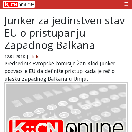
☰
Junker za jedinstven stav
EU o pristupanju
Zapadnog Balkana
12.09.2018
|
Info
Predsednik Evropske komisije Žan Klod Junker
pozvao je EU da definiše pristup kada je reč o
ulasku Zapadnog Balkana u Uniju.