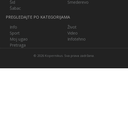
Šid
Smederevo
Šabac
PREGLEDAJTE PO KATEGORIJAMA
Info
Život
Sport
Video
Moj ugao
Infotehno
Pretraga
© 2026 Kopernikus. Sva prava zadržana.