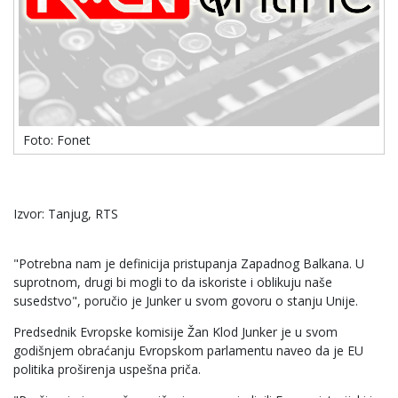
Foto: Fonet
Izvor: Tanjug, RTS
"Potrebna nam je definicija pristupanja Zapadnog Balkana. U
suprotnom, drugi bi mogli to da iskoriste i oblikuju naše
susedstvo", poručio je Junker u svom govoru o stanju Unije.
Predsednik Evropske komisije Žan Klod Junker je u svom
godišnjem obraćanju Evropskom parlamentu naveo da je EU
politika proširenja uspešna priča.