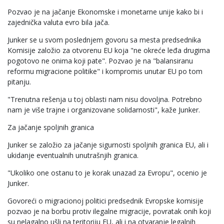
Pozvao je na jačanje Ekonomske i monetarne unije kako bi i
zajednička valuta evro bila jača.
Junker se u svom poslednjem govoru sa mesta predsednika
Komisije založio za otvorenu EU koja "ne okreće leđa drugima
pogotovo ne onima koji pate". Pozvao je na "balansiranu
reformu migracione politike" i kompromis unutar EU po tom
pitanju.
"Trenutna rešenja u toj oblasti nam nisu dovoljna. Potrebno
nam je više trajne i organizovane solidarnosti", kaže Junker.
Za jačanje spoljnih granica
Junker se založio za jačanje sigurnosti spoljnih granica EU, ali i
ukidanje eventualnih unutrašnjih granica.
"Ukoliko one ostanu to je korak unazad za Evropu", ocenio je
Junker.
Govoreći o migracionoj politici predsednik Evropske komisije
pozvao je na borbu protiv ilegalne migracije, povratak onih koji
su nelagalno ušli na teritoriju EU, ali i na otvaranje legalnih