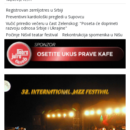
Registrovan zemljotres u Srbiji
Preventivni kardiološki pregledi u Supovcu
Vučić priredio večeru u čast Zelenskog: "Poseta će doprineti
razvoju odnosa Srbije i Ukrajine"
Počinje Nišvil teatar festival
Rekontrukcija spomenika u Nišu