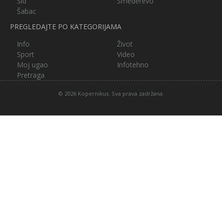
Šid
Smederevo
Šabac
PREGLEDAJTE PO KATEGORIJAMA
Info
Život
Sport
Video
Moj ugao
Infotehno
Pretraga
© 2026 Kopernikus. Sva prava zadržana.