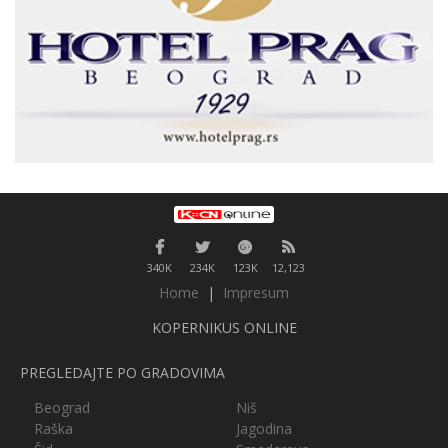
340K
234K
123K
12,123
Home
|
Impresum
KOPERNIKUS ONLINE
PREGLEDAJTE PO GRADOVIMA
Beograd
Niš
Raška
Jagodina