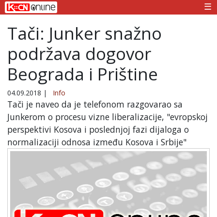
☰
Tači: Junker snažno
podržava dogovor
Beograda i Prištine
04.09.2018
|
Info
Tači je naveo da je telefonom razgovarao sa
Junkerom o procesu vizne liberalizacije, "evropskoj
perspektivi Kosova i poslednjoj fazi dijaloga o
normalizaciji odnosa između Kosova i Srbije"