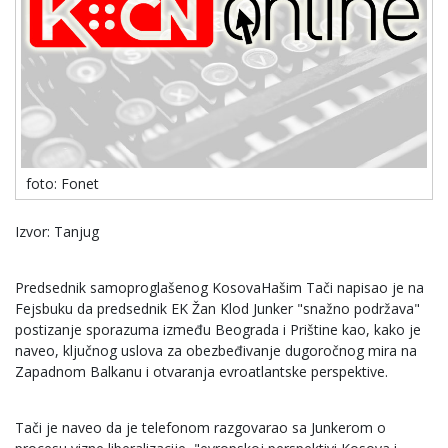
foto: Fonet
Izvor: Tanjug
Predsednik samoproglašenog KosovaHašim Tači napisao je na
Fejsbuku da predsednik EK Žan Klod Junker "snažno podržava"
postizanje sporazuma između Beograda i Prištine kao, kako je
naveo, ključnog uslova za obezbeđivanje dugoročnog mira na
Zapadnom Balkanu i otvaranja evroatlantske perspektive.
Tači je naveo da je telefonom razgovarao sa Junkerom o