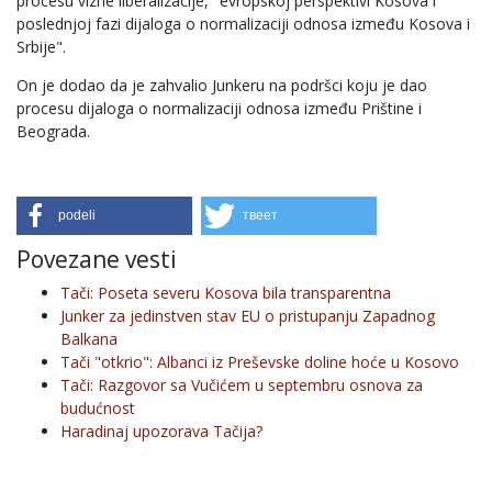
procesu vizne liberalizacije, "evropskoj perspektivi Kosova i
poslednjoj fazi dijaloga o normalizaciji odnosa između Kosova i
Srbije".
On je dodao da je zahvalio Junkeru na podršci koju je dao
procesu dijaloga o normalizaciji odnosa između Prištine i
Beograda.
podeli
твеет
Povezane vesti
Tači: Poseta severu Kosova bila transparentna
Junker za jedinstven stav EU o pristupanju Zapadnog
Balkana
Tači "otkrio": Albanci iz Preševske doline hoće u Kosovo
Tači: Razgovor sa Vučićem u septembru osnova za
budućnost
Haradinaj upozorava Tačija?