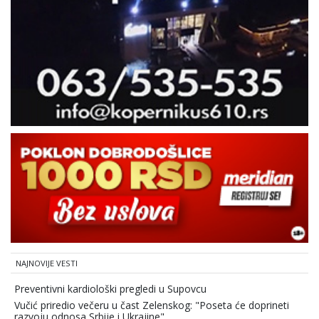
NAJNOVIJE VESTI
Preventivni kardiološki pregledi u Supovcu
Vučić priredio večeru u čast Zelenskog: "Poseta će doprineti
razvoju odnosa Srbije i Ukrajine"