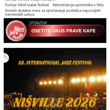
Počinje Nišvil teatar festival
Rekontrukcija spomenika u Nišu
Donete dodatne mere za sprečavanje posledica nepovoljnih
vremenskih uslova