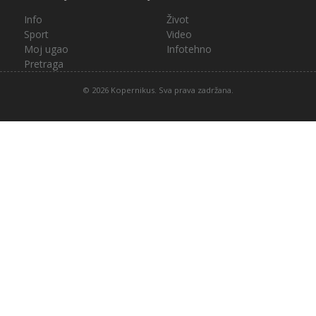
Info
Život
Sport
Video
Moj ugao
Infotehno
Pretraga
© 2026 Kopernikus. Sva prava zadržana.