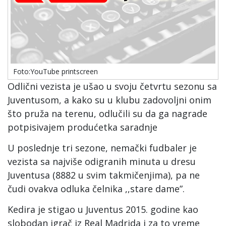
Foto:YouTube printscreen
Odlični vezista je ušao u svoju četvrtu sezonu sa
Juventusom, a kako su u klubu zadovoljni onim
što pruža na terenu, odlučili su da ga nagrade
potpisivajem produćetka saradnje
U poslednje tri sezone, nemački fudbaler je
vezista sa najviše odigranih minuta u dresu
Juventusa (8882 u svim takmičenjima), pa ne
čudi ovakva odluka čelnika ,,stare dame”.
Kedira je stigao u Juventus 2015. godine kao
slobodan igrač iz Real Madrida i za to vreme