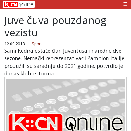
☰
Juve čuva pouzdanog
vezistu
12.09.2018
|
Sport
Sami Kedira ostače član Juventusa i naredne dve
sezone. Nemački reprezentativac i šampion Italije
produžili su saradnju do 2021.godine, potvrdio je
danas klub iz Torina.