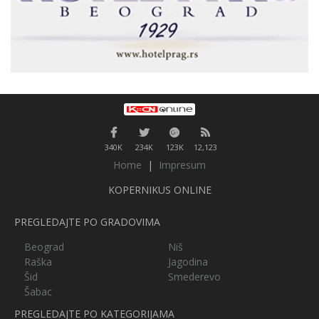
340K
234K
123K
12,123
Home
|
Impresum
KOPERNIKUS ONLINE
PREGLEDAJTE PO GRADOVIMA
Beograd
Niš
Raška
Jagodina
Šid
Smederevo
Šabac
PREGLEDAJTE PO KATEGORIJAMA