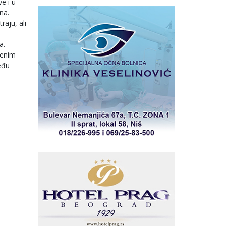
e i u
na.
aju, ali
a.
jenim
eđu