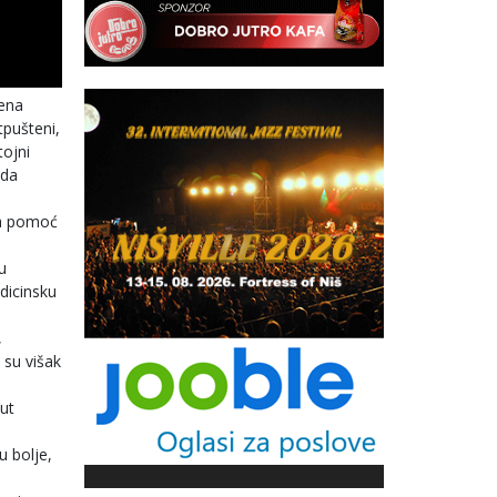
vena
tpušteni,
tojni
 da
na pomoć
u
edicinsku
,
 su višak
ut
u bolje,