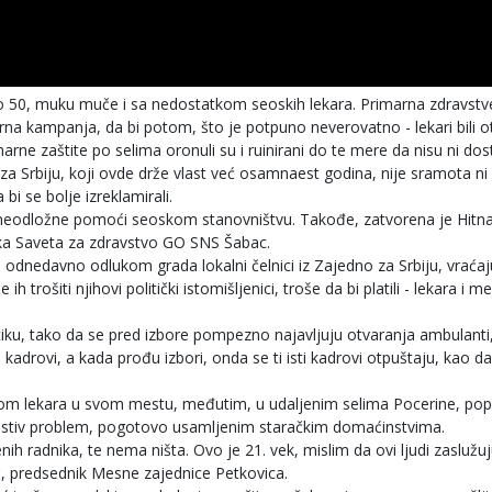
eko 50, muku muče i sa nedostatkom seoskih lekara. Primarna zdravst
rna kampanja, da bi potom, što je potpuno neverovatno - lekari bili o
ne zaštite po selima oronuli su i ruinirani do te mere da nisu ni dos
o za Srbiju, koji ovde drže vlast već osamnaest godina, nije sramota ni
i se bolje izreklamirali.
va neodložne pomoći seoskom stanovništvu. Takođe, zatvorena je Hit
nika Saveta za zdravstvo GO SNS Šabac.
 odnedavno odlukom grada lokalni čelnici iz Zajedno za Srbiju, vraćaj
šiti njihovi politički istomišljenici, troše da bi platili - lekara i m
politiku, tako da se pred izbore pompezno najavljuju otvaranja ambulanti
adrovi, a kada prođu izbori, onda se ti isti kadrovi otpuštaju, kao da
kom lekara u svom mestu, međutim, u udaljenim selima Pocerine, pop
mostiv problem, pogotovo usamljenim staračkim domaćinstvima.
radnika, te nema ništa. Ovo je 21. vek, mislim da ovi ljudi zaslužuj
jić, predsednik Mesne zajednice Petkovica.