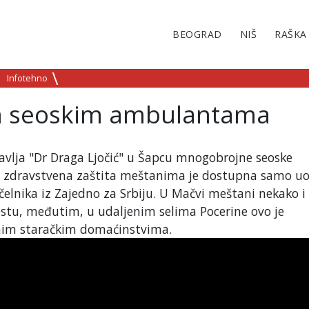
BEOGRAD
NIŠ
RAŠKA
Infotehno
m seoskim ambulantama
avlja "Dr Draga Ljočić" u Šapcu mnogobrojne seoske
a zdravstvena zaštita meštanima je dostupna samo uoč
elnika iz Zajedno za Srbiju. U Mačvi meštani nekako i 
stu, međutim, u udaljenim selima Pocerine ovo je
nim staračkim domaćinstvima.