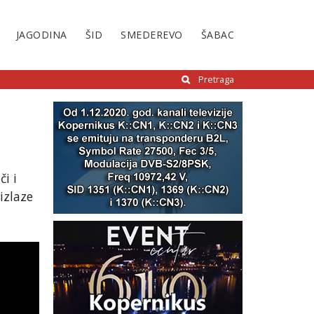
JAGODINA
ŠID
SMEDEREVO
ŠABAC
Pretraga
i i
izlaze