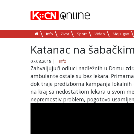
Info
Život
Sport
Video
Moj ugao
Katanac na šabački
07.08.2018
|
Info
Zahvaljujući odluci nadležnih u Domu zdr
ambulante ostale su bez lekara. Primarn
dok traje predizborna kampanja lokalnih č
na kraj sa nedostatkom lekara u svom me
nepremostiv problem, pogotovo usamlje