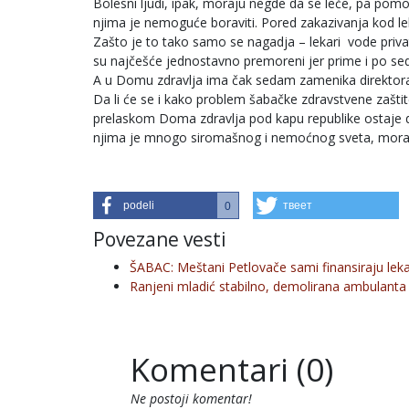
Bolesni ljudi, ipak, moraju negde da se leče, pa pom
njima je nemoguće boraviti. Pored zakazivanja kod l
Zašto je to tako samo se nagadja – lekari vode priva
su najčešće jednostavno premoreni jer prime i po se
A u Domu zdravlja ima čak sedam zamenika direktora, 
Da li će se i kako problem šabačke zdravstvene zaštit
prelaskom Doma zdravlja pod kapu republike ostaje da 
njima je mnogo siromašnog i nemoćnog sveta, morati
podeli
твеет
0
Povezane vesti
ŠABAC: Meštani Petlovače sami finansiraju leka
Ranjeni mladić stabilno, demolirana ambulant
Komentari (0)
Ne postoji komentar!