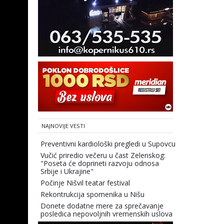
NAJNOVIJE VESTI
Preventivni kardiološki pregledi u Supovcu
Vučić priredio večeru u čast Zelenskog:
"Poseta će doprineti razvoju odnosa
Srbije i Ukrajine"
Počinje Nišvil teatar festival
Rekontrukcija spomenika u Nišu
Donete dodatne mere za sprečavanje
posledica nepovoljnih vremenskih uslova