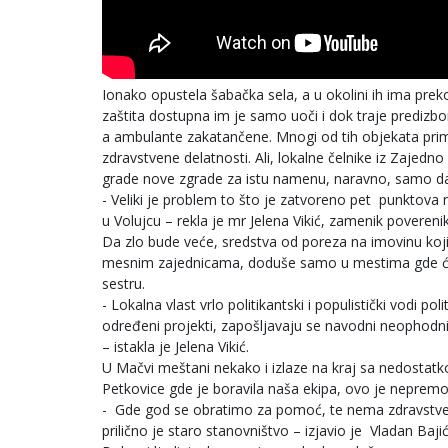
Ionako opustela šabačka sela, a u okolini ih ima pr
zaštita dostupna im je samo uoči i dok traje predizbo
a ambulante zakatančene. Mnogi od tih objekata primar
zdravstvene delatnosti. Ali, lokalne čelnike iz Zajedn
grade nove zgrade za istu namenu, naravno, samo da b
- Veliki je problem to što je zatvoreno pet punkto
u Volujcu – rekla je mr Jelena Vikić, zamenik povere
Da zlo bude veće, sredstva od poreza na imovinu koji
mesnim zajednicama, doduše samo u mestima gde će ih tro
sestru.
- Lokalna vlast vrlo politikantski i populistički vodi 
određeni projekti, zapošljavaju se navodni neophodni k
– istakla je Jelena Vikić.
U Mačvi meštani nekako i izlaze na kraj sa nedostat
Petkovice gde je boravila naša ekipa, ovo je nepre
- Gde god se obratimo za pomoć, te nema zdravstvenih 
prilično je staro stanovništvo – izjavio je Vladan Ba