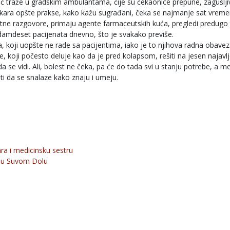
oć traže u gradskim ambulantama, čije su čekaonice prepune, zagušljiv
ekara opšte prakse, kako kažu sugrađani, čeka se najmanje sat vreme
tne razgovore, primaju agente farmaceutskih kuća, pregledi predugo tr
damdeset pacijenata dnevno, što je svakako previše.
koji uopšte ne rade sa pacijentima, iako je to njihova radna obavez
e, koji počesto deluje kao da je pred kolapsom, rešiti na jesen najavl
se vidi. Ali, bolest ne čeka, pa će do tada svi u stanju potrebe, a m
 da se snalaze kako znaju i umeju.
ra i medicinsku sestru
a u Suvom Dolu