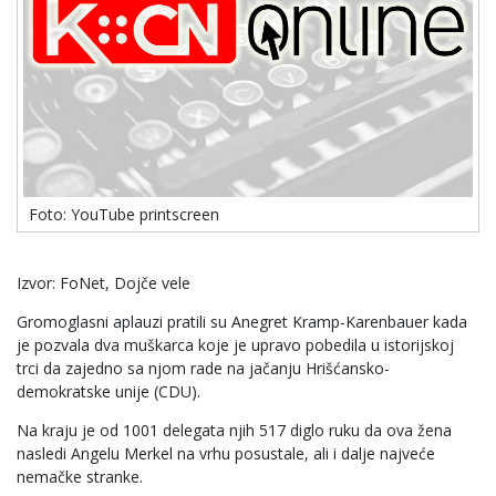
Foto: YouTube printscreen
Izvor: FoNet, Dojče vele
Gromoglasni aplauzi pratili su Anegret Kramp-Karenbauer kada
je pozvala dva muškarca koje je upravo pobedila u istorijskoj
trci da zajedno sa njom rade na jačanju Hrišćansko-
demokratske unije (CDU).
Na kraju je od 1001 delegata njih 517 diglo ruku da ova žena
nasledi Angelu Merkel na vrhu posustale, ali i dalje najveće
nemačke stranke.