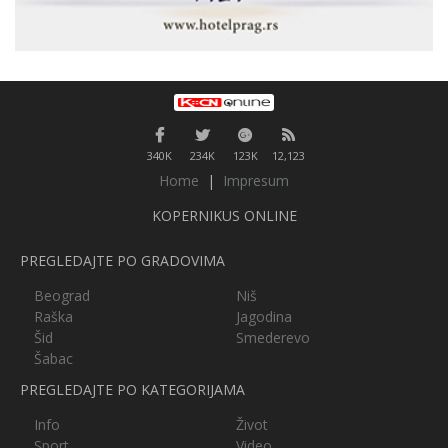
340K
234K
123K
12,123
Home
|
Impresum
KOPERNIKUS ONLINE
PREGLEDAJTE PO GRADOVIMA
Beograd
Niš
Raška
Jagodina
Šid
Smederevo
Šabac
PREGLEDAJTE PO KATEGORIJAMA
Info
Život
Sport
Video