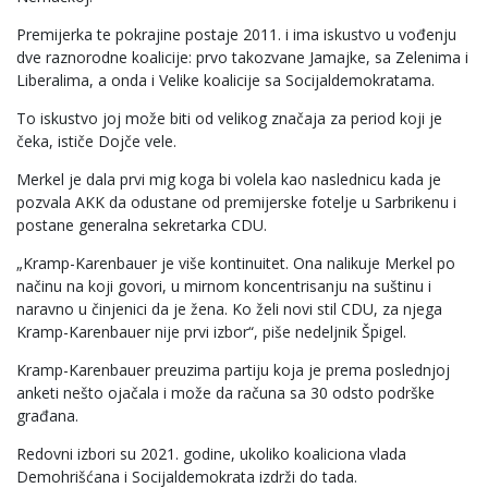
Premijerka te pokrajine postaje 2011. i ima iskustvo u vođenju
dve raznorodne koalicije: prvo takozvane Jamajke, sa Zelenima i
Liberalima, a onda i Velike koalicije sa Socijaldemokratama.
To iskustvo joj može biti od velikog značaja za period koji je
čeka, ističe Dojče vele.
Merkel je dala prvi mig koga bi volela kao naslednicu kada je
pozvala AKK da odustane od premijerske fotelje u Sarbrikenu i
postane generalna sekretarka CDU.
„Kramp-Karenbauer je više kontinuitet. Ona nalikuje Merkel po
načinu na koji govori, u mirnom koncentrisanju na suštinu i
naravno u činjenici da je žena. Ko želi novi stil CDU, za njega
Kramp-Karenbauer nije prvi izbor“, piše nedeljnik Špigel.
Kramp-Karenbauer preuzima partiju koja je prema poslednjoj
anketi nešto ojačala i može da računa sa 30 odsto podrške
građana.
Redovni izbori su 2021. godine, ukoliko koaliciona vlada
Demohrišćana i Socijaldemokrata izdrži do tada.