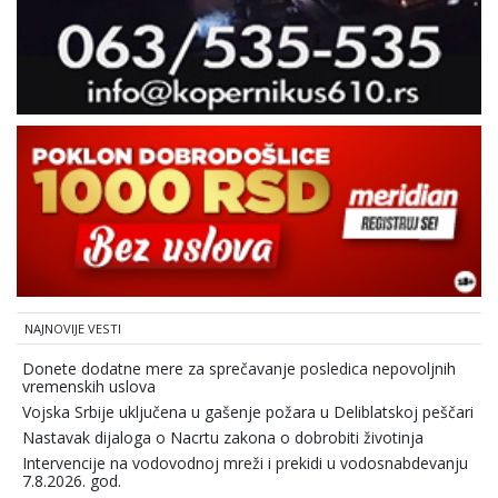
NAJNOVIJE VESTI
Donete dodatne mere za sprečavanje posledica nepovoljnih
vremenskih uslova
Vojska Srbije uključena u gašenje požara u Deliblatskoj peščari
Nastavak dijaloga o Nacrtu zakona o dobrobiti životinja
Intervencije na vodovodnoj mreži i prekidi u vodosnabdevanju
7.8.2026. god.