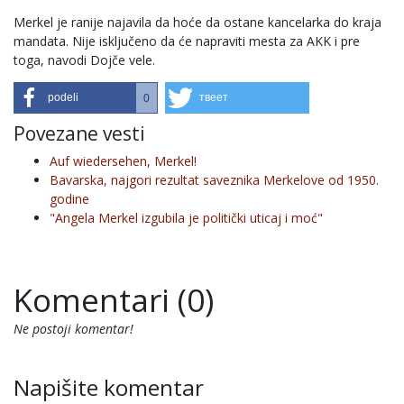
Merkel je ranije najavila da hoće da ostane kancelarka do kraja
mandata. Nije isključeno da će napraviti mesta za AKK i pre
toga, navodi Dojče vele.
podeli
твеет
0
Povezane vesti
Auf wiedersehen, Merkel!
Bavarska, najgori rezultat saveznika Merkelove od 1950.
godine
"Angela Merkel izgubila je politički uticaj i moć"
Komentari (0)
Ne postoji komentar!
Napišite komentar