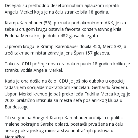
Delegati su prethodno desetominutnim aplauzom ispratili
Angelu Merkel koja je na čelu stranke bila 18 godina.
Kramp-Karenbauer (56), poznata pod akronimom AKK, je iza
sebe u drugom krugu ostavila favorita konzervativnog krila
Fridriha Merca koji je dobio 482 glasa delegata.
U prvom krugu je Kramp-Karenbauer dobila 450, Merc 392, a
treći takmac ministar zdravlja Jens Špan 157 glasova.
Tako za CDU počinje nova era nakon punih 18 godina koliko je
stranku vodila Angela Merkel.
Kada je ona došla na čelo, CDU je još bio duboko u opoziciji
tadašnjem socijaldemokratskom kancelaru Gerhardu Šrederu.
Uspon Merkel krenuo je baš preko leđa Fridriha Merca kojeg je
2002. praktično istisnula sa mesta šefa poslaničkog kluba u
Bundestagu.
Tih se godina Anegret Kramp-Karenbauer probijala u politici
malene pokrajine Sarske oblasti, postavši prva žena na čelu
nekog pokrajinskog ministarstva unutrašnjih poslova u
Nemačkoj.