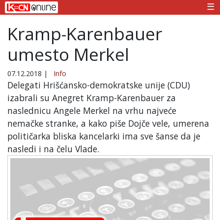
☰
Kramp-Karenbauer
umesto Merkel
07.12.2018
|
Info
Delegati Hrišćansko-demokratske unije (CDU)
izabrali su Anegret Kramp-Karenbauer za
naslednicu Angele Merkel na vrhu najveće
nemačke stranke, a kako piše Dojče vele, umerena
političarka bliska kancelarki ima sve šanse da je
nasledi i na čelu Vlade.