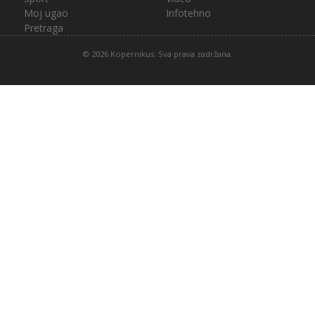
Moj ugao
Infotehno
Pretraga
© 2026 Kopernikus. Sva prava zadržana.