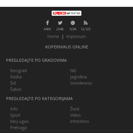
340K
234K
123K
12,123
Home
|
Impresum
KOPERNIKUS ONLINE
PREGLEDAJTE PO GRADOVIMA
Beograd
Niš
Raška
Jagodina
Šid
Smederevo
Šabac
PREGLEDAJTE PO KATEGORIJAMA
Info
Život
Sport
Video
Moj ugao
Infotehno
Pretraga