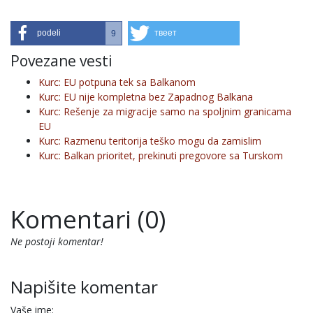
podeli
твеет
9
Povezane vesti
Kurc: EU potpuna tek sa Balkanom
Kurc: EU nije kompletna bez Zapadnog Balkana
Kurc: Rešenje za migracije samo na spoljnim granicama
EU
Kurc: Razmenu teritorija teško mogu da zamislim
Kurc: Balkan prioritet, prekinuti pregovore sa Turskom
Komentari (0)
Ne postoji komentar!
Napišite komentar
Vaše ime: