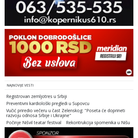
NAJNOVIJE VESTI
Registrovan zemljotres u Srbiji
Preventivni kardiološki pregledi u Supovcu
Vučić priredio večeru u čast Zelenskog: "Poseta će doprineti
razvoju odnosa Srbije i Ukrajine"
Počinje Nišvil teatar festival
Rekontrukcija spomenika u Nišu