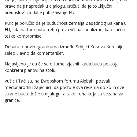
prave dalji napredak u dijalogu, ističući da je to „ključni
preduslov“ za dalje približavanje EU.
Kurc je poručio da je budućnost zemalja Zapadnog Balkana u
EU, i da na tom putu treba prevazići nacionalizme, kao i ući u
teške kompromise.
Debatu o novim granicama između Srbije i Kosova Kurc nije
želeo „javno da komentariše“.
Najavljeno je da će se o tome izjasniti kada budu postojali
konkretni planovi na stolu.
Vučić i Tači su, na Evropskom forumu Alpbah, pozvali
međunarodnu zajednicu da poštuje sva rešenja do kojih dve
strane budu došle u dijalogu, a tako i ona koja su vezana za
granice.