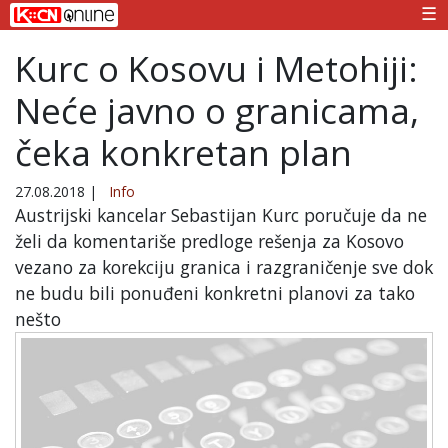
☰
Kurc o Kosovu i Metohiji:
Neće javno o granicama,
čeka konkretan plan
27.08.2018
|
Info
Austrijski kancelar Sebastijan Kurc poručuje da ne
želi da komentariše predloge rešenja za Kosovo
vezano za korekciju granica i razgraničenje sve dok
ne budu bili ponuđeni konkretni planovi za tako
nešto