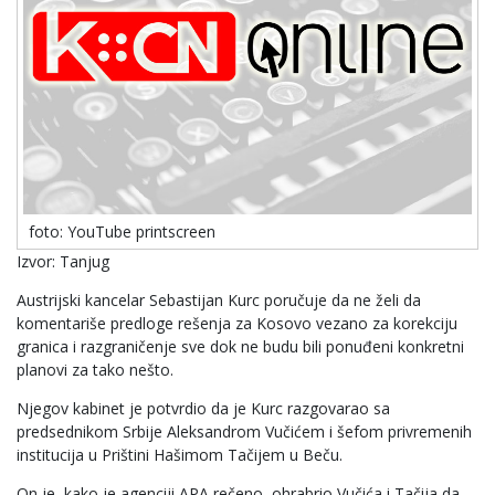
foto: YouTube printscreen
Izvor: Tanjug
Austrijski kancelar Sebastijan Kurc poručuje da ne želi da
komentariše predloge rešenja za Kosovo vezano za korekciju
granica i razgraničenje sve dok ne budu bili ponuđeni konkretni
planovi za tako nešto.
Njegov kabinet je potvrdio da je Kurc razgovarao sa
predsednikom Srbije Aleksandrom Vučićem i šefom privremenih
institucija u Prištini Hašimom Tačijem u Beču.
On je, kako je agenciji APA rečeno, ohrabrio Vučića i Tačija da