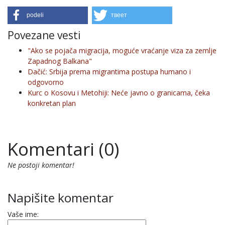
podeli
твеет
Povezane vesti
"Ako se pojača migracija, moguće vraćanje viza za zemlje
Zapadnog Balkana"
Dačić: Srbija prema migrantima postupa humano i
odgovorno
Kurc o Kosovu i Metohiji: Neće javno o granicama, čeka
konkretan plan
Komentari (0)
Ne postoji komentar!
Napišite komentar
Vaše ime: