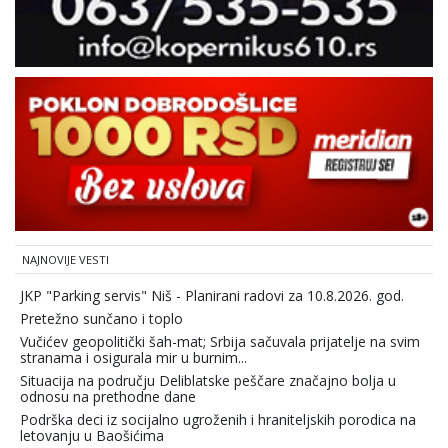
NAJNOVIJE VESTI
JKP "Parking servis" Niš - Planirani radovi za 10.8.2026. god.
Pretežno sunčano i toplo
Vučićev geopolitički šah-mat; Srbija sačuvala prijatelje na svim
stranama i osigurala mir u burnim...
Situacija na području Deliblatske peščare značajno bolja u
odnosu na prethodne dane
Podrška deci iz socijalno ugroženih i hraniteljskih porodica na
letovanju u Baošićima