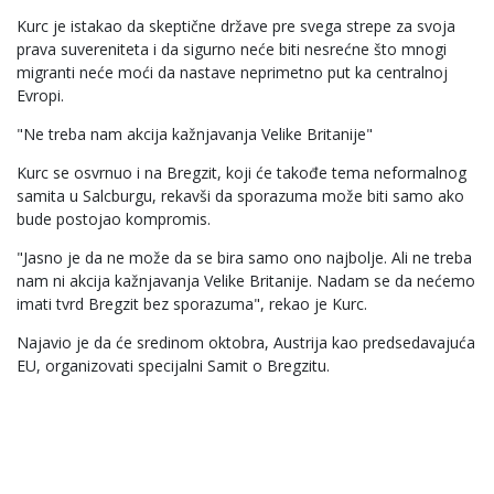
Kurc je istakao da skeptične države pre svega strepe za svoja
prava suvereniteta i da sigurno neće biti nesrećne što mnogi
migranti neće moći da nastave neprimetno put ka centralnoj
Evropi.
"Ne treba nam akcija kažnjavanja Velike Britanije"
Kurc se osvrnuo i na Bregzit, koji će takođe tema neformalnog
samita u Salcburgu, rekavši da sporazuma može biti samo ako
bude postojao kompromis.
"Jasno je da ne može da se bira samo ono najbolje. Ali ne treba
nam ni akcija kažnjavanja Velike Britanije. Nadam se da nećemo
imati tvrd Bregzit bez sporazuma", rekao je Kurc.
Najavio je da će sredinom oktobra, Austrija kao predsedavajuća
EU, organizovati specijalni Samit o Bregzitu.