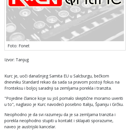
Foto: Fonet
Izvor: Tanjug
Kurc je, uoči današnjeg Samita EU u Salcburgu, bečkom
dnevniku Standard rekao da sada sa pravom postoji fokus na
Fronteksu i boljoj saradnji sa zemljama porekla i tranzita.
"Pojedine članice koje su još pomalo skeptične moramo uveriti
u to", naglasio je Kurc navodeći posebno Italiju, Španiju i Grčku.
Neophodno je da svi razumeju da je sa zemljama tranzita i
porekla neophodno stupiti u kontakt i sklapati sporazume,
naveo je austrijski kancelar.