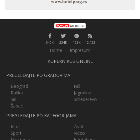
340K
234K
123K
12,123
Home
|
Impresum
KOPERNIKUS ONLINE
PREGLEDAJTE PO GRADOVIMA
Beograd
Niš
Raška
Jagodina
Šid
Smederevo
Šabac
PREGLEDAJTE PO KATEGORIJAMA
Info
Život
Sport
Video
Moj ugao
Infotehno