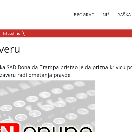
BEOGRAD
NIŠ
RAŠKA
Infotehno
veru
ka SAD Donalda Trampa pristao je da prizna krivicu p
 zaveru radi ometanja pravde.