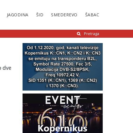
JAGODINA
ŠID
SMEDEREVO
ŠABAC
Pretraga
o dve