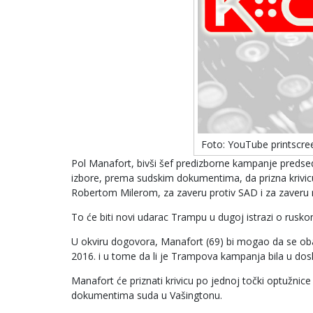
Foto: YouTube printscre
Pol Manafort, bivši šef predizborne kampanje predsed
izbore, prema sudskim dokumentima, da prizna krivicu
Robertom Milerom, za zaveru protiv SAD i za zaveru 
To će biti novi udarac Trampu u dugoj istrazi o rusko
U okviru dogovora, Manafort (69) bi mogao da se obav
2016. i u tome da li je Trampova kampanja bila u dos
Manafort će priznati krivicu po jednoj točki optužnic
dokumentima suda u Vašingtonu.