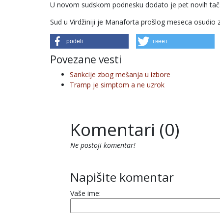
U novom sudskom podnesku dodato je pet novih tač
Sud u Virdžiniji je Manaforta prošlog meseca osudio 
podeli
твеет
Povezane vesti
Sankcije zbog mešanja u izbore
Tramp je simptom a ne uzrok
Komentari (0)
Ne postoji komentar!
Napišite komentar
Vaše ime: