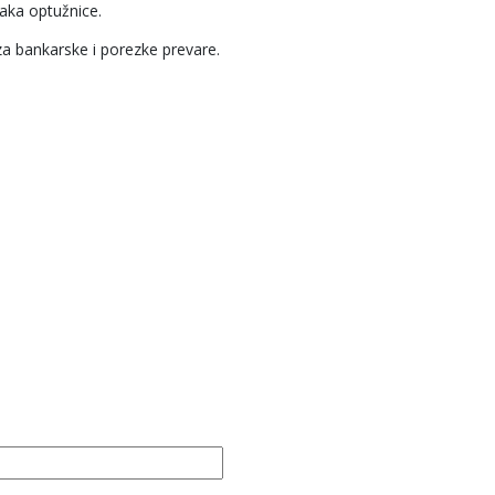
aka optužnice.
za bankarske i porezke prevare.