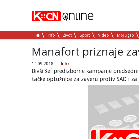
Info
Život
Sport
Video
Moj ugao
Manafort priznaje za
14.09.2018
|
Info
Bivši šef predizborne kampanje predsedni
tačke optužnice za zaveru protiv SAD i za