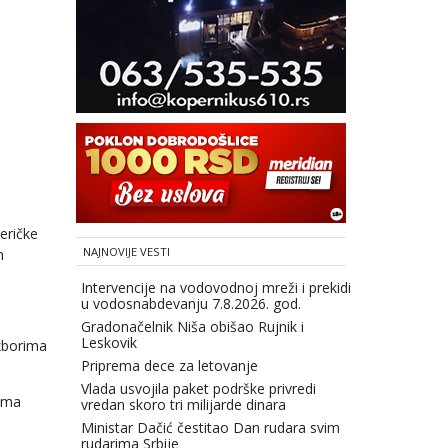
eričke
NAJNOVIJE VESTI
m
Intervencije na vodovodnoj mreži i prekidi
u vodosnabdevanju 7.8.2026. god.
Gradonačelnik Niša obišao Rujnik i
Leskovik
izborima
Priprema dece za letovanje
Vlada usvojila paket podrške privredi
rema
vredan skoro tri milijarde dinara
Ministar Dačić čestitao Dan rudara svim
rudarima Srbije