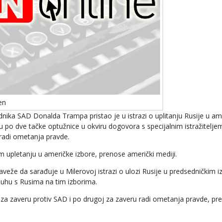
en
nika SAD Donalda Trampa pristao je u istrazi o uplitanju Rusije u am
 po dve tačke optužnice u okviru dogovora s specijalnim istražitelje
radi ometanja pravde.
m upletanju u američke izbore, prenose američki mediji.
eže da sarađuje u Milerovoj istrazi o ulozi Rusije u predsedničkim 
luhu s Rusima na tim izborima.
e za zaveru protiv SAD i po drugoj za zaveru radi ometanja pravde, p