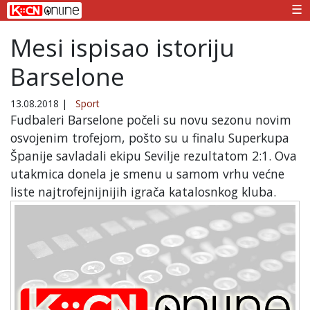
☰
Mesi ispisao istoriju
Barselone
13.08.2018
|
Sport
Fudbaleri Barselone počeli su novu sezonu novim
osvojenim trofejom, pošto su u finalu Superkupa
Španije savladali ekipu Sevilje rezultatom 2:1. Ova
utakmica donela je smenu u samom vrhu većne
liste najtrofejnijnijih igrača katalosnkog kluba.