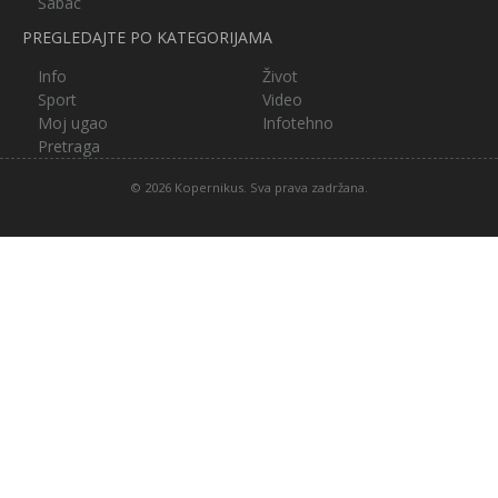
Šabac
PREGLEDAJTE PO KATEGORIJAMA
Info
Život
Sport
Video
Moj ugao
Infotehno
Pretraga
© 2026 Kopernikus. Sva prava zadržana.