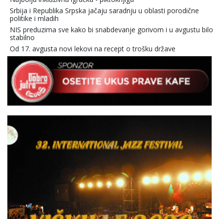
Srbija i Republika Srpska jačaju saradnju u oblasti porodične
politike i mladih
NIS preduzima sve kako bi snabdevanje gorivom i u avgustu bilo
stabilno
Od 17. avgusta novi lekovi na recept o trošku države