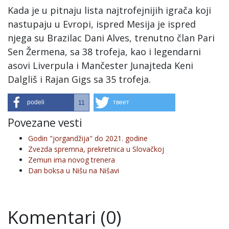
Kada je u pitnaju lista najtrofejnijih igrača koji
nastupaju u Evropi, ispred Mesija je ispred
njega su Brazilac Dani Alves, trenutno član Pari
Sen Žermena, sa 38 trofeja, kao i legendarni
asovi Liverpula i Mančester Junajteda Keni
Dalgliš i Rajan Gigs sa 35 trofeja.
podeli
твеет
11
Povezane vesti
Godin "jorgandžija" do 2021. godine
Zvezda spremna, prekretnica u Slovačkoj
Zemun ima novog trenera
Dan boksa u Nišu na Nišavi
Komentari (0)