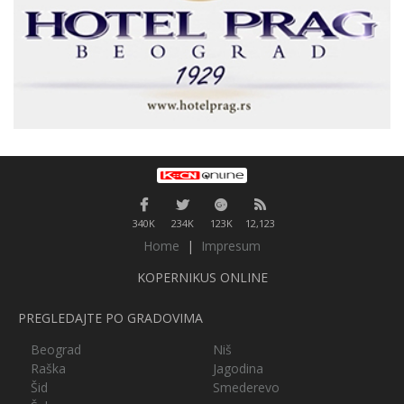
340K
234K
123K
12,123
Home
|
Impresum
KOPERNIKUS ONLINE
PREGLEDAJTE PO GRADOVIMA
Beograd
Niš
Raška
Jagodina
Šid
Smederevo