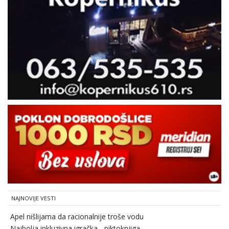
NAJNOVIJE VESTI
Apel nišlijama da racionalnije troše vodu
Najbolja inkluzivna igračka - piktoknjiga