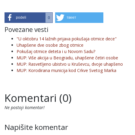
podeli
твеет
0
Povezane vesti
"U oktobru 14 lažnih prijava pokušaja otmice dece"
Uhapšene dve osobe zbog otmice
Pokušaj otmice deteta i u Novom Sadu?
MUP: Više akcija u Beogradu, uhapšene četiri osobe
MUP: Rasvetljeno ubistvo u Kruševcu, dvoje uhapšeno
MUP: Korodirana municija kod Crkve Svetog Marka
Komentari (0)
Ne postoji komentar!
Napišite komentar