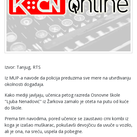
Izvor: Tanjug, RTS
Iz MUP-a navode da policija preduzima sve mere na utvrđivanju
okolnosti događaja.
Kako mediji javljaju, učenica petog razreda Osnovne škole
"Ljuba Nenadović" iz Žarkova zamalo je oteta na putu od kuće
do škole.
Prema tim navodima, pored učenice se zaustavio crni kombi iz
koga je izašao muškarac, pokušavši devojčicu da uvuče u vozilo,
ali je ona, na sreću, uspela da pobegne.