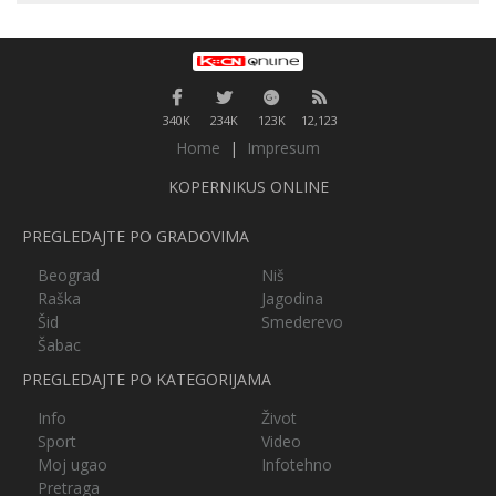
340K
234K
123K
12,123
Home
|
Impresum
KOPERNIKUS ONLINE
PREGLEDAJTE PO GRADOVIMA
Beograd
Niš
Raška
Jagodina
Šid
Smederevo
Šabac
PREGLEDAJTE PO KATEGORIJAMA
Info
Život
Sport
Video
Moj ugao
Infotehno
Pretraga