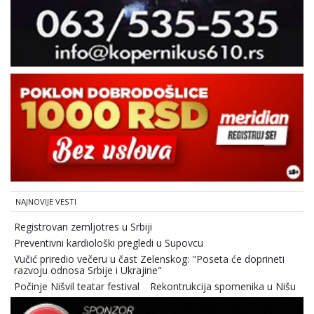
NAJNOVIJE VESTI
Registrovan zemljotres u Srbiji
Preventivni kardiološki pregledi u Supovcu
Vučić priredio večeru u čast Zelenskog: "Poseta će doprineti
razvoju odnosa Srbije i Ukrajine"
Počinje Nišvil teatar festival
Rekontrukcija spomenika u Nišu