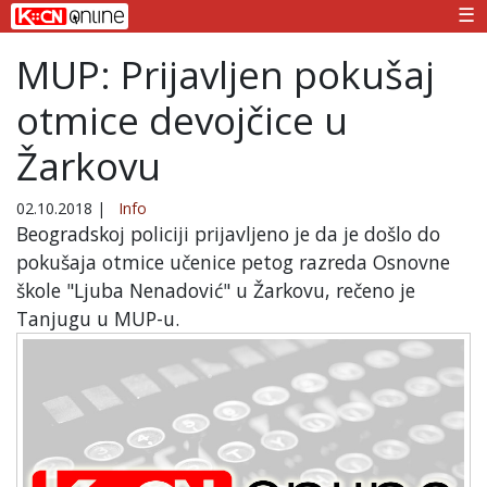
☰
MUP: Prijavljen pokušaj
otmice devojčice u
Žarkovu
02.10.2018
|
Info
Beogradskoj policiji prijavljeno je da je došlo do
pokušaja otmice učenice petog razreda Osnovne
škole "Ljuba Nenadović" u Žarkovu, rečeno je
Tanjugu u MUP-u.