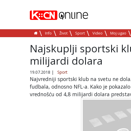
Info
Život
Sport
Video
Moj ugao
Najskuplji sportski k
milijardi dolara
19.07.2018
|
Sport
Najvredniji sportski klub na svetu ne dolaz
fudbala, odnosno NFL-a. Kako je pokazalo 
vrednošću od 4,8 milijardi dolara predstavl