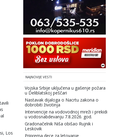
NAJNOVIJE VESTI
Vojska Srbije uključena u gašenje požara
u Deliblatskoj peščari
Nastavak dijaloga o Nacrtu zakona o
avili
dobrobiti životinja
as
Intervencije na vodovodnoj mreži i prekidi
eal
u vodosnabdevanju 7.8.2026. god.
Gradonačelnik Niša obišao Rujnik i
Leskovik
si, Los
Priprema dece za letovanje