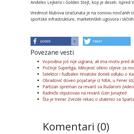
Anđeles Lejkersi i Golden Stejt, koji je deseti. Ispre
Vrednost klubova izračunata je na osnovu novčanih tra
sportske infrastrukture, marketinških ugovora i slični
podeli
твеет
0
Povezane vesti
Vojvodina još nije uigrana, ali ima motiv pred 
Počinje Superliga, Milojević otkrio ciljeve za n
Selektor i fudbaleri Hrvatske doneli odluku o Kal
Obradović doveo pojačanje iz NBA, u Fener stiž
Partizan spreman za revanš sa Rudarom (video
Radnički otputovao na revanš Gziri Junajted
Šta je trener Zvezde rekao o utakmici sa Spart
Komentari (0)