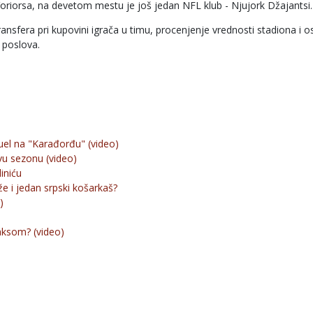
d Voriorsa, na devetom mestu je još jedan NFL klub - Njujork Džajantsi.
nsfera pri kupovini igrača u timu, procenjenje vrednosti stadiona i o
h poslova.
duel na "Karađorđu" (video)
ovu sezonu (video)
iniću
e i jedan srpski košarkaš?
)
aksom? (video)