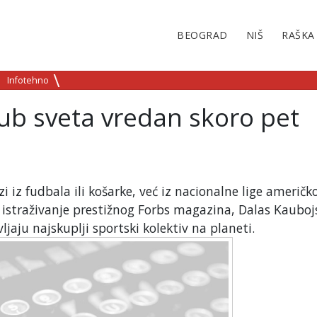
BEOGRAD
NIŠ
RAŠKA
Infotehno
lub sveta vredan skoro pet
i iz fudbala ili košarke, već iz nacionalne lige američk
istraživanje prestižnog Forbs magazina, Dalas Kaubojs
jaju najskuplji sportski kolektiv na planeti.