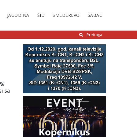
JAGODINA
ŠID
SMEDEREVO
ŠABAC
Pretraga
og
i sa