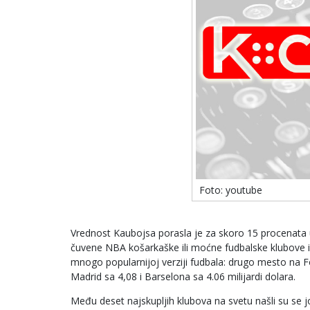
Foto: youtube
Vrednost Kaubojsa porasla je za skoro 15 procenata u 
čuvene NBA košarkaške ili moćne fudbalske klubove iz
mnogo popularnijoj verziji fudbala: drugo mesto na For
Madrid sa 4,08 i Barselona sa 4.06 milijardi dolara.
Među deset najskupljih klubova na svetu našli su se još 