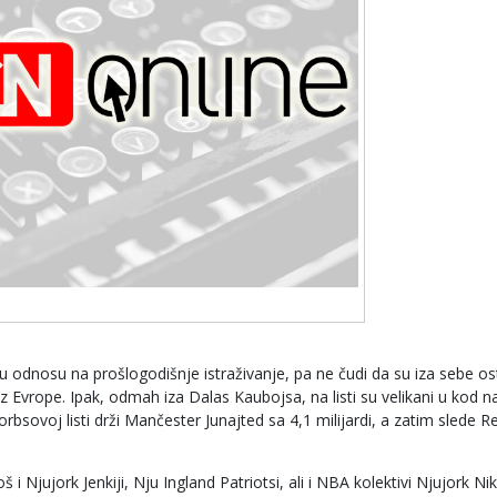
odnosu na prošlogodišnje istraživanje, pa ne čudi da su iza sebe ost
 Evrope. Ipak, odmah iza Dalas Kaubojsa, na listi su velikani u kod n
bsovoj listi drži Mančester Junajted sa 4,1 milijardi, a zatim slede R
i Njujork Jenkiji, Nju Ingland Patriotsi, ali i NBA kolektivi Njujork Nik