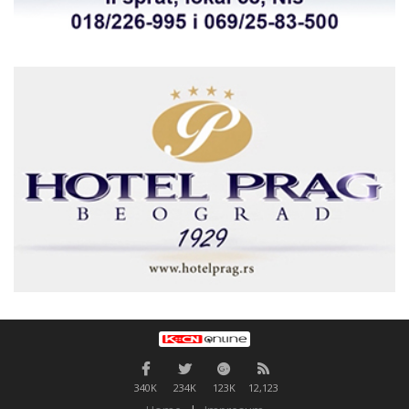
340K
234K
123K
12,123