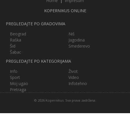
Home
|
Impresum
KOPERNIKUS ONLINE
PREGLEDAJTE PO GRADOVIMA
Beograd
Niš
Raška
Jagodina
Šid
Smederevo
Šabac
PREGLEDAJTE PO KATEGORIJAMA
Info
Život
Sport
Video
Moj ugao
Infotehno
Pretraga
© 2026 Kopernikus. Sva prava zadržana.