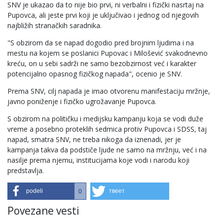
SNV je ukazao da to nije bio prvi, ni verbalni i fizički nasrtaj na
Pupovca, ali jeste prvi koji je uključivao i jednog od njegovih
najbližih stranačkih saradnika.
"S obzirom da se napad dogodio pred brojnim ljudima i na
mestu na kojem se poslanici Pupovac i Milošević svakodnevno
kreću, on u sebi sadrži ne samo bezobzirnost već i karakter
potencijalno opasnog fizičkog napada", ocenio je SNV.
Prema SNV, cilj napada je imao otvorenu manifestaciju mržnje,
javno poniženje i fizičko ugrožavanje Pupovca.
S obzirom na političku i medijsku kampanju koja se vodi duže
vreme a posebno proteklih sedmica protiv Pupovca i SDSS, taj
napad, smatra SNV, ne treba nikoga da iznenadi, jer je
kampanja takva da podstiče ljude ne samo na mržnju, već i na
nasilje prema njemu, institucijama koje vodi i narodu koji
predstavlja.
podeli
твеет
0
Povezane vesti