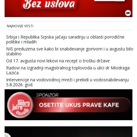
NAJNOVIJE VESTI
Srbija i Republika Srpska jačaju saradnju u oblasti porodične
politike i mladih
NIS preduzima sve kako bi snabdevanje gorivom i u avgustu bilo
stabilno
Od 17. avgusta novi lekovi na recept o trošku države
Radovi na izgradnji magistralnog toplovoda u ulici dr Miodraga
Lazića
Intervencije na vodovodnoj mreži i prekidi u vodosnabdevanju
5.8.2026. god.