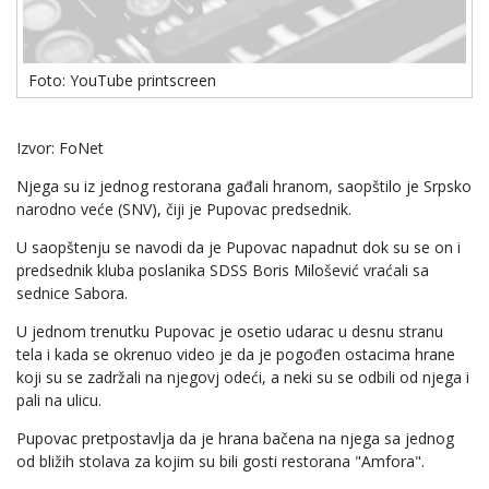
Foto: YouTube printscreen
Izvor: FoNet
Njega su iz jednog restorana gađali hranom, saopštilo je Srpsko
narodno veće (SNV), čiji je Pupovac predsednik.
U saopštenju se navodi da je Pupovac napadnut dok su se on i
predsednik kluba poslanika SDSS Boris Milošević vraćali sa
sednice Sabora.
U jednom trenutku Pupovac je osetio udarac u desnu stranu
tela i kada se okrenuo video je da je pogođen ostacima hrane
koji su se zadržali na njegovj odeći, a neki su se odbili od njega i
pali na ulicu.
Pupovac pretpostavlja da je hrana bačena na njega sa jednog
od bližih stolava za kojim su bili gosti restorana "Amfora".