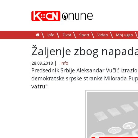
Info
Život
Sport
Video
Moj ugao
Žaljenje zbog napad
28.09.2018
|
Info
Predsednik Srbije Aleksandar Vučić izraz
demokratske srpske stranke Milorada Pupo
vatru".