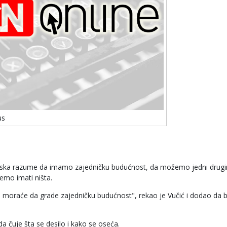
us
vatska razume da imamo zajedničku budućnost, da možemo jedni drug
emo imati ništa.
ost, moraće da grade zajedničku budućnost", rekao je Vučić i dodao da b
a čuje šta se desilo i kako se oseća.