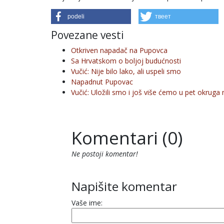
podeli
твеет
Povezane vesti
Otkriven napadač na Pupovca
Sa Hrvatskom o boljoj budućnosti
Vučić: Nije bilo lako, ali uspeli smo
Napadnut Pupovac
Vučić: Uložili smo i još više ćemo u pet okruga 
Komentari (0)
Ne postoji komentar!
Napišite komentar
Vaše ime: