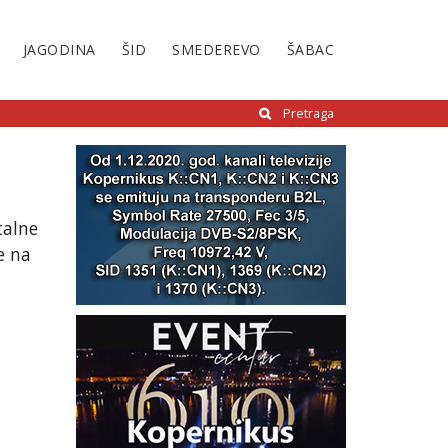
JAGODINA
ŠID
SMEDEREVO
ŠABAC
Pretraga
talne
e na