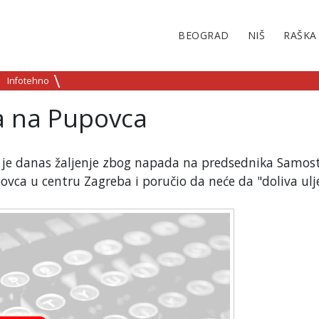
BEOGRAD
NIŠ
RAŠKA
Infotehno
a na Pupovca
io je danas žaljenje zbog napada na predsednika Samos
vca u centru Zagreba i poručio da neće da "doliva ulj