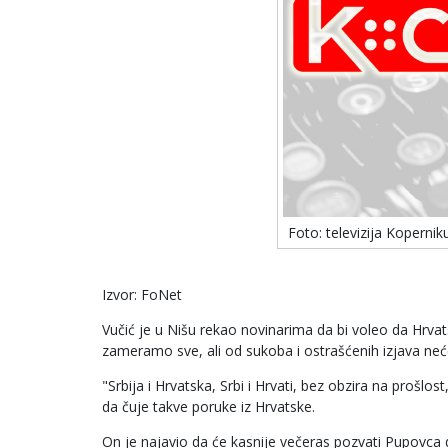
Foto: televizija Kopernik
Izvor: FoNet
Vučić je u Nišu rekao novinarima da bi voleo da Hr
zameramo sve, ali od sukoba i ostrašćenih izjava neć
"Srbija i Hrvatska, Srbi i Hrvati, bez obzira na prošl
da čuje takve poruke iz Hrvatske.
On je najavio da će kasnije večeras pozvati Pupovca d