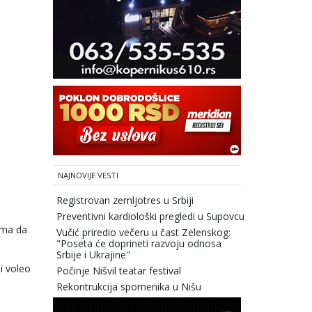
NAJNOVIJE VESTI
Registrovan zemljotres u Srbiji
Preventivni kardiološki pregledi u Supovcu
ima da
Vučić priredio večeru u čast Zelenskog:
"Poseta će doprineti razvoju odnosa
Srbije i Ukrajine"
i voleo
Počinje Nišvil teatar festival
Rekontrukcija spomenika u Nišu