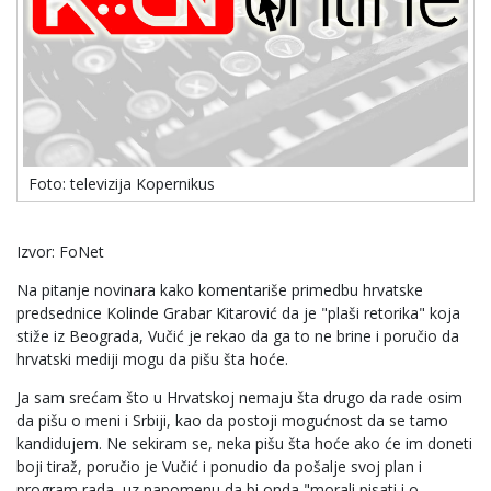
Foto: televizija Kopernikus
Izvor: FoNet
Na pitanje novinara kako komentariše primedbu hrvatske
predsednice Kolinde Grabar Kitarović da je "plaši retorika" koja
stiže iz Beograda, Vučić je rekao da ga to ne brine i poručio da
hrvatski mediji mogu da pišu šta hoće.
Ja sam srećam što u Hrvatskoj nemaju šta drugo da rade osim
da pišu o meni i Srbiji, kao da postoji mogućnost da se tamo
kandidujem. Ne sekiram se, neka pišu šta hoće ako će im doneti
boji tiraž, poručio je Vučić i ponudio da pošalje svoj plan i
program rada, uz napomenu da bi onda "morali pisati i o