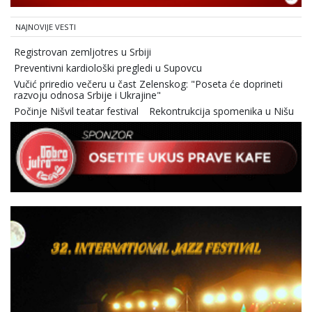
NAJNOVIJE VESTI
Registrovan zemljotres u Srbiji
Preventivni kardiološki pregledi u Supovcu
Vučić priredio večeru u čast Zelenskog: "Poseta će doprineti
razvoju odnosa Srbije i Ukrajine"
Počinje Nišvil teatar festival
Rekontrukcija spomenika u Nišu