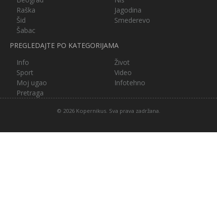
Raška
Jagodina
Šid
Smederevo
Šabac
PREGLEDAJTE PO KATEGORIJAMA
Info
Život
Sport
Video
Moj ugao
Infotehno
Pretraga
© 2026 Kopernikus. Sva prava zadržana.