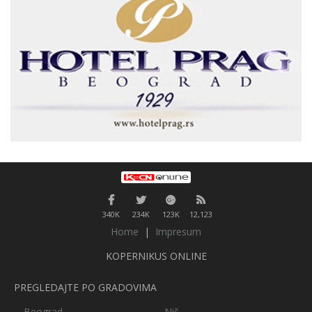
340K
234K
123K
12,123
Home
|
Impresum
KOPERNIKUS ONLINE
PREGLEDAJTE PO GRADOVIMA
Beograd
Niš