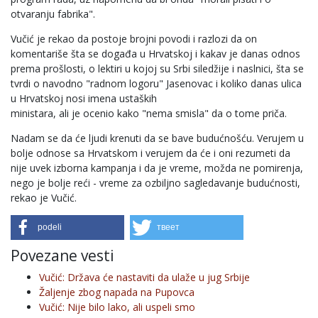
otvaranju fabrika".
Vučić je rekao da postoje brojni povodi i razlozi da on
komentariše šta se događa u Hrvatskoj i kakav je danas odnos
prema prošlosti, o lektiri u kojoj su Srbi siledžije i naslnici, šta se
tvrdi o navodno "radnom logoru" Jasenovac i koliko danas ulica
u Hrvatskoj nosi imena ustaških
ministara, ali je ocenio kako "nema smisla" da o tome priča.
Nadam se da će ljudi krenuti da se bave budućnošću. Verujem u
bolje odnose sa Hrvatskom i verujem da će i oni rezumeti da
nije uvek izborna kampanja i da je vreme, možda ne pomirenja,
nego je bolje reći - vreme za ozbiljno sagledavanje budućnosti,
rekao je Vučić.
podeli
твеет
Povezane vesti
Vučić: Država će nastaviti da ulaže u jug Srbije
Žaljenje zbog napada na Pupovca
Vučić: Nije bilo lako, ali uspeli smo