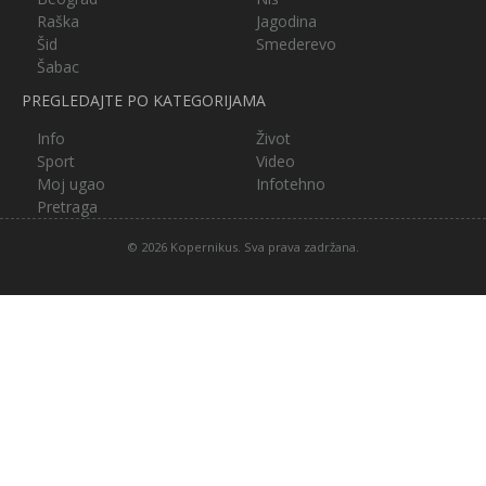
Raška
Jagodina
Šid
Smederevo
Šabac
PREGLEDAJTE PO KATEGORIJAMA
Info
Život
Sport
Video
Moj ugao
Infotehno
Pretraga
© 2026 Kopernikus. Sva prava zadržana.