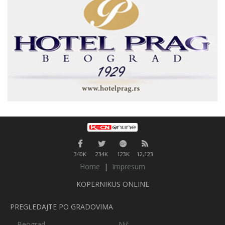
340K
234K
123K
12,123
Home
|
Impresum
KOPERNIKUS ONLINE
PREGLEDAJTE PO GRADOVIMA
Beograd
Niš