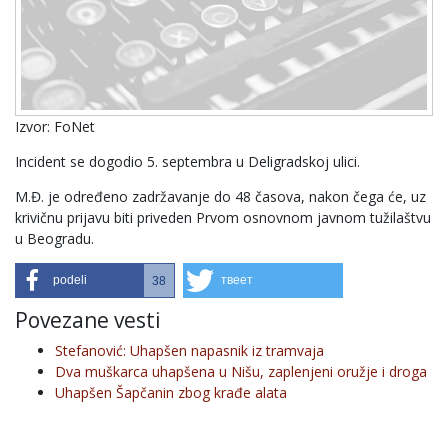
Izvor: FoNet
Incident se dogodio 5. septembra u Deligradskoj ulici.
M.Đ. je određeno zadržavanje do 48 časova, nakon čega će, uz
krivičnu prijavu biti priveden Prvom osnovnom javnom tužilaštvu
u Beogradu.
podeli
твеет
38
Povezane vesti
Stefanović: Uhapšen napasnik iz tramvaja
Dva muškarca uhapšena u Nišu, zaplenjeni oružje i droga
Uhapšen Šapčanin zbog krađe alata