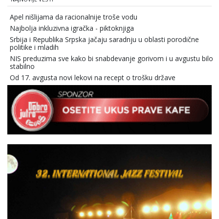
Apel nišlijama da racionalnije troše vodu
Najbolja inkluzivna igračka - piktoknjiga
Srbija i Republika Srpska jačaju saradnju u oblasti porodične
politike i mladih
NIS preduzima sve kako bi snabdevanje gorivom i u avgustu bilo
stabilno
Od 17. avgusta novi lekovi na recept o trošku države