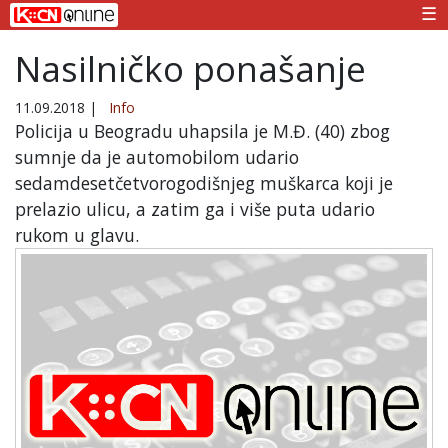
☰
Nasilničko ponašanje
11.09.2018
|
Info
Policija u Beogradu uhapsila je M.Đ. (40) zbog
sumnje da je automobilom udario
sedamdesetčetvorogodišnjeg muškarca koji je
prelazio ulicu, a zatim ga i više puta udario
rukom u glavu.