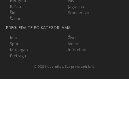
Beograd
Niš
Raška
Jagodina
Šid
Smederevo
Šabac
PREGLEDAJTE PO KATEGORIJAMA
Info
Život
Sport
Video
Moj ugao
Infotehno
Pretraga
© 2026 Kopernikus. Sva prava zadržana.