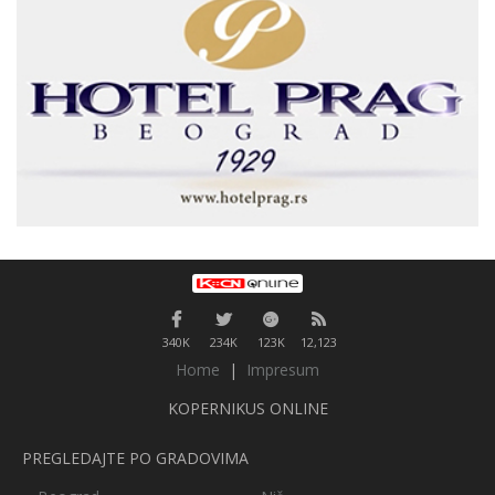
340K
234K
123K
12,123
Home
|
Impresum
KOPERNIKUS ONLINE
PREGLEDAJTE PO GRADOVIMA