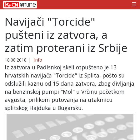
☰
Navijači "Torcide"
pušteni iz zatvora, a
zatim proterani iz Srbije
18.08.2018
|
Info
Iz zatvora u Padisnkoj skeli otpušteno je 13
hrvatskih navijača "Torcide" iz Splita, pošto su
odslužili kaznu od 15 dana zatvora, zbog divljanja
na benzinskoj pumpi "Mol" u Vrčinu početkom
avgusta, prilikom putovanja na utakmicu
splitskog Hajduka u Bugarsku.