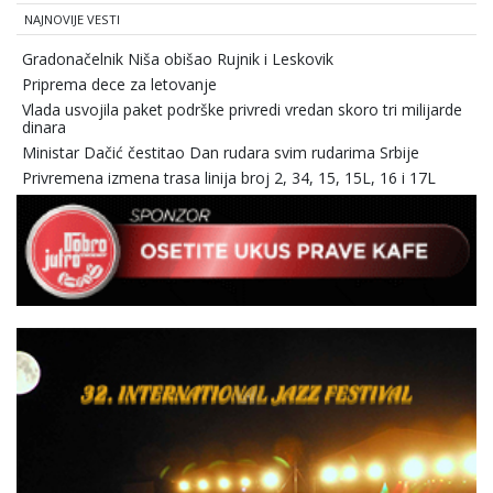
NAJNOVIJE VESTI
Gradonačelnik Niša obišao Rujnik i Leskovik
Priprema dece za letovanje
Vlada usvojila paket podrške privredi vredan skoro tri milijarde
dinara
Ministar Dačić čestitao Dan rudara svim rudarima Srbije
Privremena izmena trasa linija broj 2, 34, 15, 15L, 16 i 17L