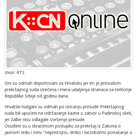
Izvor: RTS
Oni su odmah deportovani za Hrvatsku jer im je presudom
prekršajnog suda izrečena i mera udaljenja stranaca sa teritorije
Republike Srbije od godinu dana.
Hrvatski huligani su odmah po izricanju presude Prekršajnog
suda bili upućeni na izdržavanje kazne u zatvor u Padinskoj skeli,
jer žalbe nisu odlagale izvršenje presude.
Osuđeni su u skraćenom postupku za prekršaj iz Zakona o
javnom redu i miru "nepristojno, drsko i bezobzirno ponašanje u