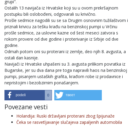
grupi".
Ostalih 13 navijača iz Hrvatske koji su u ovom prekršajnom
postupku bili oslobođeni, odgovarali su krivično.
Prošle sedmice nagodili su se sa Drugim osnovnim tužilaštvom i
priznali krivicu za tešku krađu na benzinskoj pumpi u Vrčinu
prošle sedmice, za uslovne kazne od šest meseci zatvora s
rokom provere od dve godine i proterivanje iz Srbije od dve
godine.
Odmah potom oni su proterani iz zemlje, deo njih 8. avgusta, a
ostali dan kasnije.
Navijači iz Hrvatske uhpašeni su 3. avgusta prilikom povratka iz
Bugarske, jer su dva dana pre toga napravili haos na benzinskoj
pumpi, pisanjem ustaških grafita, krađom robe iz prodavnice i
nepristojim i bezobzirnim ponašanjem.
podeli
твеет
0
Povezane vesti
Holandija: Ruski državljani proterani zbog špijunaže
Čeka se rasvetljavanje slučajeva zapaljenih automobila