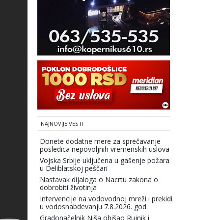
NAJNOVIJE VESTI
Donete dodatne mere za sprečavanje
posledica nepovoljnih vremenskih uslova
Vojska Srbije uključena u gašenje požara
u Deliblatskoj peščari
Nastavak dijaloga o Nacrtu zakona o
dobrobiti životinja
Intervencije na vodovodnoj mreži i prekidi
u vodosnabdevanju 7.8.2026. god.
Gradonačelnik Niša obišao Rujnik i