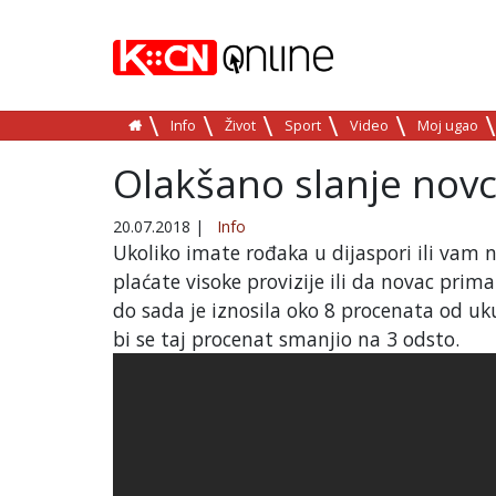
Info
Život
Sport
Video
Moj ugao
Olakšano slanje novc
20.07.2018
|
Info
Ukoliko imate rođaka u dijaspori ili vam n
plaćate visoke provizije ili da novac pri
do sada je iznosila oko 8 procenata od 
bi se taj procenat smanjio na 3 odsto.