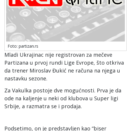
Foto: partizan.rs
Mladi Ukrajinac nije registrovan za mečeve
Partizana u prvoj rundi Lige Evrope, što otkriva
da trener Miroslav Đukić ne računa na njega u
nastavku sezone.
Za Vakulka postoje dve mogućnosti. Prva je da
ode na kaljenje u neki od klubova u Super ligi
Srbije, a razmatra se i prodaja.
Podsetimo, on je predstavljen kao “biser