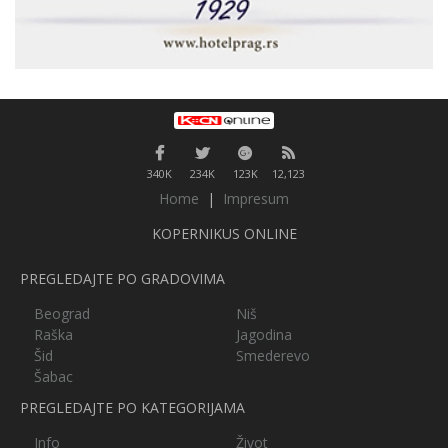
340K
234K
123K
12,123
Home
|
Impresum
KOPERNIKUS ONLINE
PREGLEDAJTE PO GRADOVIMA
Beograd
Niš
Raška
Jagodina
Šid
Smederevo
Šabac
PREGLEDAJTE PO KATEGORIJAMA
Info
Život