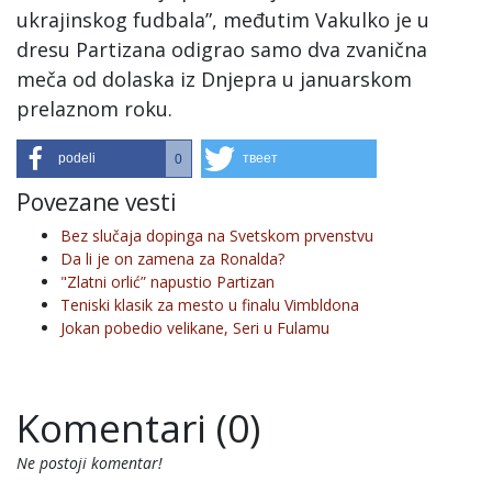
ukrajinskog fudbala”, međutim Vakulko je u
dresu Partizana odigrao samo dva zvanična
meča od dolaska iz Dnjepra u januarskom
prelaznom roku.
podeli
твеет
0
Povezane vesti
Bez slučaja dopinga na Svetskom prvenstvu
Da li je on zamena za Ronalda?
"Zlatni orlić” napustio Partizan
Teniski klasik za mesto u finalu Vimbldona
Jokan pobedio velikane, Seri u Fulamu
Komentari (0)
Ne postoji komentar!