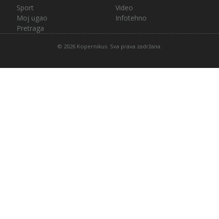
Sport
Video
Moj ugao
Infotehno
Pretraga
© 2026 Kopernikus. Sva prava zadržana.