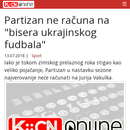
☰
Partizan ne računa na
"bisera ukrajinskog
fudbala"
13.07.2018
|
Sport
Iako je tokom zimskog prelaznog roka stigao kao
veliko pojačanje, Partizan u nastavku sezone
najverovanije neće računati na Jurija Vakulka.