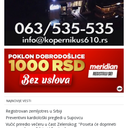
NAJNOVIJE VESTI
Registrovan zemljotres u Srbiji
Preventivni kardiološki pregledi u Supovcu
Vučić priredio večeru u čast Zelenskog: "Poseta će doprineti