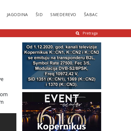
JAGODINA
ŠID
SMEDEREVO
ŠABAC
Pretraga
u
ve
ovom
lm