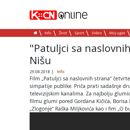
Info
Život
Sport
Video
Moj ugao
"Patuljci sa naslovni
Nišu
29.08.2018
|
Info
Film „Patuljci sa naslovnih strana“ četvrte
simpatije publike. Priča prati sadašnje dru
televizijskim kanalima. Za najbolju glumi
filmu glumi pored Gordana Kičića, Borisa M
„Zlogonje“ Raška Miljkovića kao i fim „O b