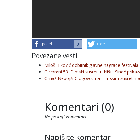
podeli
твеет
0
Povezane vesti
Miloš Biković dobitnik glavne nagrade festivala
Otvoreni 53. Filmski susreti u Nišu. Sinoć prik
Omaž Nebojši Glogovcu na Filmskim susretim
Komentari (0)
Ne postoji komentar!
Napišite komentar