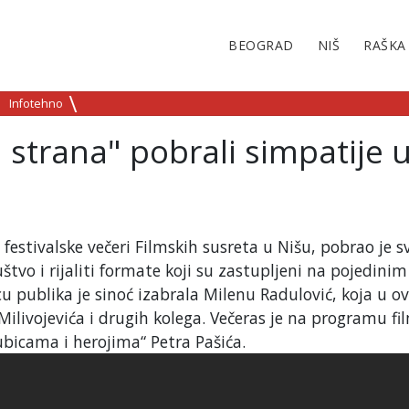
BEOGRAD
NIŠ
RAŠKA
Infotehno
h strana" pobrali simpatije 
 festivalske večeri Filmskih susreta u Nišu, pobrao je s
štvo i rijaliti formate koji su zastupljeni na pojedinim
cu publika je sinoć izabrala Milenu Radulović, koja u 
ilivojevića i drugih kolega. Večeras je na programu fi
ubicama i herojima“ Petra Pašića.