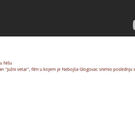
 u Nišu
azan "Južni vetar", film u kojem je Nebojša Glogovac snimio poslednju
a