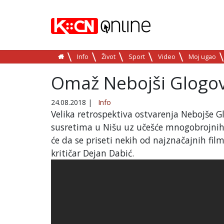
Info
Život
Sport
Video
Moj ugao
Omaž Nebojši Glogov
24.08.2018
|
Info
Velika retrospektiva ostvarenja Nebojše G
susretima u Nišu uz učešće mnogobrojnih 
će da se priseti nekih od najznačajnih fil
kritičar Dejan Dabić.