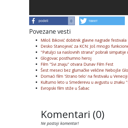
podeli
твеет
0
Povezane vesti
Miloš Biković dobitnik glavne nagrade festivala
Desko Stanojević za KCN: Još mnogo funkcione
"Patuljci sa naslovnih strana" pobrali simpatije
Glogovac posthumno heroj
Film "Svi znaju" otvara Dunav Film Fest
Šest meseci bez glumačke veličine Nebojše Gl
Domaći film 'Strano telo' na festivalu u Veneciji
Kulturno leto u Smederevu u avgustu u znaku 
Evropski film stiže u Šabac
Komentari (0)
Ne postoji komentar!