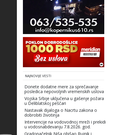
NAJNOVIJE VESTI
Donete dodatne mere za sprečavanje
posledica nepovoljnih vremenskih uslova
Vojska Srbije uključena u gašenje požara
u Deliblatskoj peščari
Nastavak dijaloga o Nacrtu zakona o
dobrobiti životinja
Intervencije na vodovodnoj mreži i prekidi
u vodosnabdevanju 7.8.2026. god.
Gradonačelnik Niša obišao Rujnik i