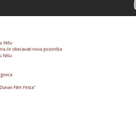
 u Nišu
ra će obećavati nova pozorišta
 u Nišu
ogovca
"Dunav Film Festa"