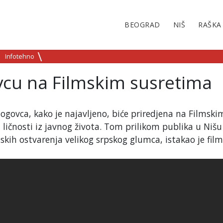
BEOGRAD
NIŠ
RAŠKA
Infotehno
cu na Filmskim susretima
logovca, kako je najavljeno, biće priredjena na Filmski
ličnosti iz javnog života. Tom prilikom publika u Niš
mskih ostvarenja velikog srpskog glumca, istakao je film