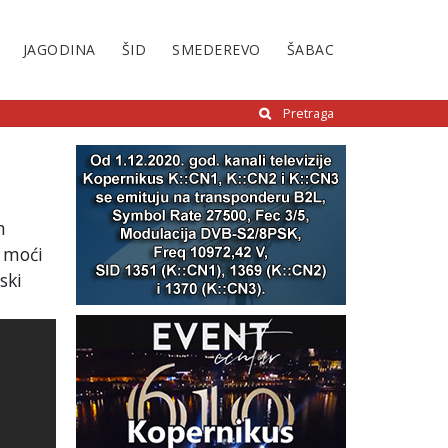
JAGODINA
ŠID
SMEDEREVO
ŠABAC
Pretraga
m
u moći
ski