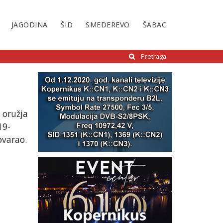
JAGODINA
ŠID
SMEDEREVO
ŠABAC
Pretraga
 oružja
19-
ovarao.