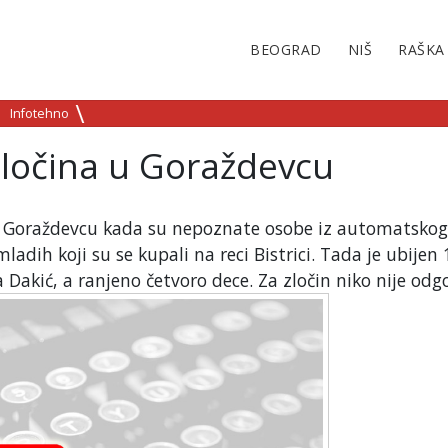
BEOGRAD
NIŠ
RAŠKA
Infotehno
zločina u Goraždevcu
u Goraždevcu kada su nepoznate osobe iz automatskog
adih koji su se kupali na reci Bistrici. Tada je ubijen 
ja Dakić, a ranjeno četvoro dece. Za zločin niko nije odg