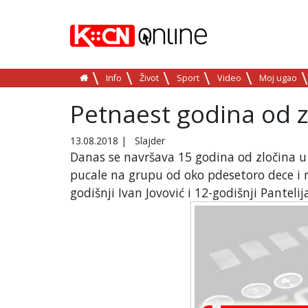
Info
Život
Sport
Video
Moj ugao
Petnaest godina od 
13.08.2018
|
Slajder
Danas se navršava 15 godina od zločina 
pucale na grupu od oko pdesetoro dece i ml
godišnji Ivan Jovović i 12-godišnji Panteli