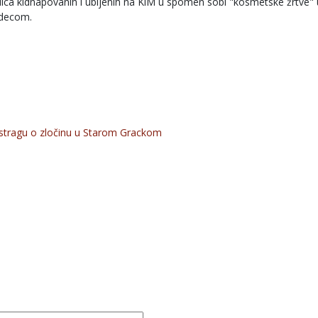
dica kidnapovanih i ubijenih na KiM u spomen sobi "kosmetske žrtve" 
 decom.
istragu o zločinu u Starom Grackom