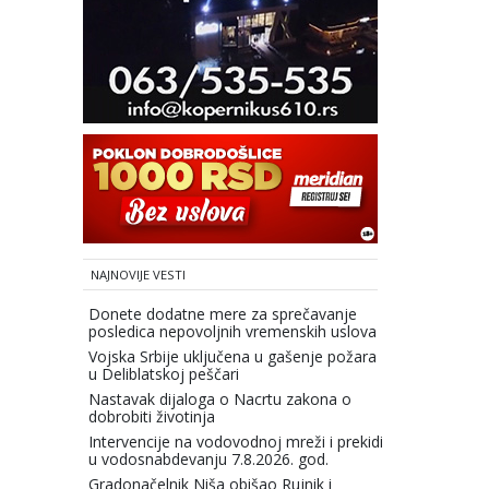
NAJNOVIJE VESTI
Donete dodatne mere za sprečavanje
posledica nepovoljnih vremenskih uslova
Vojska Srbije uključena u gašenje požara
u Deliblatskoj peščari
.
Nastavak dijaloga o Nacrtu zakona o
dobrobiti životinja
Intervencije na vodovodnoj mreži i prekidi
u vodosnabdevanju 7.8.2026. god.
Gradonačelnik Niša obišao Rujnik i