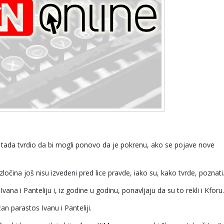
 tada tvrdio da bi mogli ponovo da je pokrenu, ako se pojave nove
zločina još nisu izvedeni pred lice pravde, iako su, kako tvrde, poznati
ana i Panteliju i, iz godine u godinu, ponavljaju da su to rekli i Kforu.
n parastos Ivanu i Panteliji.