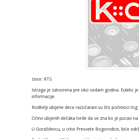
Izvor: RTS
Istraga je zatvorena pre oko sedam godina. Euleks je
informacije.
Roditelji ubijene dece razočarani su što počinioci tog 
Očevi ubijenih dečaka tvrde da se zna ko je pucao na Iv
U Goraždevcu, u crkvi Presvete Bogorodice, biće održa