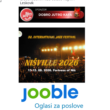
u
Leskovik