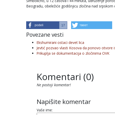
Simbolično, u 12 časova i 44 minuta, udruženje poro
Beogradu, obeležiće godišnjicu zločina nad srpskom
podeli
твеет
17
Povezane vesti
Ekshumirani ostaci devet lica
Jevtić pozvao vlasti Kosova da ponovo otvore 
Prikuplja se dokumentacija o zločinima OVK
Komentari (0)
Ne postoji komentar!
Napišite komentar
Vaše ime: