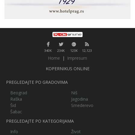
340K
234K
123K
12,123
Home
|
Impresum
KOPERNIKUS ONLINE
PREGLEDAJTE PO GRADOVIMA
Beograd
Niš
Raška
Jagodina
Šid
Smederevo
Šabac
PREGLEDAJTE PO KATEGORIJAMA
Info
Život