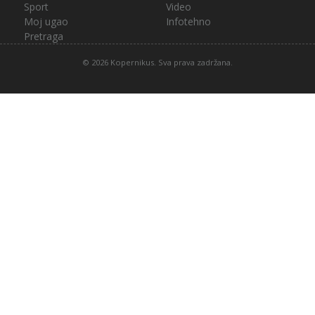
Sport
Video
Moj ugao
Infotehno
Pretraga
© 2026 Kopernikus. Sva prava zadržana.