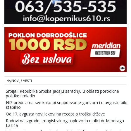
NAJNOVIJE VESTI
Srbija i Republika Srpska jačaju saradnju u oblasti porodične
politike i mladih
NIS preduzima sve kako bi snabdevanje gorivom i u avgustu bilo
stabilno
Od 17. avgusta novi lekovi na recept o trošku države
Radovi na izgradnji magistralnog toplovoda u ulici dr Miodraga
Lazića