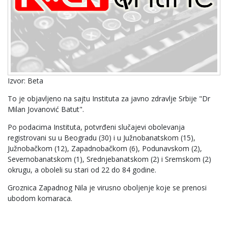
Izvor: Beta
To je objavljeno na sajtu Instituta za javno zdravlje Srbije "Dr
Milan Jovanović Batut".
Po podacima Instituta, potvrđeni slučajevi obolevanja
registrovani su u Beogradu (30) i u Južnobanatskom (15),
Južnobačkom (12), Zapadnobačkom (6), Podunavskom (2),
Severnobanatskom (1), Srednjebanatskom (2) i Sremskom (2)
okrugu, a oboleli su stari od 22 do 84 godine.
Grоznicа Zаpаdnоg Nilа је virusnо оbоljеnjе kоје sе prеnоsi
ubоdоm kоmаrаcа.