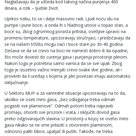
Naglašavaju da je ušteda kod takvog načina punjenja 400
dinara, a rizik – ljudski život.
Uprkos riziku, to se i dalje masovno radi. LJudi noću idu na
pumpe i pune boce, a onda ih s hladnog unose u topao stan, a
boce su, zbog ogromnog porasta pritiska, osetljive upravo na
promenu temperature, upozoravaju stručnjaci, i predočavaju da
se na našem tržištu mogu naći i boce stare po 30-40 godina.
Dešava se da se crevo na boci ne namesti dobro ili da ispadne,
što može dovesti do curenja gasa i punjenja prostorije plinom.
Nakon toga je potrebna samo varnica da se sve upali. Zbog
toga je izuzetno važno menjati crevo svake dve godine, ali i
proveriti da li uređaji s kojima je plin povezan imaju automatsko
isključivanje.
U Sektoru MUP-a za vanredne situacije upozoravaju na to da,
ukoliko se oseti miris gasa, „bez odlaganja treba odmah
pogasiti sve plamenove”. Odmah potom treba napraviti
promaju, otvoriti sve prozore i vrata, i isključiti dovod gasa
preko odgovarajućih slavina. U prostoriji u kojoj se osetio miris
gasa nikako se ne sme prilaziti s otvorenim plamenom,
odnosno paliti šibice, upaljač ili pušiti. Takođe, ne treba