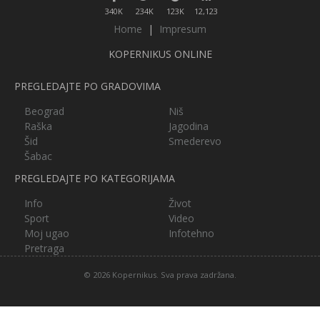
340K
234K
123K
12,123
Home
|
Impresum
KOPERNIKUS ONLINE
PREGLEDAJTE PO GRADOVIMA
Beograd
Niš
Raška
Jagodina
Šid
Smederevo
Šabac
PREGLEDAJTE PO KATEGORIJAMA
Info
Život
Sport
Video
Moj ugao
Infotehno
Pretraga
© 2026 Kopernikus. Sva prava zadržana.