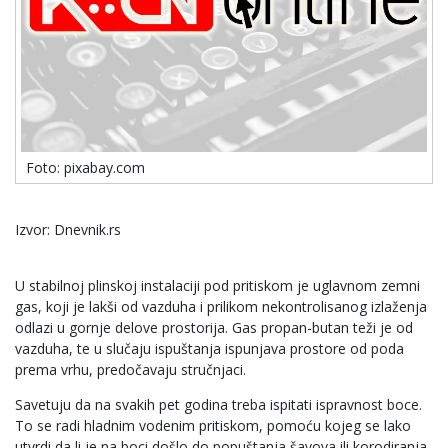
Foto: pixabay.com
Izvor: Dnevnik.rs
U stabilnoj plinskoj instalaciji pod pritiskom je uglavnom zemni
gas, koji je lakši od vazduha i prilikom nekontrolisanog izlaženja
odlazi u gornje delove prostorija. Gas propan-butan teži je od
vazduha, te u slučaju ispuštanja ispunjava prostore od poda
prema vrhu, predočavaju stručnjaci.
Savetuju da na svakih pet godina treba ispitati ispravnost boce.
To se radi hladnim vodenim pritiskom, pomoću kojeg se lako
utvrdi da li je na boci došlo do popuštanja šavova ili korodiranja.