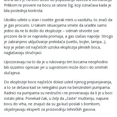
Prilikom te provere na bocu se utisne žig, koji označava kada je
bila poslednja kontrola.
Ukoliko uđete u stan i osetite gorak miris u vazduhu, to znači da
je gas procurio. U takvim situacijama smete da uradite samo
jedno da ne bi došlo do eksplozije – odmah otvorite sve
prozore da bi se napravila promaja, a gas izašao napolje. Strogo
je zabranjeno uključivanje prekidača (svetlo, bojler, lampa...),
koji je jedan od najčešćih uzroka eksplozija plinskih boca,
naglašavaju stručnjaci.
Upozoravaju na to da je u rukovanju tim bocama neophodno
biti izuzetno oprezan jer u suprotnom može doći i do smrtnih
slučajeva.
Do eksplozije boce najčešće dolazi usled njenog prepunjavanja,
a to se dešava kad se nelegalno puni na benzinskim pumpama.
Radnici na pumpama su nestručni i ne proveravaju da li je u boci
ostalo plina. Ponekad čak, u želji da „časte” mušteriju, napune
bocu do vrha, ne znajući da su ga kući poslali s bombom,
objašnjavaju eksperti za proizvodnju tehničkih gasova.