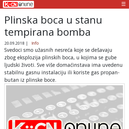
☰
Plinska boca u stanu
tempirana bomba
20.09.2018
|
Info
Svedoci smo užasnih nesreća koje se dešavaju
zbog eksplozija plinskih boca, u kojima se gube
ljudski životi. Sve više domaćinstava ima uvedenu
stabilnu gasnu instalaciju ili koriste gas propan-
butan iz plinske boce.