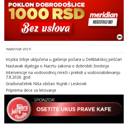
NAJNOVIJE VESTI
Vojska Srbije uključena u gašenje požara u Deliblatskoj peščari
Nastavak dijaloga o Nacrtu zakona o dobrobiti životinja
Intervencije na vodovodnoj mreži i prekidi u vodosnabdevanju
7.8.2026. god.
Gradonačelnik Niša obišao Rujnik i Leskovik
Priprema dece za letovanje