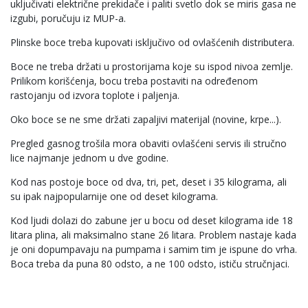
uključivati električne prekidače i paliti svetlo dok se miris gasa ne
izgubi, poručuju iz MUP-a.
Plinske boce treba kupovati isključivo od ovlašćenih distributera.
Boce ne treba držati u prostorijama koje su ispod nivoa zemlje.
Prilikom korišćenja, bocu treba postaviti na određenom
rastojanju od izvora toplote i paljenja.
Oko boce se ne sme držati zapaljivi materijal (novine, krpe...).
Pregled gasnog trošila mora obaviti ovlašćeni servis ili stručno
lice najmanje jednom u dve godine.
Kod nas postoje boce od dva, tri, pet, deset i 35 kilograma, ali
su ipak najpopularnije one od deset kilograma.
Kod ljudi dolazi do zabune jer u bocu od deset kilograma ide 18
litara plina, ali maksimalno stane 26 litara. Problem nastaje kada
je oni dopumpavaju na pumpama i samim tim je ispune do vrha.
Boca treba da puna 80 odsto, a ne 100 odsto, ističu stručnjaci.