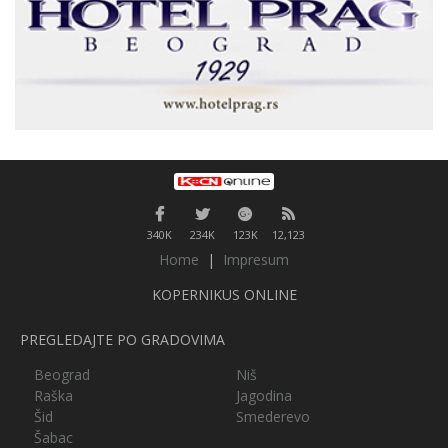
340K
234K
123K
12,123
Home
|
Impresum
KOPERNIKUS ONLINE
PREGLEDAJTE PO GRADOVIMA
Beograd
Niš
Raška
Jagodina
Šid
Smederevo
Šabac