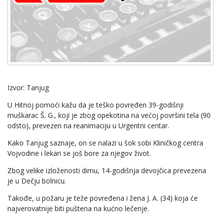
Izvor: Tanjug
U Hitnoj pomoći kažu da je teško povređen 39-godišnji
muškarac Š. G., koji je zbog opekotina na većoj površini tela (90
odsto), prevezen na reanimaciju u Urgentni centar.
Kako Tanjug saznaje, on se nalazi u šok sobi Kliničkog centra
Vojvodine i lekari se još bore za njegov život.
Zbog velike izloženosti dimu, 14-godišnja devojčica prevezena
je u Dečju bolnicu.
Takođe, u požaru je teže povređena i žena J. A. (34) koja će
najverovatnije biti puštena na kućno lečenje.