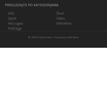
PREGLEDAJTE PO KATEGORIJAMA
Info
Život
Sport
Video
Moj ugao
Infotehno
Pretraga
© 2026 Kopernikus. Sva prava zadržana.