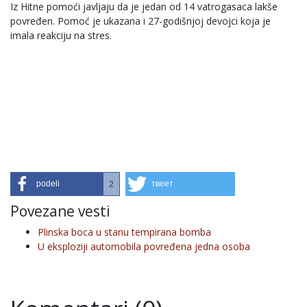
Iz Hitne pomoći javljaju da je jedan od 14 vatrogasaca lakše
povređen. Pomoć je ukazana i 27-godišnjoj devojci koja je
imala reakciju na stres.
podeli
твеет
2
Povezane vesti
Plinska boca u stanu tempirana bomba
U eksploziji automobila povređena jedna osoba