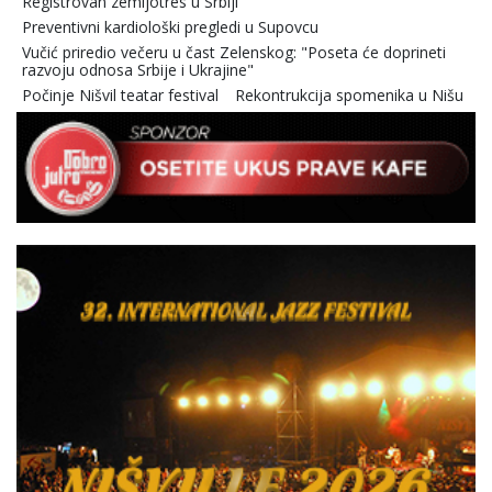
Registrovan zemljotres u Srbiji
Preventivni kardiološki pregledi u Supovcu
Vučić priredio večeru u čast Zelenskog: "Poseta će doprineti
razvoju odnosa Srbije i Ukrajine"
Počinje Nišvil teatar festival
Rekontrukcija spomenika u Nišu