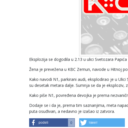
Eksplozija se dogodila u 2.13 u ulici Svetozara Papića 
Žena je prevežena u KBC Zemun, navode u Hitnoj po
Kako navodi N1, parkirani audi, eksplodirao je u Ulici 
su desetak metara dalje. Sumnja se da je eksploziv,
Kako piše N1, povređena devojka je prema nezvaničn
Dodaje se i da je, prema tim saznanjima, meta napadača
puta osuđivan, a nedavno je izašao iz zatvora.
podeli
твеет
0