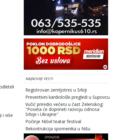
NAJNOVIJE VESTI
odleteli
Registrovan zemljotres u Srbiji
Preventivni kardiološki pregledi u Supovcu
Vučić priredio večeru u čast Zelenskog:
"Poseta će doprineti razvoju odnosa
Srbije i Ukrajine"
 i više
Počinje Nišvil teatar festival
Rekontrukcija spomenika u Nišu