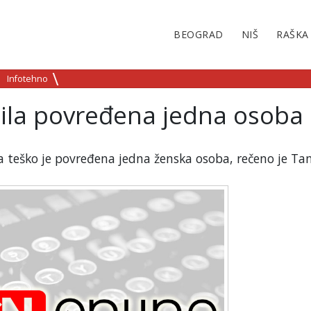
BEOGRAD
NIŠ
RAŠKA
Infotehno
bila povređena jedna osoba
a teško je povređena jedna ženska osoba, rečeno je Ta