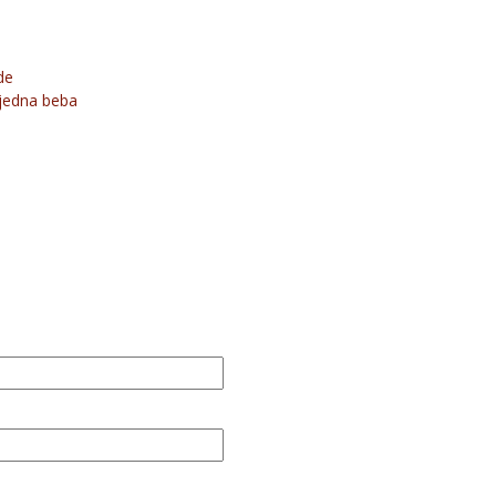
de
 jedna beba