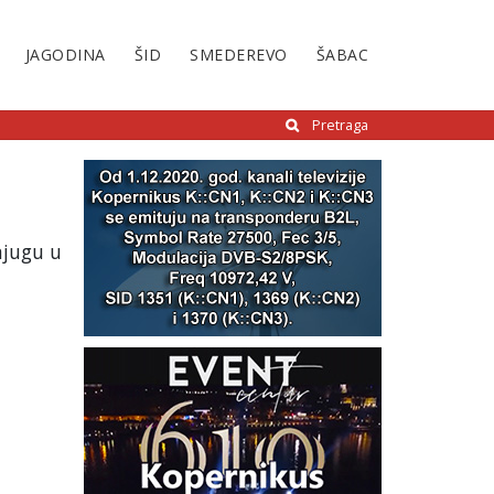
JAGODINA
ŠID
SMEDEREVO
ŠABAC
Pretraga
njugu u