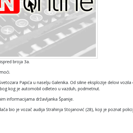
ispred broja 3a.
moći.
Svetozara Papića u naselju Galenika. Od siline eksplozije delovi vozila 
 zbog kog je automobil odleteo u vazduh, podmetnut.
im informacijama državljanka Španije.
 bio je vozač audija Strahinja Stojanović (28), koji je poznat policiji