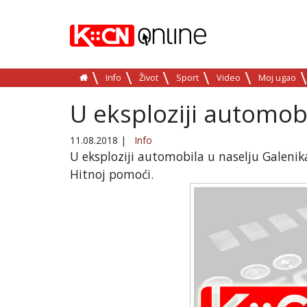
Info
Život
Sport
Video
Moj ugao
U eksploziji automo
11.08.2018
|
Info
U eksploziji automobila u naselju Galenik
Hitnoj pomoći.