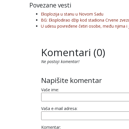
Povezane vesti
Eksplozija u stanu u Novom Sadu
BG: Eksplodirao džip kod stadiona Crvene zvez
U udesu povređene četiri osobe, među njima i
Komentari (0)
Ne postoji komentar!
Napišite komentar
Vaše ime:
Vaša e-mail adresa:
Komentar: