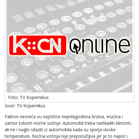
Foto: TV Kopernikus
Izvor: TV Kopernikus
Faktori nesreća su najčešće neprilagođena brzina, vrućina i
zamor tokom noćne vožnje. Automobil treba rashladiti klimom,
ali ne i naglo izlaziti iz automobila kada su spolja visoke
temperature. Noćna vožnja nije preporučljiva jer je to napor i