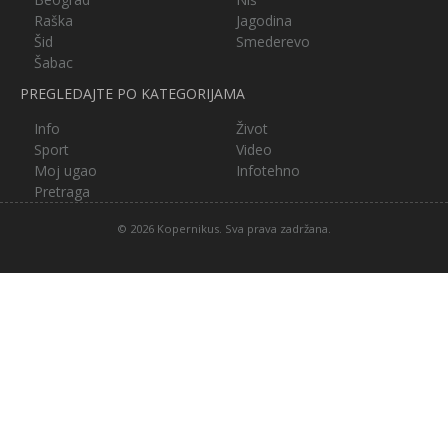
Raška
Jagodina
Šid
Smederevo
Šabac
PREGLEDAJTE PO KATEGORIJAMA
Info
Život
Sport
Video
Moj ugao
Infotehno
Pretraga
© 2026 Kopernikus. Sva prava zadržana.