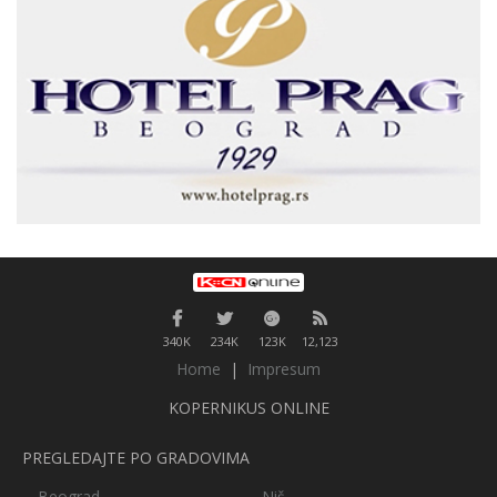
340K
234K
123K
12,123
Home
|
Impresum
KOPERNIKUS ONLINE
PREGLEDAJTE PO GRADOVIMA
Beograd
Niš