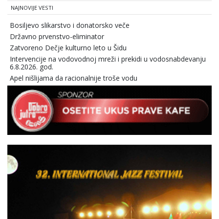
NAJNOVIJE VESTI
Bosiljevo slikarstvo i donatorsko veče
Državno prvenstvo-eliminator
Zatvoreno Dečje kulturno leto u Šidu
Intervencije na vodovodnoj mreži i prekidi u vodosnabdevanju
6.8.2026. god.
Apel nišlijama da racionalnije troše vodu