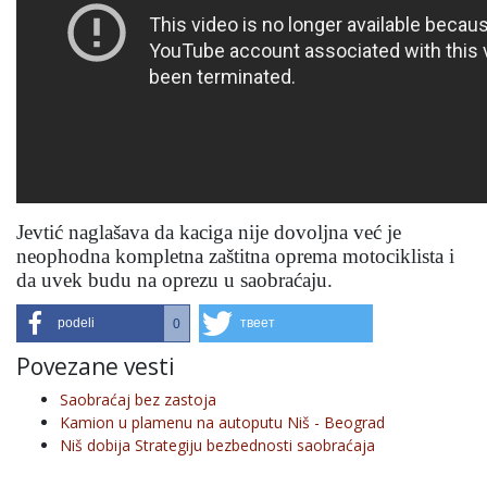
Jevtić naglašava da kaciga nije dovoljna već je
neophodna kompletna zaštitna oprema motociklista i
da uvek budu na oprezu u saobraćaju.
podeli
твеет
0
Povezane vesti
Saobraćaj bez zastoja
Kamion u plamenu na autoputu Niš - Beograd
Niš dobija Strategiju bezbednosti saobraćaja