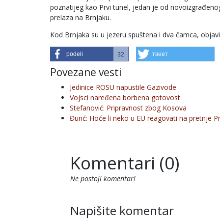
poznatijeg kao Prvi tunel, jedan je od novoizgrađen
prelaza na Brnjaku.
Kod Brnjaka su u jezeru spuštena i dva čamca, objavio
podeli
твеет
32
Povezane vesti
Jedinice ROSU napustile Gazivode
Vojsci naređena borbena gotovost
Stefanović: Pripravnost zbog Kosova
Đurić: Hoće li neko u EU reagovati na pretnje Pr
Komentari (0)
Ne postoji komentar!
Napišite komentar