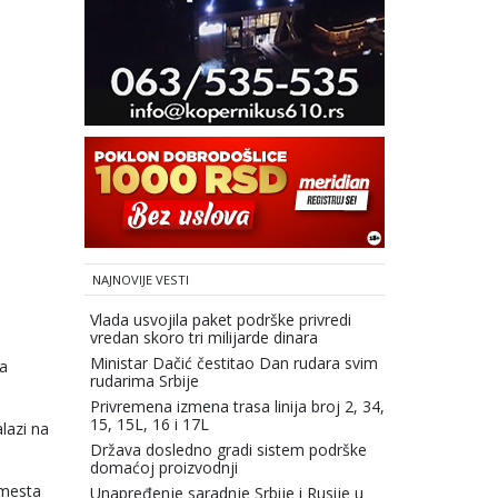
NAJNOVIJE VESTI
Vlada usvojila paket podrške privredi
vredan skoro tri milijarde dinara
Ministar Dačić čestitao Dan rudara svim
da
rudarima Srbije
Privremena izmena trasa linija broj 2, 34,
15, 15L, 16 i 17L
lazi na
Država dosledno gradi sistem podrške
domaćoj proizvodnji
 mesta
Unapređenje saradnje Srbije i Rusije u