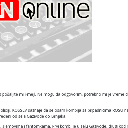
as pošaljite mi i-mejl. Ne mogu da odgovorim, potrebno mi je vreme 
policiji, KOSSEV saznaje da se osam kombija sa pripadnicima ROSU na
ređeni od sela Gazivode do Brnjaka.
šlemovima i fantomkama. Prvi kombi je u selu Gazivode, drugi kod