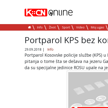
Info
Život
Sport
Video
Moj ugao
Portparol KPS bez k
29.09.2018
|
Info
Portparol Kosovske policije službe (KPS) u 
pitanja o tome šta se dešava na jezeru Ga
da su specijalne jedinice ROSU upale na je