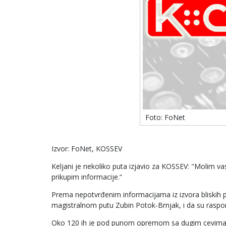
Foto: FoNet
Izvor: FoNet, KOSSEV
Keljani je nekoliko puta izjavio za KOSSEV: "Molim v
prikupim informacije.“
Prema nepotvrđenim informacijama iz izvora bliskih 
magistralnom putu Zubin Potok-Brnjak, i da su raspo
Oko 120 ih je pod punom opremom sa dugim cevima, 