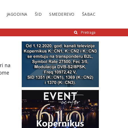
JAGODINA
ŠID
SMEDEREVO
ŠABAC
Pretraga
ri na
tome