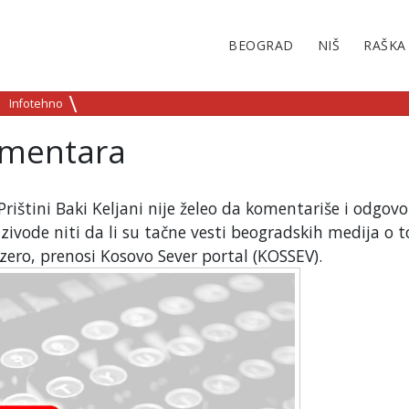
BEOGRAD
NIŠ
RAŠKA
Infotehno
omentara
Prištini Baki Keljani nije želeo da komentariše i odgovo
zivode niti da li su tačne vesti beogradskih medija o 
zero, prenosi Kosovo Sever portal (KOSSEV).