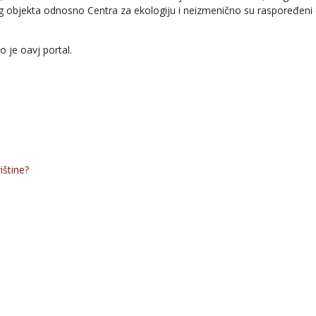
og objekta odnosno Centra za ekologiju i neizmenično su raspoređeni
 je oavj portal.
ištine?