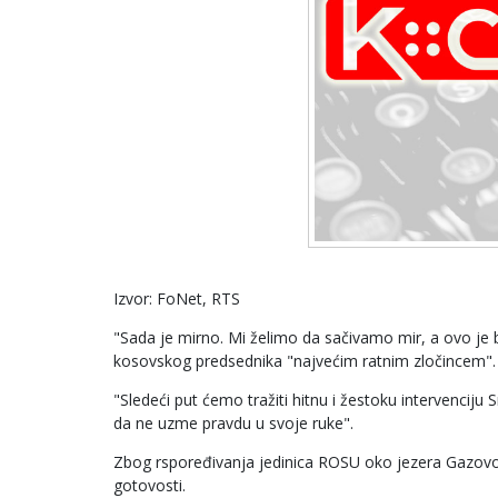
Izvor: FoNet, RTS
"Sada je mirno. Mi želimo da sačivamo mir, a ovo je b
kosovskog predsednika "najvećim ratnim zločincem".
"Sledeći put ćemo tražiti hitnu i žestoku intervenciju
da ne uzme pravdu u svoje ruke".
Zbog rspoređivanja jedinica ROSU oko jezera Gazovode 
gotovosti.