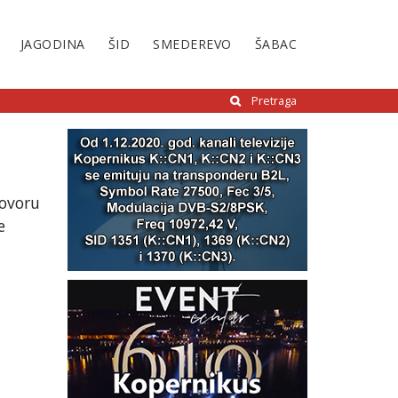
JAGODINA
ŠID
SMEDEREVO
ŠABAC
Pretraga
govoru
e