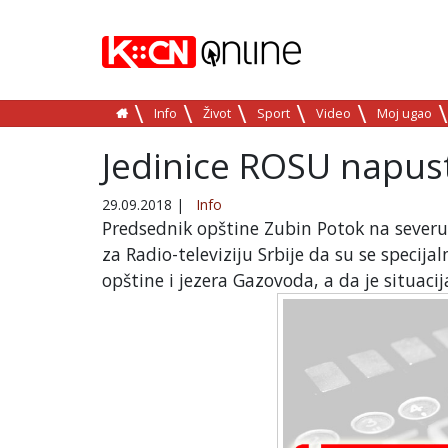
Info
Život
Sport
Video
Moj ugao
Jedinice ROSU napust
29.09.2018
|
Info
Predsednik opštine Zubin Potok na severu
za Radio-televiziju Srbije da su se specijal
opštine i jezera Gazovoda, a da je situaci