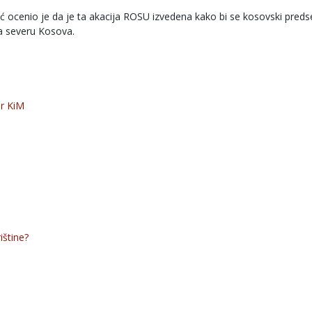
ć ocenio je da je ta akacija ROSU izvedena kako bi se kosovski preds
a severu Kosova.
r KiM
ištine?