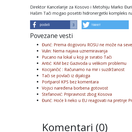
Direktor Kancelarije za Kosovo i Metohiju Marko Đuri
Hašim Tači mogao posetiti hidronergetki kompleks n
podeli
твеет
3
Povezane vesti
Đurić: Prema dogovoru ROSU ne može na seve
Vulin: Nema najava uznemiravanja
Pucano na lokal u koji je svratio Tači
Antić: KiM bez Gazivoda u velikom problemu
Kocijančić : Računamo na mir i suzdržanost
Tači se povlači iz dijaloga
Portparol KPS bez komentara
Vojsci naređena borbena gotovost
Stefanović: Pripravnost zbog Kosova
Đurić: Hoće li neko u EU reagovati na pretnje Pr
Komentari (0)