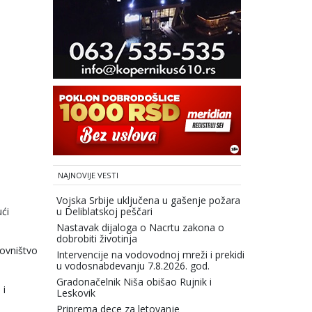
NAJNOVIJE VESTI
Vojska Srbije uključena u gašenje požara
ći
u Deliblatskoj peščari
Nastavak dijaloga o Nacrtu zakona o
dobrobiti životinja
novništvo
Intervencije na vodovodnoj mreži i prekidi
u vodosnabdevanju 7.8.2026. god.
Gradonačelnik Niša obišao Rujnik i
 i
Leskovik
Priprema dece za letovanje