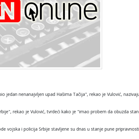
io jedan nenanajvljen upad Hašima Tačija", rekao je Vulović, nazivaju
 Srbije", rekao je Vulović, tvrdeći kako je "imao probem da obuzda sta
vojska i policija Srbije stavljene su dnas u stanje pune pripravnosti