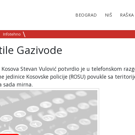
BEOGRAD
NIŠ
RAŠKA
Infotehno
ile Gazivode
 Kosova Stevan Vulović potvrdio je u telefonskom raz
ne jedinice Kosovske policije (ROSU) povukle sa teritorij
ja sada mirna.